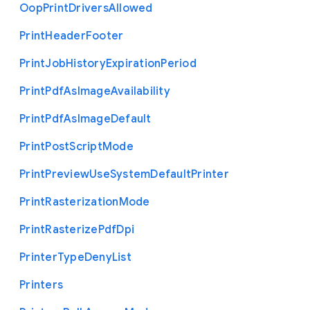
Oop
Print
Drivers
Allowed
Print
Header
Footer
Print
Job
History
Expiration
Period
Print
Pdf
As
Image
Availability
Print
Pdf
As
Image
Default
Print
Post
Script
Mode
Print
Preview
Use
System
Default
Printer
Print
Rasterization
Mode
Print
Rasterize
Pdf
Dpi
Printer
Type
Deny
List
Printers