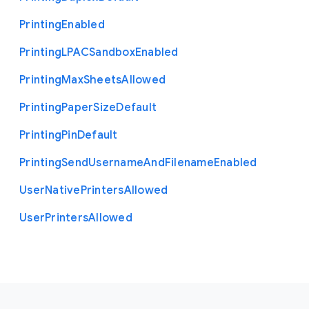
Printing
Enabled
Printing
L
P
A
C
Sandbox
Enabled
Printing
Max
Sheets
Allowed
Printing
Paper
Size
Default
Printing
Pin
Default
Printing
Send
Username
And
Filename
Enabled
User
Native
Printers
Allowed
User
Printers
Allowed