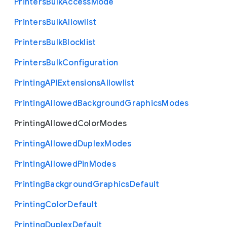
Printers
Bulk
Access
Mode
Printers
Bulk
Allowlist
Printers
Bulk
Blocklist
Printers
Bulk
Configuration
Printing
A
P
I
Extensions
Allowlist
Printing
Allowed
Background
Graphics
Modes
Printing
Allowed
Color
Modes
Printing
Allowed
Duplex
Modes
Printing
Allowed
Pin
Modes
Printing
Background
Graphics
Default
Printing
Color
Default
Printing
Duplex
Default