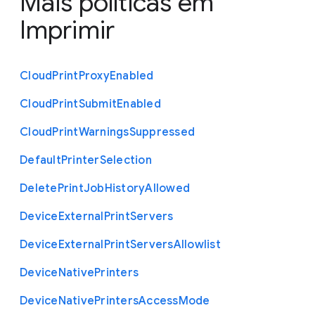
Mais políticas em
Imprimir
Cloud
Print
Proxy
Enabled
Cloud
Print
Submit
Enabled
Cloud
Print
Warnings
Suppressed
Default
Printer
Selection
Delete
Print
Job
History
Allowed
Device
External
Print
Servers
Device
External
Print
Servers
Allowlist
Device
Native
Printers
Device
Native
Printers
Access
Mode