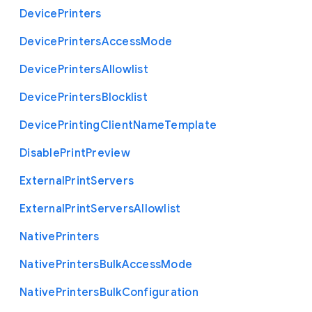
Device
Printers
Device
Printers
Access
Mode
Device
Printers
Allowlist
Device
Printers
Blocklist
Device
Printing
Client
Name
Template
Disable
Print
Preview
External
Print
Servers
External
Print
Servers
Allowlist
Native
Printers
Native
Printers
Bulk
Access
Mode
Native
Printers
Bulk
Configuration