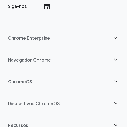
Siga-nos
()
Chrome Enterprise
Segurança
Navegador Chrome
Capacite os usuários da nuvem
Visão geral
ChromeOS
Investimento inteligente
Downloads
Visão geral
Dispositivos ChromeOS
Entre em contato
Segurança
Segurança
Visão geral
Recursos