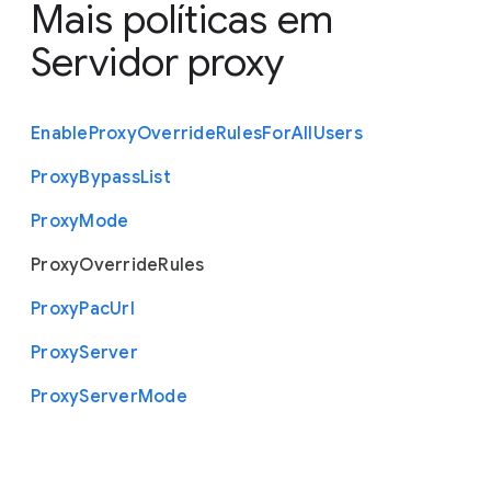
Mais políticas em
Servidor proxy
Enable
Proxy
Override
Rules
For
All
Users
Proxy
Bypass
List
Proxy
Mode
Proxy
Override
Rules
Proxy
Pac
Url
Proxy
Server
Proxy
Server
Mode