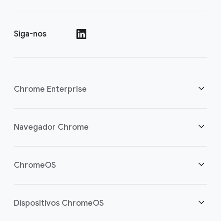
Siga-nos
()
Chrome Enterprise
Segurança
Navegador Chrome
Capacite os usuários da nuvem
Visão geral
ChromeOS
Investimento inteligente
Downloads
Visão geral
Dispositivos ChromeOS
Entre em contato