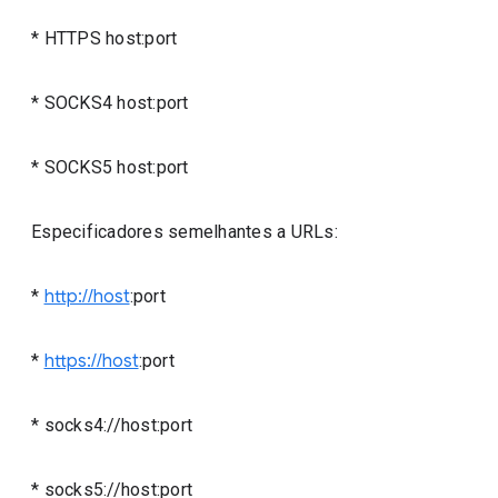
* HTTPS host:port
* SOCKS4 host:port
* SOCKS5 host:port
Especificadores semelhantes a URLs:
*
http://host
:port
*
https://host
:port
* socks4://host:port
* socks5://host:port