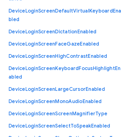
Device
Login
Screen
Default
Virtual
Keyboard
Ena
bled
Device
Login
Screen
Dictation
Enabled
Device
Login
Screen
Face
Gaze
Enabled
Device
Login
Screen
High
Contrast
Enabled
Device
Login
Screen
Keyboard
Focus
Highlight
En
abled
Device
Login
Screen
Large
Cursor
Enabled
Device
Login
Screen
Mono
Audio
Enabled
Device
Login
Screen
Screen
Magnifier
Type
Device
Login
Screen
Select
To
Speak
Enabled