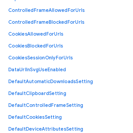
Controlled
Frame
Allowed
For
Urls
Controlled
Frame
Blocked
For
Urls
Cookies
Allowed
For
Urls
Cookies
Blocked
For
Urls
Cookies
Session
Only
For
Urls
Data
Url
In
Svg
Use
Enabled
Default
Automatic
Downloads
Setting
Default
Clipboard
Setting
Default
Controlled
Frame
Setting
Default
Cookies
Setting
Default
Device
Attributes
Setting