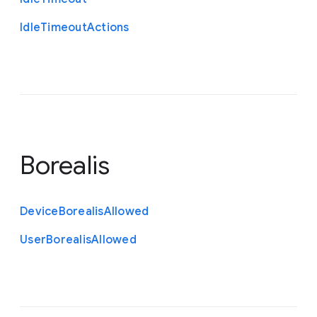
Idle
Timeout
Actions
Borealis
Device
Borealis
Allowed
User
Borealis
Allowed