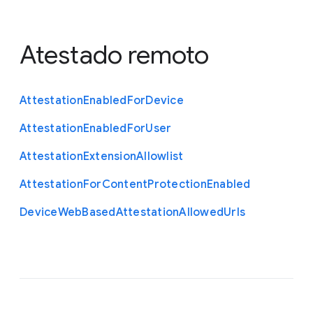
Atestado remoto
Attestation
Enabled
For
Device
Attestation
Enabled
For
User
Attestation
Extension
Allowlist
Attestation
For
Content
Protection
Enabled
Device
Web
Based
Attestation
Allowed
Urls