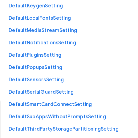
Default
Keygen
Setting
Default
Local
Fonts
Setting
Default
Media
Stream
Setting
Default
Notifications
Setting
Default
Plugins
Setting
Default
Popups
Setting
Default
Sensors
Setting
Default
Serial
Guard
Setting
Default
Smart
Card
Connect
Setting
Default
Sub
Apps
Without
Prompts
Setting
Default
Third
Party
Storage
Partitioning
Setting