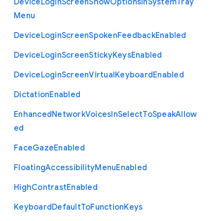
Device
Login
Screen
Show
Options
In
System
Tray
Menu
Device
Login
Screen
Spoken
Feedback
Enabled
Device
Login
Screen
Sticky
Keys
Enabled
Device
Login
Screen
Virtual
Keyboard
Enabled
Dictation
Enabled
Enhanced
Network
Voices
In
Select
To
Speak
Allow
ed
Face
Gaze
Enabled
Floating
Accessibility
Menu
Enabled
High
Contrast
Enabled
Keyboard
Default
To
Function
Keys