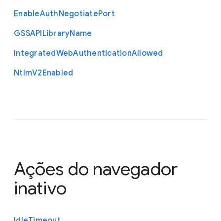
Enable
Auth
Negotiate
Port
G
S
S
A
P
I
Library
Name
Integrated
Web
Authentication
Allowed
Ntlm
V2
Enabled
Ações do navegador
inativo
Idle
Timeout