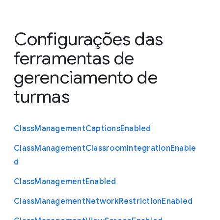
Configurações das
ferramentas de
gerenciamento de
turmas
Class
Management
Captions
Enabled
Class
Management
Classroom
Integration
Enable
d
Class
Management
Enabled
Class
Management
Network
Restriction
Enabled