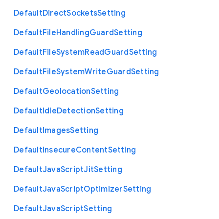
Default
Direct
Sockets
Setting
Default
File
Handling
Guard
Setting
Default
File
System
Read
Guard
Setting
Default
File
System
Write
Guard
Setting
Default
Geolocation
Setting
Default
Idle
Detection
Setting
Default
Images
Setting
Default
Insecure
Content
Setting
Default
Java
Script
Jit
Setting
Default
Java
Script
Optimizer
Setting
Default
Java
Script
Setting