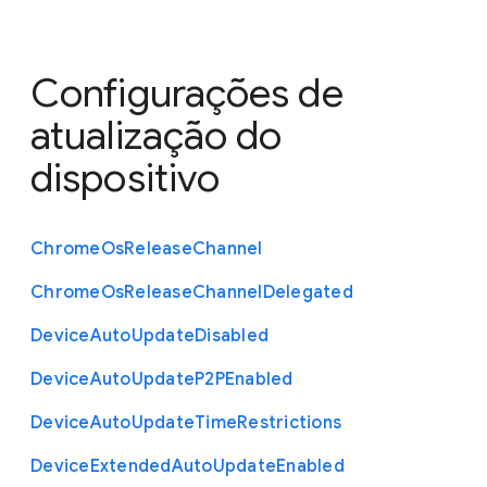
Configurações de
atualização do
dispositivo
Chrome
Os
Release
Channel
Chrome
Os
Release
Channel
Delegated
Device
Auto
Update
Disabled
Device
Auto
Update
P2
P
Enabled
Device
Auto
Update
Time
Restrictions
Device
Extended
Auto
Update
Enabled