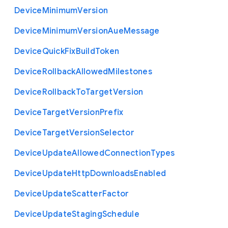
Device
Minimum
Version
Device
Minimum
Version
Aue
Message
Device
Quick
Fix
Build
Token
Device
Rollback
Allowed
Milestones
Device
Rollback
To
Target
Version
Device
Target
Version
Prefix
Device
Target
Version
Selector
Device
Update
Allowed
Connection
Types
Device
Update
Http
Downloads
Enabled
Device
Update
Scatter
Factor
Device
Update
Staging
Schedule