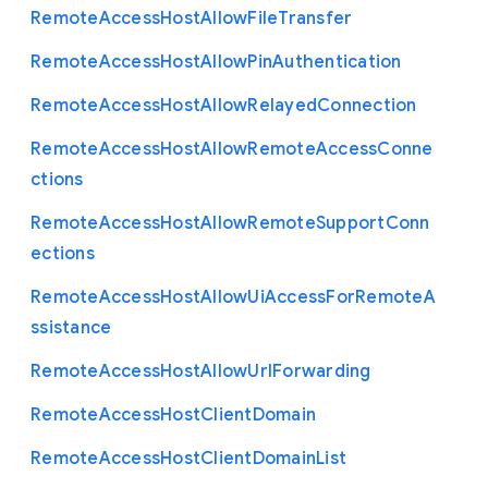
Remote
Access
Host
Allow
File
Transfer
Remote
Access
Host
Allow
Pin
Authentication
Remote
Access
Host
Allow
Relayed
Connection
Remote
Access
Host
Allow
Remote
Access
Conne
ctions
Remote
Access
Host
Allow
Remote
Support
Conn
ections
Remote
Access
Host
Allow
Ui
Access
For
Remote
A
ssistance
Remote
Access
Host
Allow
Url
Forwarding
Remote
Access
Host
Client
Domain
Remote
Access
Host
Client
Domain
List