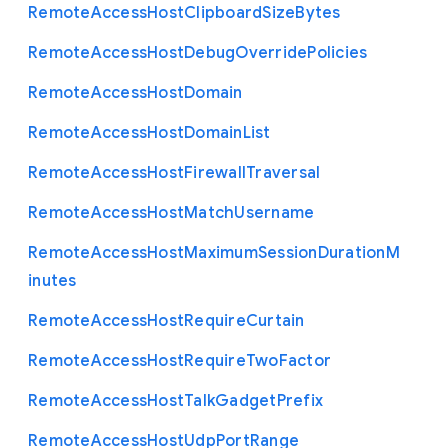
Remote
Access
Host
Clipboard
Size
Bytes
Remote
Access
Host
Debug
Override
Policies
Remote
Access
Host
Domain
Remote
Access
Host
Domain
List
Remote
Access
Host
Firewall
Traversal
Remote
Access
Host
Match
Username
Remote
Access
Host
Maximum
Session
Duration
M
inutes
Remote
Access
Host
Require
Curtain
Remote
Access
Host
Require
Two
Factor
Remote
Access
Host
Talk
Gadget
Prefix
Remote
Access
Host
Udp
Port
Range