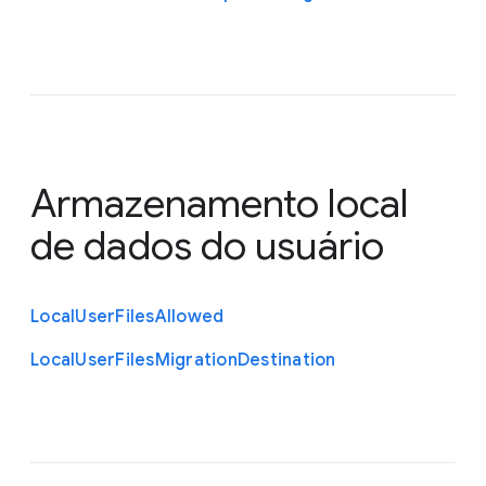
Armazenamento local
de dados do usuário
Local
User
Files
Allowed
Local
User
Files
Migration
Destination