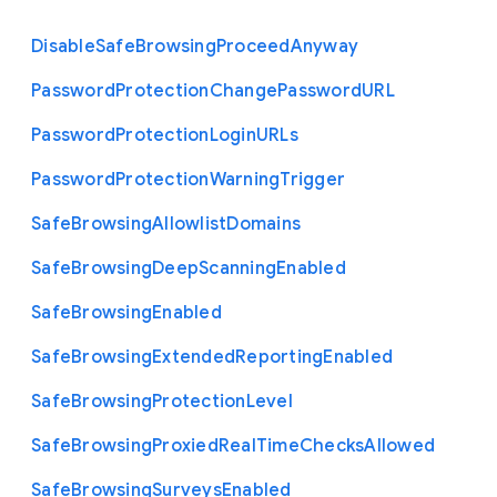
Disable
Safe
Browsing
Proceed
Anyway
Password
Protection
Change
Password
U
R
L
Password
Protection
Login
U
R
Ls
Password
Protection
Warning
Trigger
Safe
Browsing
Allowlist
Domains
Safe
Browsing
Deep
Scanning
Enabled
Safe
Browsing
Enabled
Safe
Browsing
Extended
Reporting
Enabled
Safe
Browsing
Protection
Level
Safe
Browsing
Proxied
Real
Time
Checks
Allowed
Safe
Browsing
Surveys
Enabled