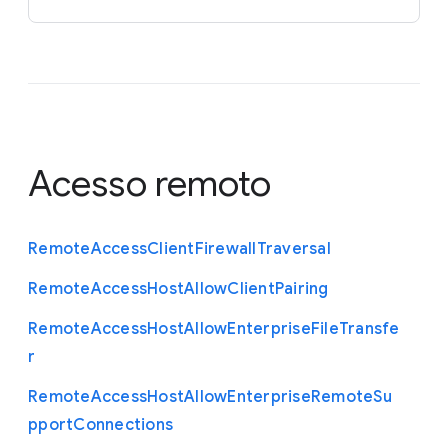
Acesso remoto
Remote
Access
Client
Firewall
Traversal
Remote
Access
Host
Allow
Client
Pairing
Remote
Access
Host
Allow
Enterprise
File
Transfe
r
Remote
Access
Host
Allow
Enterprise
Remote
Su
pport
Connections