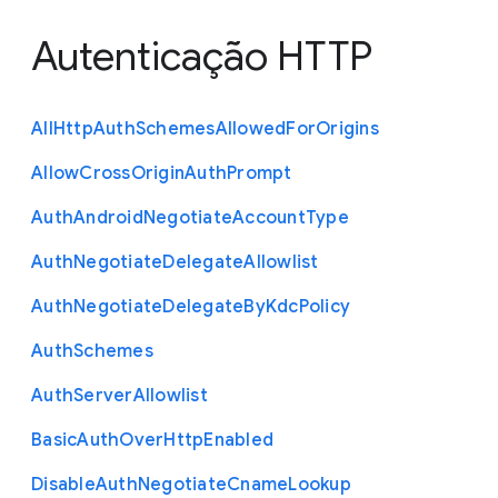
Autenticação HTTP
All
Http
Auth
Schemes
Allowed
For
Origins
Allow
Cross
Origin
Auth
Prompt
Auth
Android
Negotiate
Account
Type
Auth
Negotiate
Delegate
Allowlist
Auth
Negotiate
Delegate
By
Kdc
Policy
Auth
Schemes
Auth
Server
Allowlist
Basic
Auth
Over
Http
Enabled
Disable
Auth
Negotiate
Cname
Lookup