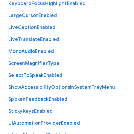
Keyboard
Focus
Highlight
Enabled
Large
Cursor
Enabled
Live
Caption
Enabled
Live
Translate
Enabled
Mono
Audio
Enabled
Screen
Magnifier
Type
Select
To
Speak
Enabled
Show
Accessibility
Options
In
System
Tray
Menu
Spoken
Feedback
Enabled
Sticky
Keys
Enabled
Ui
Automation
Provider
Enabled