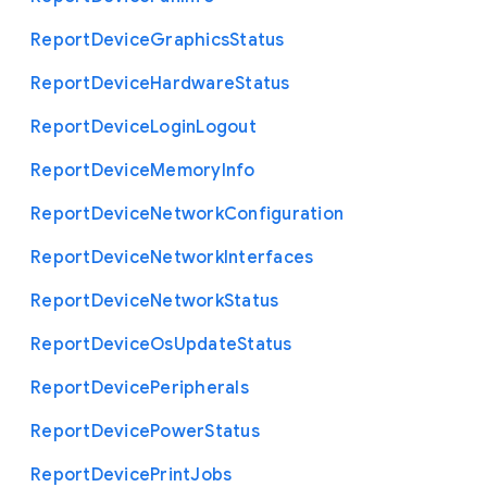
Report
Device
Graphics
Status
Report
Device
Hardware
Status
Report
Device
Login
Logout
Report
Device
Memory
Info
Report
Device
Network
Configuration
Report
Device
Network
Interfaces
Report
Device
Network
Status
Report
Device
Os
Update
Status
Report
Device
Peripherals
Report
Device
Power
Status
Report
Device
Print
Jobs