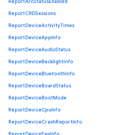
Report
Arc
Status
Enabled
Report
C
R
D
Sessions
Report
Device
Activity
Times
Report
Device
App
Info
Report
Device
Audio
Status
Report
Device
Backlight
Info
Report
Device
Bluetooth
Info
Report
Device
Board
Status
Report
Device
Boot
Mode
Report
Device
Cpu
Info
Report
Device
Crash
Report
Info
Report
Device
Fan
Info