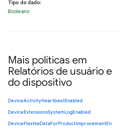
Tipo do dado:
Booleano
Mais políticas em
Relatórios de usuário e
do dispositivo
Device
Activity
Heartbeat
Enabled
Device
Extensions
System
Log
Enabled
Device
Flex
Hw
Data
For
Product
Improvement
En