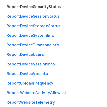
Report
Device
Security
Status
Report
Device
Session
Status
Report
Device
Storage
Status
Report
Device
System
Info
Report
Device
Timezone
Info
Report
Device
Users
Report
Device
Version
Info
Report
Device
Vpd
Info
Report
Upload
Frequency
Report
Website
Activity
Allowlist
Report
Website
Telemetry