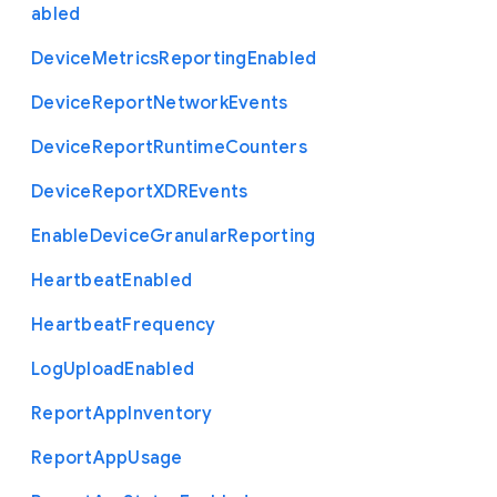
abled
Device
Metrics
Reporting
Enabled
Device
Report
Network
Events
Device
Report
Runtime
Counters
Device
Report
X
D
R
Events
Enable
Device
Granular
Reporting
Heartbeat
Enabled
Heartbeat
Frequency
Log
Upload
Enabled
Report
App
Inventory
Report
App
Usage