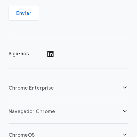
Enviar
Siga-nos
()
Chrome Enterprise
Segurança
Navegador Chrome
Capacite os usuários da nuvem
Visão geral
ChromeOS