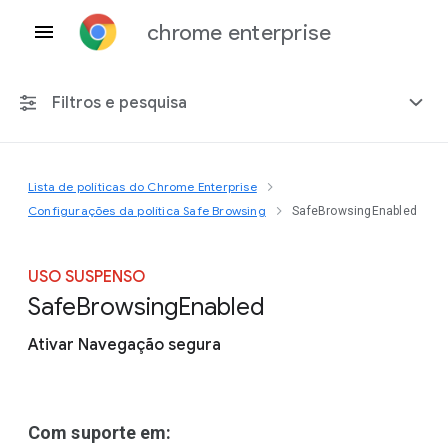
chrome enterprise
Filtros e pesquisa
Lista de políticas do Chrome Enterprise
Qualquer plataforma
Configurações da política Safe Browsing
SafeBrowsingEnabled
Chrome 151
USO SUSPENSO
Safe
Browsing
Enabled
Ativar Navegação segura
Incluir políticas suspensas
Com suporte em: