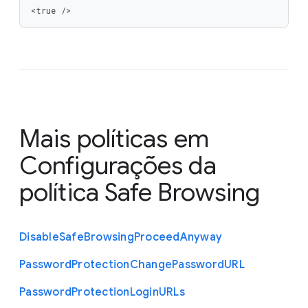
<true />
Mais políticas em
Configurações da
política Safe Browsing
Disable
Safe
Browsing
Proceed
Anyway
Password
Protection
Change
Password
U
R
L
Password
Protection
Login
U
R
Ls