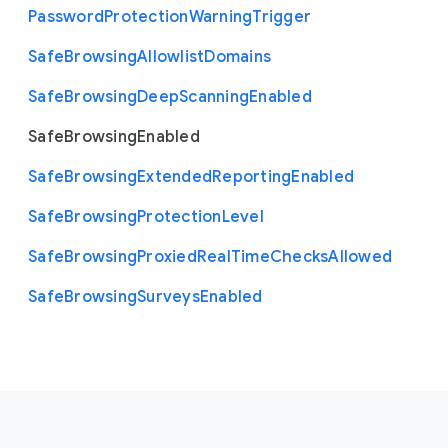
Password
Protection
Warning
Trigger
Safe
Browsing
Allowlist
Domains
Safe
Browsing
Deep
Scanning
Enabled
Safe
Browsing
Enabled
Safe
Browsing
Extended
Reporting
Enabled
Safe
Browsing
Protection
Level
Safe
Browsing
Proxied
Real
Time
Checks
Allowed
Safe
Browsing
Surveys
Enabled