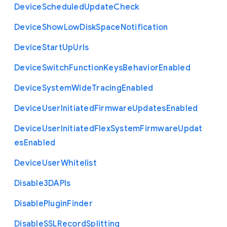
Device
Scheduled
Update
Check
Device
Show
Low
Disk
Space
Notification
Device
Start
Up
Urls
Device
Switch
Function
Keys
Behavior
Enabled
Device
System
Wide
Tracing
Enabled
Device
User
Initiated
Firmware
Updates
Enabled
Device
User
Initiated
Flex
System
Firmware
Updat
es
Enabled
Device
User
Whitelist
Disable3
D
A
P
Is
Disable
Plugin
Finder
Disable
S
S
L
Record
Splitting