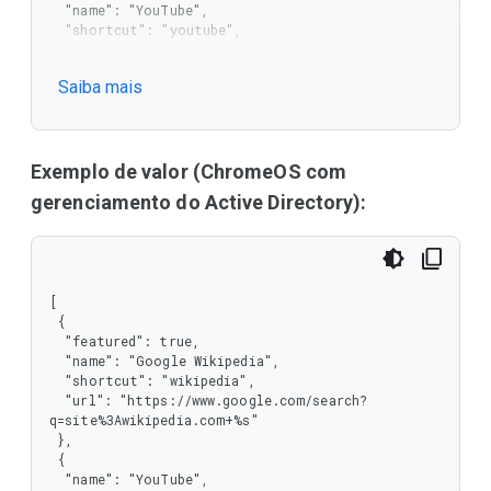
  "name": "YouTube",

  "shortcut": "youtube",

  "url": "https://www.youtube.com/results?
search_query=%s"

Saiba mais
 },

 {

  "name": "Google Drive",

  "shortcut": "drive",

  "url": "https://drive.google.com/?q=%s",

Exemplo de valor (ChromeOS com
  "allow_user_override": true

gerenciamento do Active Directory):
 }

]
[

 {

  "featured": true,

  "name": "Google Wikipedia",

  "shortcut": "wikipedia",

  "url": "https://www.google.com/search?
q=site%3Awikipedia.com+%s"

 },

 {

  "name": "YouTube",
