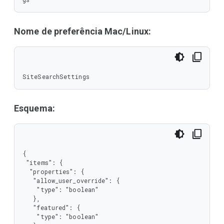
Nome de preferência Mac/Linux:
SiteSearchSettings
Esquema:
{

 "items": {

  "properties": {

   "allow_user_override": {

    "type": "boolean"

   },

   "featured": {

    "type": "boolean"
