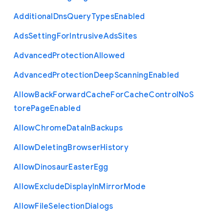
Additional
Dns
Query
Types
Enabled
Ads
Setting
For
Intrusive
Ads
Sites
Advanced
Protection
Allowed
Advanced
Protection
Deep
Scanning
Enabled
Allow
Back
Forward
Cache
For
Cache
Control
No
S
tore
Page
Enabled
Allow
Chrome
Data
In
Backups
Allow
Deleting
Browser
History
Allow
Dinosaur
Easter
Egg
Allow
Exclude
Display
In
Mirror
Mode
Allow
File
Selection
Dialogs