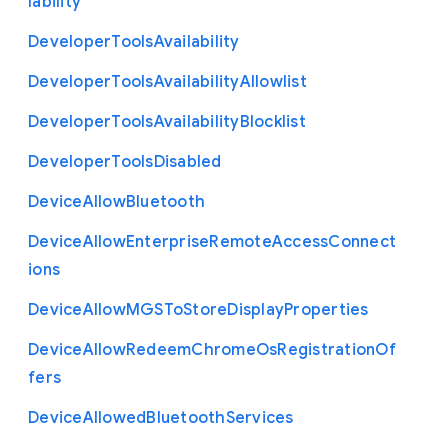
lability
Developer
Tools
Availability
Developer
Tools
Availability
Allowlist
Developer
Tools
Availability
Blocklist
Developer
Tools
Disabled
Device
Allow
Bluetooth
Device
Allow
Enterprise
Remote
Access
Connect
ions
Device
Allow
M
G
S
To
Store
Display
Properties
Device
Allow
Redeem
Chrome
Os
Registration
Of
fers
Device
Allowed
Bluetooth
Services