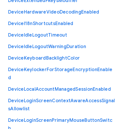
Device
Extended
Fkeys
Modifier
Device
Hardware
Video
Decoding
Enabled
Device
I18n
Shortcuts
Enabled
Device
Idle
Logout
Timeout
Device
Idle
Logout
Warning
Duration
Device
Keyboard
Backlight
Color
Device
Keylocker
For
Storage
Encryption
Enable
d
Device
Local
Account
Managed
Session
Enabled
Device
Login
Screen
Context
Aware
Access
Signal
s
Allowlist
Device
Login
Screen
Primary
Mouse
Button
Switc
h