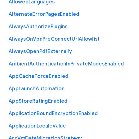
Allowed
Languages
Alternate
Error
Pages
Enabled
Always
Authorize
Plugins
Always
On
Vpn
Pre
Connect
Url
Allowlist
Always
Open
Pdf
Externally
Ambient
Authentication
In
Private
Modes
Enabled
App
Cache
Force
Enabled
App
Launch
Automation
App
Store
Rating
Enabled
Application
Bound
Encryption
Enabled
Application
Locale
Value
Arc
Vm
Data
Migration
Strategy