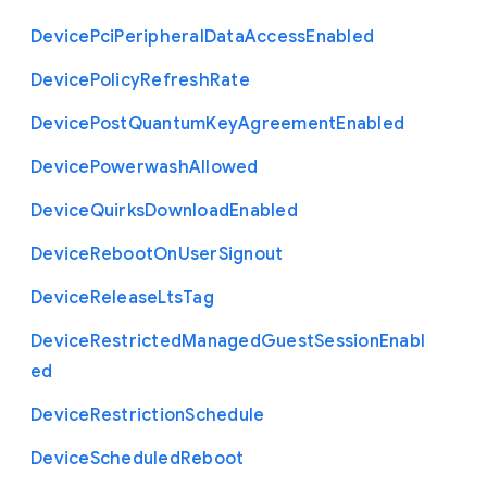
Device
Pci
Peripheral
Data
Access
Enabled
Device
Policy
Refresh
Rate
Device
Post
Quantum
Key
Agreement
Enabled
Device
Powerwash
Allowed
Device
Quirks
Download
Enabled
Device
Reboot
On
User
Signout
Device
Release
Lts
Tag
Device
Restricted
Managed
Guest
Session
Enabl
ed
Device
Restriction
Schedule
Device
Scheduled
Reboot