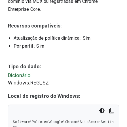
domínio via MCX ou registradas em Chrome
Enterprise Core.
Recursos compatíveis:
Atualização de política dinâmica
: Sim
Por perfil
: Sim
Tipo do dado:
Dicionário
Windows:REG_SZ
Local do registro do Windows:
Software\Policies\Google\Chrome\SiteSearchSettin
gs