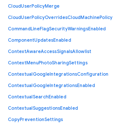
Cloud
User
Policy
Merge
Cloud
User
Policy
Overrides
Cloud
Machine
Policy
Command
Line
Flag
Security
Warnings
Enabled
Component
Updates
Enabled
Context
Aware
Access
Signals
Allowlist
Context
Menu
Photo
Sharing
Settings
Contextual
Google
Integrations
Configuration
Contextual
Google
Integrations
Enabled
Contextual
Search
Enabled
Contextual
Suggestions
Enabled
Copy
Prevention
Settings