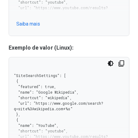
  "shortcut": "youtube",

  "url": "https://www.youtube.com/results?
search_query=%s"

 },

Saiba mais
 {

  "name": "Google Drive",

  "shortcut": "drive",

  "url": "https://drive.google.com/?q=%s",

  "allow_user_override": true

Exemplo de valor (Linux):
 }

]
"SiteSearchSettings": [

 {

  "featured": true,

  "name": "Google Wikipedia",

  "shortcut": "wikipedia",

  "url": "https://www.google.com/search?
q=site%3Awikipedia.com+%s"

 },

 {

  "name": "YouTube",

  "shortcut": "youtube",

  "url": "https://www.youtube.com/results?