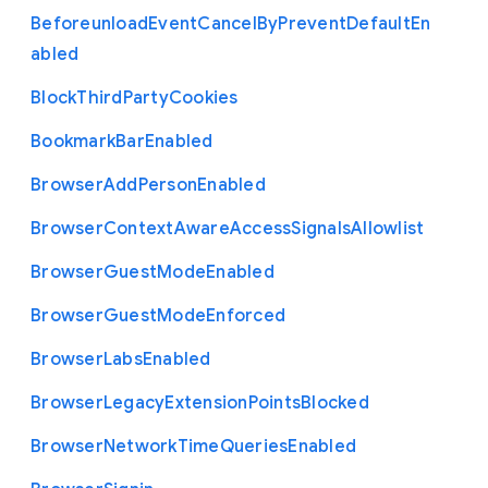
Beforeunload
Event
Cancel
By
Prevent
Default
En
abled
Block
Third
Party
Cookies
Bookmark
Bar
Enabled
Browser
Add
Person
Enabled
Browser
Context
Aware
Access
Signals
Allowlist
Browser
Guest
Mode
Enabled
Browser
Guest
Mode
Enforced
Browser
Labs
Enabled
Browser
Legacy
Extension
Points
Blocked
Browser
Network
Time
Queries
Enabled