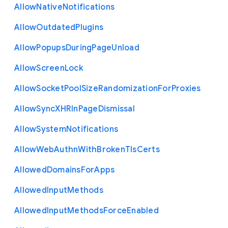
Allow
Native
Notifications
Allow
Outdated
Plugins
Allow
Popups
During
Page
Unload
Allow
Screen
Lock
Allow
Socket
Pool
Size
Randomization
For
Proxies
Allow
Sync
X
H
R
In
Page
Dismissal
Allow
System
Notifications
Allow
Web
Authn
With
Broken
Tls
Certs
Allowed
Domains
For
Apps
Allowed
Input
Methods
Allowed
Input
Methods
Force
Enabled