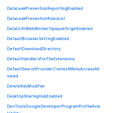
Data
Leak
Prevention
Reporting
Enabled
Data
Leak
Prevention
Rules
List
Data
Url
In
Web
Worker
Opaque
Origin
Enabled
Default
Browser
Setting
Enabled
Default
Download
Directory
Default
Handlers
For
File
Extensions
Default
Search
Provider
Context
Menu
Access
All
owed
Delete
Key
Modifier
Desktop
Sharing
Hub
Enabled
Dev
Tools
Google
Developer
Program
Profile
Avai