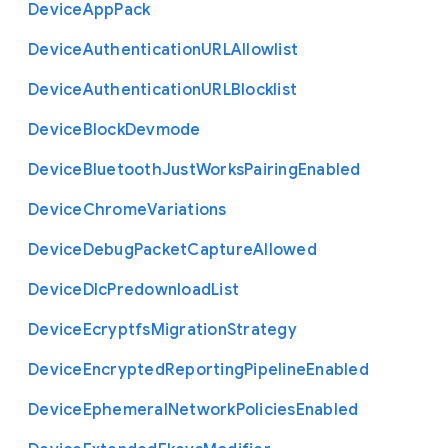
Device
App
Pack
Device
Authentication
U
R
L
Allowlist
Device
Authentication
U
R
L
Blocklist
Device
Block
Devmode
Device
Bluetooth
Just
Works
Pairing
Enabled
Device
Chrome
Variations
Device
Debug
Packet
Capture
Allowed
Device
Dlc
Predownload
List
Device
Ecryptfs
Migration
Strategy
Device
Encrypted
Reporting
Pipeline
Enabled
Device
Ephemeral
Network
Policies
Enabled