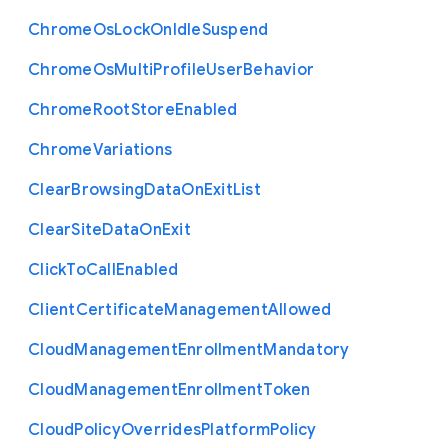
Chrome
Os
Lock
On
Idle
Suspend
Chrome
Os
Multi
Profile
User
Behavior
Chrome
Root
Store
Enabled
Chrome
Variations
Clear
Browsing
Data
On
Exit
List
Clear
Site
Data
On
Exit
Click
To
Call
Enabled
Client
Certificate
Management
Allowed
Cloud
Management
Enrollment
Mandatory
Cloud
Management
Enrollment
Token
Cloud
Policy
Overrides
Platform
Policy