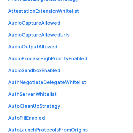
Attestation
Extension
Whitelist
Audio
Capture
Allowed
Audio
Capture
Allowed
Urls
Audio
Output
Allowed
Audio
Process
High
Priority
Enabled
Audio
Sandbox
Enabled
Auth
Negotiate
Delegate
Whitelist
Auth
Server
Whitelist
Auto
Clean
Up
Strategy
Auto
Fill
Enabled
Auto
Launch
Protocols
From
Origins