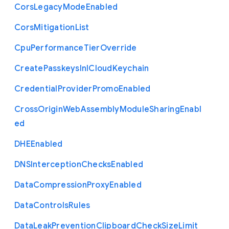
Cors
Legacy
Mode
Enabled
Cors
Mitigation
List
Cpu
Performance
Tier
Override
Create
Passkeys
In
I
Cloud
Keychain
Credential
Provider
Promo
Enabled
Cross
Origin
Web
Assembly
Module
Sharing
Enabl
ed
D
H
E
Enabled
D
N
S
Interception
Checks
Enabled
Data
Compression
Proxy
Enabled
Data
Controls
Rules
Data
Leak
Prevention
Clipboard
Check
Size
Limit