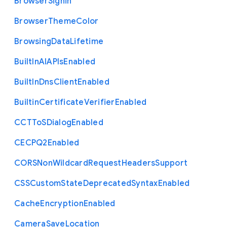
Browser
Signin
Browser
Theme
Color
Browsing
Data
Lifetime
Built
In
A
I
A
P
Is
Enabled
Built
In
Dns
Client
Enabled
Builtin
Certificate
Verifier
Enabled
C
C
T
To
S
Dialog
Enabled
C
E
C
P
Q2
Enabled
C
O
R
S
Non
Wildcard
Request
Headers
Support
C
S
S
Custom
State
Deprecated
Syntax
Enabled
Cache
Encryption
Enabled
Camera
Save
Location