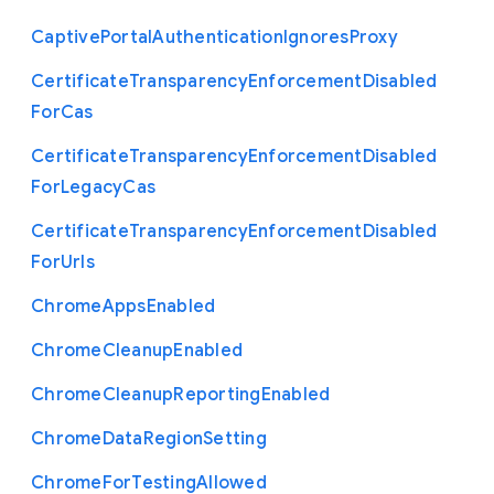
Captive
Portal
Authentication
Ignores
Proxy
Certificate
Transparency
Enforcement
Disabled
For
Cas
Certificate
Transparency
Enforcement
Disabled
For
Legacy
Cas
Certificate
Transparency
Enforcement
Disabled
For
Urls
Chrome
Apps
Enabled
Chrome
Cleanup
Enabled
Chrome
Cleanup
Reporting
Enabled
Chrome
Data
Region
Setting
Chrome
For
Testing
Allowed