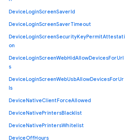
Device
Login
Screen
Saver
Id
Device
Login
Screen
Saver
Timeout
Device
Login
Screen
Security
Key
Permit
Attestati
on
Device
Login
Screen
Web
Hid
Allow
Devices
For
Url
s
Device
Login
Screen
Web
Usb
Allow
Devices
For
Ur
ls
Device
Native
Client
Force
Allowed
Device
Native
Printers
Blacklist
Device
Native
Printers
Whitelist
Device
Off
Hours