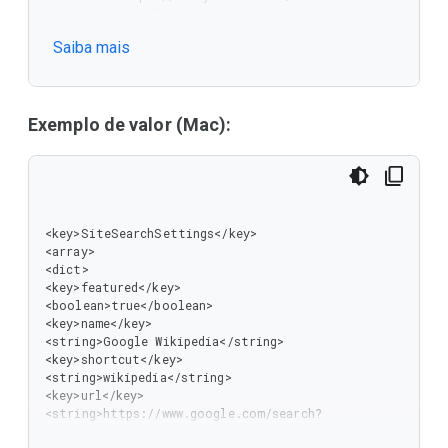
search_query=%s"

 },

Saiba mais
 {

  "name": "Google Drive",

  "shortcut": "drive",

  "url": "https://drive.google.com/?q=%s",

  "allow_user_override": true

Exemplo de valor (Mac):
 }

]
<key>SiteSearchSettings</key>

<array>

<dict>

<key>featured</key>

<boolean>true</boolean>

<key>name</key>

<string>Google Wikipedia</string>

<key>shortcut</key>

<string>wikipedia</string>

<key>url</key>

<string>https://www.google.com/search?
q=site%3Awikipedia.com+%s</string></dict>
