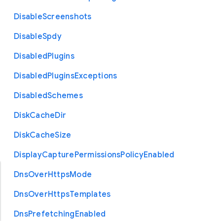
Disable
Screenshots
Disable
Spdy
Disabled
Plugins
Disabled
Plugins
Exceptions
Disabled
Schemes
Disk
Cache
Dir
Disk
Cache
Size
Display
Capture
Permissions
Policy
Enabled
Dns
Over
Https
Mode
Dns
Over
Https
Templates
Dns
Prefetching
Enabled