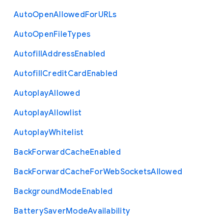
Auto
Open
Allowed
For
U
R
Ls
Auto
Open
File
Types
Autofill
Address
Enabled
Autofill
Credit
Card
Enabled
Autoplay
Allowed
Autoplay
Allowlist
Autoplay
Whitelist
Back
Forward
Cache
Enabled
Back
Forward
Cache
For
Web
Sockets
Allowed
Background
Mode
Enabled
Battery
Saver
Mode
Availability