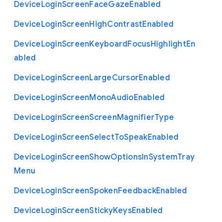
Device
Login
Screen
Face
Gaze
Enabled
Device
Login
Screen
High
Contrast
Enabled
Device
Login
Screen
Keyboard
Focus
Highlight
En
abled
Device
Login
Screen
Large
Cursor
Enabled
Device
Login
Screen
Mono
Audio
Enabled
Device
Login
Screen
Screen
Magnifier
Type
Device
Login
Screen
Select
To
Speak
Enabled
Device
Login
Screen
Show
Options
In
System
Tray
Menu
Device
Login
Screen
Spoken
Feedback
Enabled
Device
Login
Screen
Sticky
Keys
Enabled