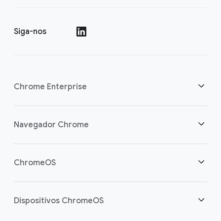
Siga-nos
()
Chrome Enterprise
Segurança
Navegador Chrome
Capacite os usuários da nuvem
Visão geral
ChromeOS
Investimento inteligente
Downloads
Visão geral
Dispositivos ChromeOS
Entre em contato