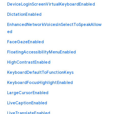
Device
Login
Screen
Virtual
Keyboard
Enabled
Dictation
Enabled
Enhanced
Network
Voices
In
Select
To
Speak
Allow
ed
Face
Gaze
Enabled
Floating
Accessibility
Menu
Enabled
High
Contrast
Enabled
Keyboard
Default
To
Function
Keys
Keyboard
Focus
Highlight
Enabled
Large
Cursor
Enabled
Live
Caption
Enabled
Live
Translate
Enabled