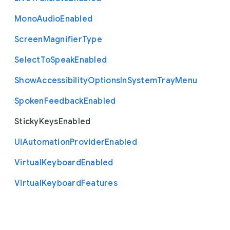
Mono
Audio
Enabled
Screen
Magnifier
Type
Select
To
Speak
Enabled
Show
Accessibility
Options
In
System
Tray
Menu
Spoken
Feedback
Enabled
Sticky
Keys
Enabled
Ui
Automation
Provider
Enabled
Virtual
Keyboard
Enabled
Virtual
Keyboard
Features