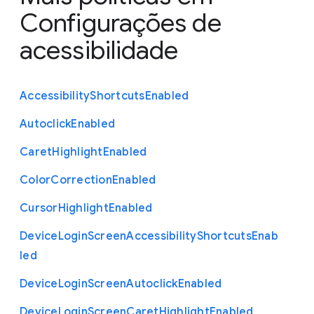
Configurações de
acessibilidade
Accessibility
Shortcuts
Enabled
Autoclick
Enabled
Caret
Highlight
Enabled
Color
Correction
Enabled
Cursor
Highlight
Enabled
Device
Login
Screen
Accessibility
Shortcuts
Enab
led
Device
Login
Screen
Autoclick
Enabled
Device
Login
Screen
Caret
Highlight
Enabled