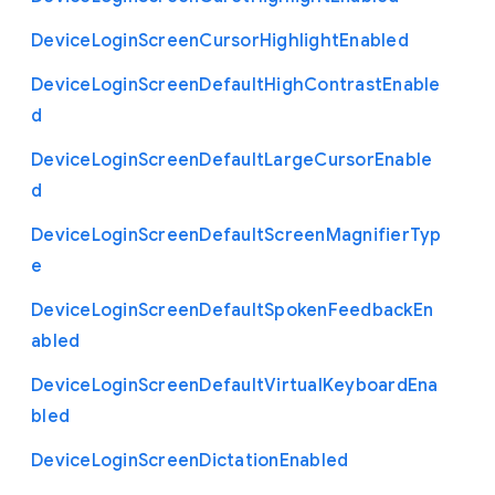
Device
Login
Screen
Cursor
Highlight
Enabled
Device
Login
Screen
Default
High
Contrast
Enable
d
Device
Login
Screen
Default
Large
Cursor
Enable
d
Device
Login
Screen
Default
Screen
Magnifier
Typ
e
Device
Login
Screen
Default
Spoken
Feedback
En
abled
Device
Login
Screen
Default
Virtual
Keyboard
Ena
bled
Device
Login
Screen
Dictation
Enabled