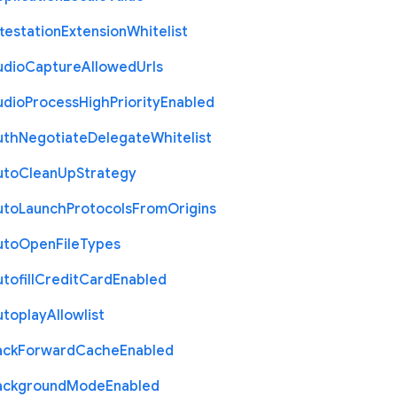
testation
Extension
Whitelist
udio
Capture
Allowed
Urls
udio
Process
High
Priority
Enabled
uth
Negotiate
Delegate
Whitelist
uto
Clean
Up
Strategy
uto
Launch
Protocols
From
Origins
uto
Open
File
Types
tofill
Credit
Card
Enabled
utoplay
Allowlist
ack
Forward
Cache
Enabled
ackground
Mode
Enabled