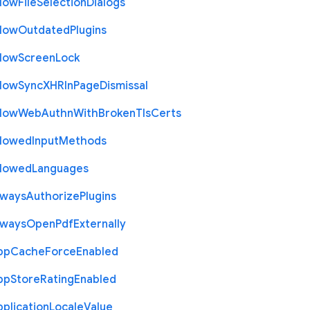
llow
File
Selection
Dialogs
llow
Outdated
Plugins
llow
Screen
Lock
llow
Sync
X
H
R
In
Page
Dismissal
llow
Web
Authn
With
Broken
Tls
Certs
llowed
Input
Methods
llowed
Languages
lways
Authorize
Plugins
lways
Open
Pdf
Externally
pp
Cache
Force
Enabled
pp
Store
Rating
Enabled
plication
Locale
Value