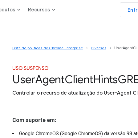
odutos
Recursos
Ent
Lista de políticas do Chrome Enterprise
Diversos
UserAgentCl
USO SUSPENSO
User
Agent
Client
Hints
G
R
Controlar o recurso de atualização do User-Agent Cl
Com suporte em:
Google ChromeOS (Google ChromeOS)
da versão
98
at