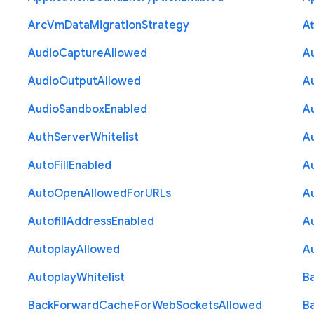
Arc
Vm
Data
Migration
Strategy
At
Audio
Capture
Allowed
A
Audio
Output
Allowed
A
Audio
Sandbox
Enabled
A
Auth
Server
Whitelist
A
Auto
Fill
Enabled
A
Auto
Open
Allowed
For
U
R
Ls
A
Autofill
Address
Enabled
Au
Autoplay
Allowed
A
Autoplay
Whitelist
B
Back
Forward
Cache
For
Web
Sockets
Allowed
B