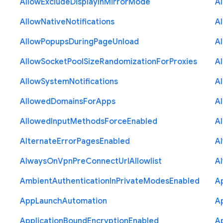
Allow
Exclude
Display
In
Mirror
Mode
A
Allow
Native
Notifications
A
Allow
Popups
During
Page
Unload
A
Allow
Socket
Pool
Size
Randomization
For
Proxies
A
Allow
System
Notifications
A
Allowed
Domains
For
Apps
A
Allowed
Input
Methods
Force
Enabled
A
Alternate
Error
Pages
Enabled
A
Always
On
Vpn
Pre
Connect
Url
Allowlist
A
Ambient
Authentication
In
Private
Modes
Enabled
A
App
Launch
Automation
A
Application
Bound
Encryption
Enabled
Ap