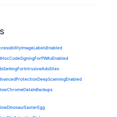
s
cessibility
Image
Labels
Enabled
d
Hoc
Code
Signing
For
P
W
As
Enabled
ds
Setting
For
Intrusive
Ads
Sites
dvanced
Protection
Deep
Scanning
Enabled
llow
Chrome
Data
In
Backups
llow
Dinosaur
Easter
Egg