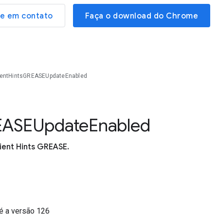
re em contato
Faça o download do Chrome
ientHintsGREASEUpdateEnabled
E
A
S
E
Update
Enabled
ient Hints GREASE.
é a versão
126