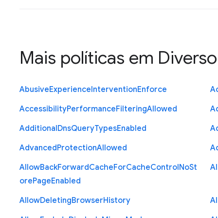
Mais políticas em
Diverso
Abusive
Experience
Intervention
Enforce
Ac
Accessibility
Performance
Filtering
Allowed
A
Additional
Dns
Query
Types
Enabled
A
Advanced
Protection
Allowed
A
Allow
Back
Forward
Cache
For
Cache
Control
No
St
A
ore
Page
Enabled
Allow
Deleting
Browser
History
A