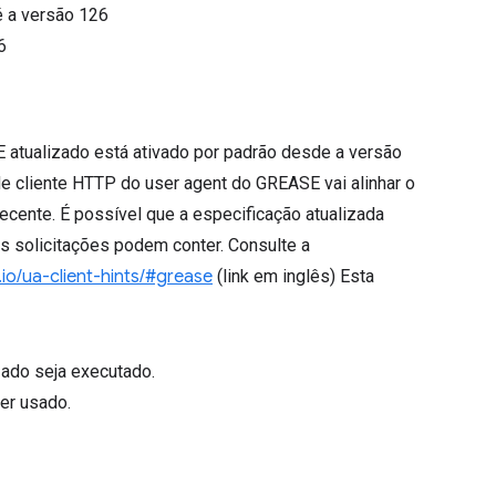
é a versão
126
6
E atualizado está ativado por padrão desde a versão
de cliente HTTP do user agent do GREASE vai alinhar o
cente. É possível que a especificação atualizada
s solicitações podem conter. Consulte a
.io/ua-client-hints/#grease
(link em inglês) Esta
zado seja executado.
er usado.