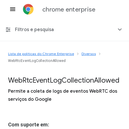
chrome enterprise
Filtros e pesquisa
Lista de políticas do Chrome Enterprise
Diversos
Qualquer plataforma
WebRtcEventLogCollectionAllowed
Chrome 151
Web
Rtc
Event
Log
Collection
Allowed
Permite a coleta de logs de eventos WebRTC dos
serviços do Google
Incluir políticas suspensas
Com suporte em: