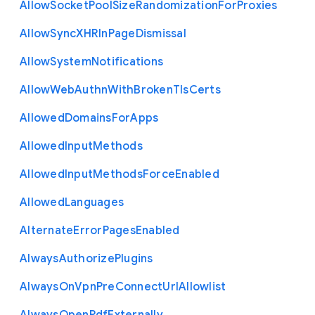
Allow
Socket
Pool
Size
Randomization
For
Proxies
Allow
Sync
X
H
R
In
Page
Dismissal
Allow
System
Notifications
Allow
Web
Authn
With
Broken
Tls
Certs
Allowed
Domains
For
Apps
Allowed
Input
Methods
Allowed
Input
Methods
Force
Enabled
Allowed
Languages
Alternate
Error
Pages
Enabled
Always
Authorize
Plugins
Always
On
Vpn
Pre
Connect
Url
Allowlist