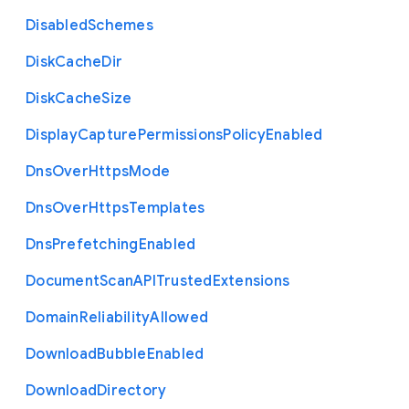
Disabled
Schemes
Disk
Cache
Dir
Disk
Cache
Size
Display
Capture
Permissions
Policy
Enabled
Dns
Over
Https
Mode
Dns
Over
Https
Templates
Dns
Prefetching
Enabled
Document
Scan
A
P
I
Trusted
Extensions
Domain
Reliability
Allowed
Download
Bubble
Enabled
Download
Directory