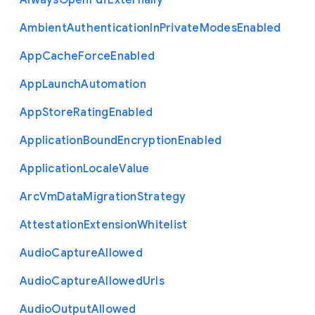
Always
Open
Pdf
Externally
Ambient
Authentication
In
Private
Modes
Enabled
App
Cache
Force
Enabled
App
Launch
Automation
App
Store
Rating
Enabled
Application
Bound
Encryption
Enabled
Application
Locale
Value
Arc
Vm
Data
Migration
Strategy
Attestation
Extension
Whitelist
Audio
Capture
Allowed
Audio
Capture
Allowed
Urls
Audio
Output
Allowed