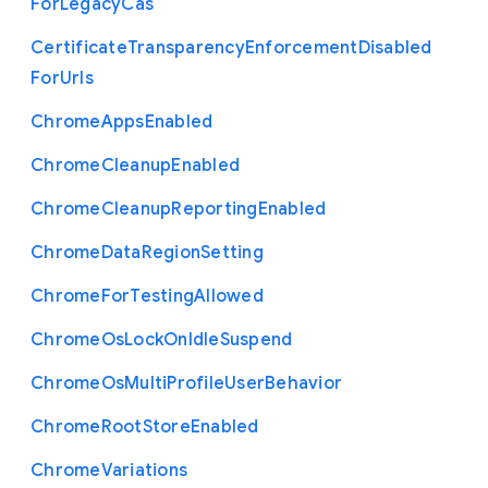
For
Legacy
Cas
Certificate
Transparency
Enforcement
Disabled
For
Urls
Chrome
Apps
Enabled
Chrome
Cleanup
Enabled
Chrome
Cleanup
Reporting
Enabled
Chrome
Data
Region
Setting
Chrome
For
Testing
Allowed
Chrome
Os
Lock
On
Idle
Suspend
Chrome
Os
Multi
Profile
User
Behavior
Chrome
Root
Store
Enabled
Chrome
Variations