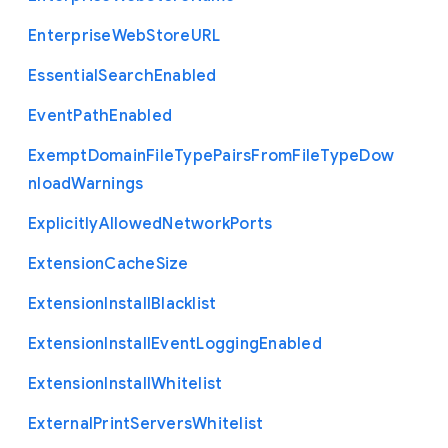
Enterprise
Web
Store
U
R
L
Essential
Search
Enabled
Event
Path
Enabled
Exempt
Domain
File
Type
Pairs
From
File
Type
Dow
nload
Warnings
Explicitly
Allowed
Network
Ports
Extension
Cache
Size
Extension
Install
Blacklist
Extension
Install
Event
Logging
Enabled
Extension
Install
Whitelist
External
Print
Servers
Whitelist