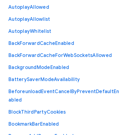
Autoplay
Allowed
Autoplay
Allowlist
Autoplay
Whitelist
Back
Forward
Cache
Enabled
Back
Forward
Cache
For
Web
Sockets
Allowed
Background
Mode
Enabled
Battery
Saver
Mode
Availability
Beforeunload
Event
Cancel
By
Prevent
Default
En
abled
Block
Third
Party
Cookies
Bookmark
Bar
Enabled