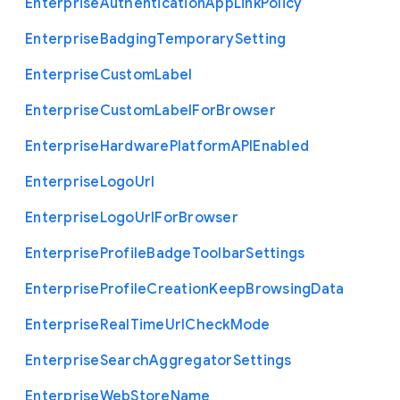
Enterprise
Authentication
App
Link
Policy
Enterprise
Badging
Temporary
Setting
Enterprise
Custom
Label
Enterprise
Custom
Label
For
Browser
Enterprise
Hardware
Platform
A
P
I
Enabled
Enterprise
Logo
Url
Enterprise
Logo
Url
For
Browser
Enterprise
Profile
Badge
Toolbar
Settings
Enterprise
Profile
Creation
Keep
Browsing
Data
Enterprise
Real
Time
Url
Check
Mode
Enterprise
Search
Aggregator
Settings
Enterprise
Web
Store
Name