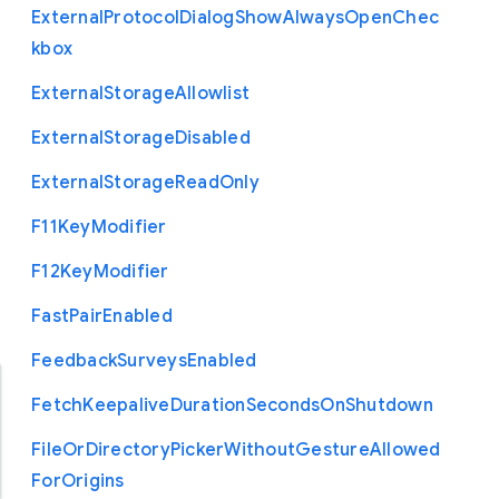
External
Protocol
Dialog
Show
Always
Open
Chec
kbox
External
Storage
Allowlist
External
Storage
Disabled
External
Storage
Read
Only
F11
Key
Modifier
F12
Key
Modifier
Fast
Pair
Enabled
Feedback
Surveys
Enabled
Fetch
Keepalive
Duration
Seconds
On
Shutdown
File
Or
Directory
Picker
Without
Gesture
Allowed
For
Origins