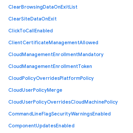
Clear
Browsing
Data
On
Exit
List
Clear
Site
Data
On
Exit
Click
To
Call
Enabled
Client
Certificate
Management
Allowed
Cloud
Management
Enrollment
Mandatory
Cloud
Management
Enrollment
Token
Cloud
Policy
Overrides
Platform
Policy
Cloud
User
Policy
Merge
Cloud
User
Policy
Overrides
Cloud
Machine
Policy
Command
Line
Flag
Security
Warnings
Enabled
Component
Updates
Enabled