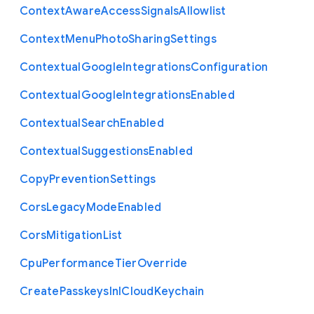
Context
Aware
Access
Signals
Allowlist
Context
Menu
Photo
Sharing
Settings
Contextual
Google
Integrations
Configuration
Contextual
Google
Integrations
Enabled
Contextual
Search
Enabled
Contextual
Suggestions
Enabled
Copy
Prevention
Settings
Cors
Legacy
Mode
Enabled
Cors
Mitigation
List
Cpu
Performance
Tier
Override
Create
Passkeys
In
I
Cloud
Keychain