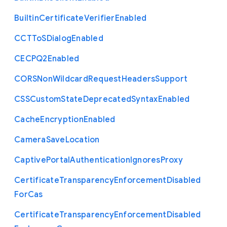
Builtin
Certificate
Verifier
Enabled
C
C
T
To
S
Dialog
Enabled
C
E
C
P
Q2
Enabled
C
O
R
S
Non
Wildcard
Request
Headers
Support
C
S
S
Custom
State
Deprecated
Syntax
Enabled
Cache
Encryption
Enabled
Camera
Save
Location
Captive
Portal
Authentication
Ignores
Proxy
Certificate
Transparency
Enforcement
Disabled
For
Cas
Certificate
Transparency
Enforcement
Disabled