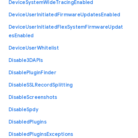
Device
System
Wide
Tracing
Enabled
Device
User
Initiated
Firmware
Updates
Enabled
Device
User
Initiated
Flex
System
Firmware
Updat
es
Enabled
Device
User
Whitelist
Disable3
D
A
P
Is
Disable
Plugin
Finder
Disable
S
S
L
Record
Splitting
Disable
Screenshots
Disable
Spdy
Disabled
Plugins
Disabled
Plugins
Exceptions