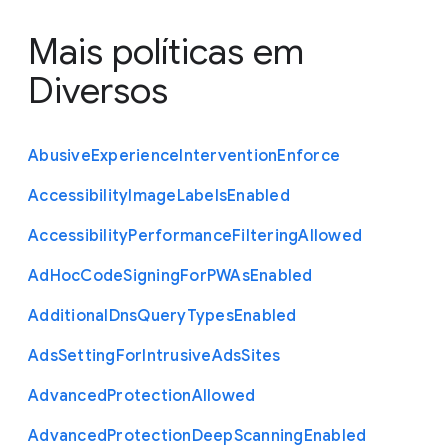
Mais políticas em
Diversos
Abusive
Experience
Intervention
Enforce
Accessibility
Image
Labels
Enabled
Accessibility
Performance
Filtering
Allowed
Ad
Hoc
Code
Signing
For
P
W
As
Enabled
Additional
Dns
Query
Types
Enabled
Ads
Setting
For
Intrusive
Ads
Sites
Advanced
Protection
Allowed
Advanced
Protection
Deep
Scanning
Enabled