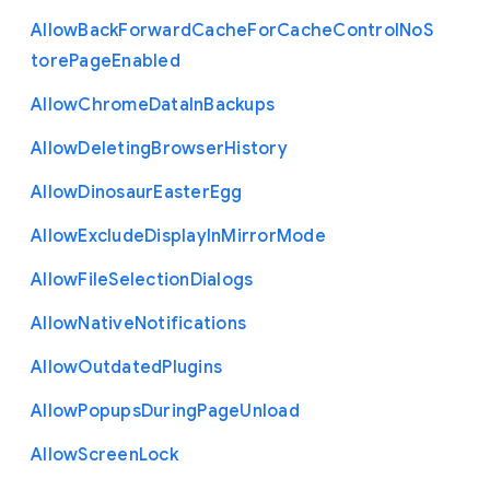
Allow
Back
Forward
Cache
For
Cache
Control
No
S
tore
Page
Enabled
Allow
Chrome
Data
In
Backups
Allow
Deleting
Browser
History
Allow
Dinosaur
Easter
Egg
Allow
Exclude
Display
In
Mirror
Mode
Allow
File
Selection
Dialogs
Allow
Native
Notifications
Allow
Outdated
Plugins
Allow
Popups
During
Page
Unload
Allow
Screen
Lock