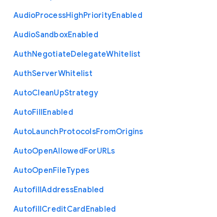
Audio
Process
High
Priority
Enabled
Audio
Sandbox
Enabled
Auth
Negotiate
Delegate
Whitelist
Auth
Server
Whitelist
Auto
Clean
Up
Strategy
Auto
Fill
Enabled
Auto
Launch
Protocols
From
Origins
Auto
Open
Allowed
For
U
R
Ls
Auto
Open
File
Types
Autofill
Address
Enabled
Autofill
Credit
Card
Enabled