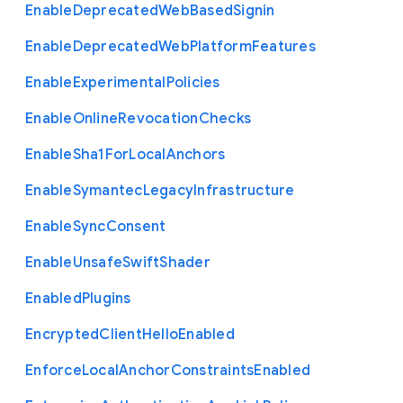
Enable
Deprecated
Web
Based
Signin
Enable
Deprecated
Web
Platform
Features
Enable
Experimental
Policies
Enable
Online
Revocation
Checks
Enable
Sha1
For
Local
Anchors
Enable
Symantec
Legacy
Infrastructure
Enable
Sync
Consent
Enable
Unsafe
Swift
Shader
Enabled
Plugins
Encrypted
Client
Hello
Enabled
Enforce
Local
Anchor
Constraints
Enabled