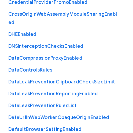
Credential
Provider
Promo
Enabled
Cross
Origin
Web
Assembly
Module
Sharing
Enabl
ed
D
H
E
Enabled
D
N
S
Interception
Checks
Enabled
Data
Compression
Proxy
Enabled
Data
Controls
Rules
Data
Leak
Prevention
Clipboard
Check
Size
Limit
Data
Leak
Prevention
Reporting
Enabled
Data
Leak
Prevention
Rules
List
Data
Url
In
Web
Worker
Opaque
Origin
Enabled
Default
Browser
Setting
Enabled