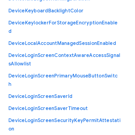
Device
Keyboard
Backlight
Color
Device
Keylocker
For
Storage
Encryption
Enable
d
Device
Local
Account
Managed
Session
Enabled
Device
Login
Screen
Context
Aware
Access
Signal
s
Allowlist
Device
Login
Screen
Primary
Mouse
Button
Switc
h
Device
Login
Screen
Saver
Id
Device
Login
Screen
Saver
Timeout
Device
Login
Screen
Security
Key
Permit
Attestati
on