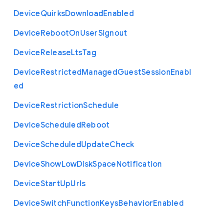
Device
Quirks
Download
Enabled
Device
Reboot
On
User
Signout
Device
Release
Lts
Tag
Device
Restricted
Managed
Guest
Session
Enabl
ed
Device
Restriction
Schedule
Device
Scheduled
Reboot
Device
Scheduled
Update
Check
Device
Show
Low
Disk
Space
Notification
Device
Start
Up
Urls
Device
Switch
Function
Keys
Behavior
Enabled