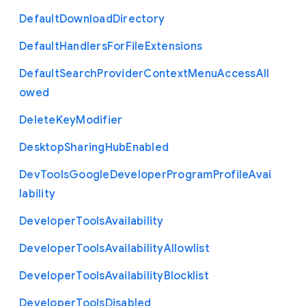
Default
Download
Directory
Default
Handlers
For
File
Extensions
Default
Search
Provider
Context
Menu
Access
All
owed
Delete
Key
Modifier
Desktop
Sharing
Hub
Enabled
Dev
Tools
Google
Developer
Program
Profile
Avai
lability
Developer
Tools
Availability
Developer
Tools
Availability
Allowlist
Developer
Tools
Availability
Blocklist
Developer
Tools
Disabled