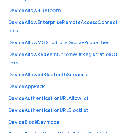
Device
Allow
Bluetooth
Device
Allow
Enterprise
Remote
Access
Connect
ions
Device
Allow
M
G
S
To
Store
Display
Properties
Device
Allow
Redeem
Chrome
Os
Registration
Of
fers
Device
Allowed
Bluetooth
Services
Device
App
Pack
Device
Authentication
U
R
L
Allowlist
Device
Authentication
U
R
L
Blocklist
Device
Block
Devmode