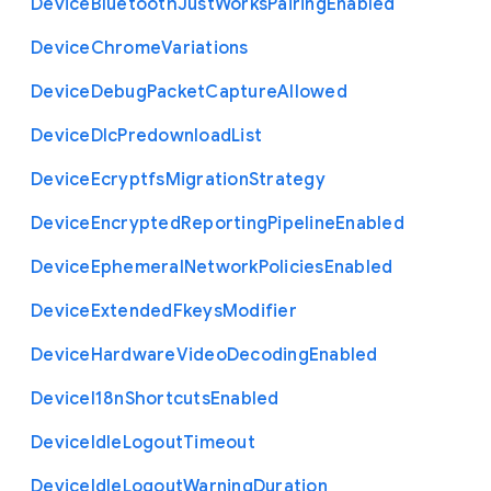
Device
Bluetooth
Just
Works
Pairing
Enabled
Device
Chrome
Variations
Device
Debug
Packet
Capture
Allowed
Device
Dlc
Predownload
List
Device
Ecryptfs
Migration
Strategy
Device
Encrypted
Reporting
Pipeline
Enabled
Device
Ephemeral
Network
Policies
Enabled
Device
Extended
Fkeys
Modifier
Device
Hardware
Video
Decoding
Enabled
Device
I18n
Shortcuts
Enabled
Device
Idle
Logout
Timeout
Device
Idle
Logout
Warning
Duration