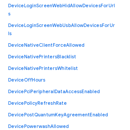
Device
Login
Screen
Web
Hid
Allow
Devices
For
Url
s
Device
Login
Screen
Web
Usb
Allow
Devices
For
Ur
ls
Device
Native
Client
Force
Allowed
Device
Native
Printers
Blacklist
Device
Native
Printers
Whitelist
Device
Off
Hours
Device
Pci
Peripheral
Data
Access
Enabled
Device
Policy
Refresh
Rate
Device
Post
Quantum
Key
Agreement
Enabled
Device
Powerwash
Allowed