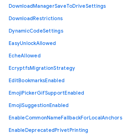
Download
Manager
Save
To
Drive
Settings
Download
Restrictions
Dynamic
Code
Settings
Easy
Unlock
Allowed
Eche
Allowed
Ecryptfs
Migration
Strategy
Edit
Bookmarks
Enabled
Emoji
Picker
Gif
Support
Enabled
Emoji
Suggestion
Enabled
Enable
Common
Name
Fallback
For
Local
Anchors
Enable
Deprecated
Privet
Printing