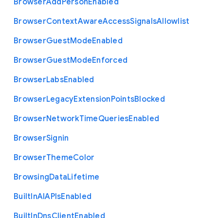
Browser
Add
Person
Enabled
Browser
Context
Aware
Access
Signals
Allowlist
Browser
Guest
Mode
Enabled
Browser
Guest
Mode
Enforced
Browser
Labs
Enabled
Browser
Legacy
Extension
Points
Blocked
Browser
Network
Time
Queries
Enabled
Browser
Signin
Browser
Theme
Color
Browsing
Data
Lifetime
Built
In
A
I
A
P
Is
Enabled
Built
In
Dns
Client
Enabled