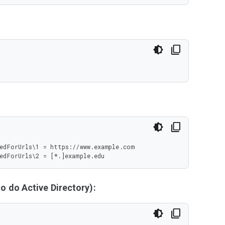
edForUrls\1 = https://www.example.com

edForUrls\2 = [*.]example.edu
 do Active Directory):