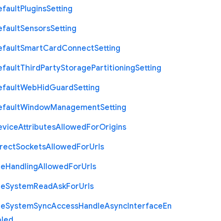
efault
Plugins
Setting
efault
Sensors
Setting
efault
Smart
Card
Connect
Setting
efault
Third
Party
Storage
Partitioning
Setting
efault
Web
Hid
Guard
Setting
efault
Window
Management
Setting
evice
Attributes
Allowed
For
Origins
rect
Sockets
Allowed
For
Urls
le
Handling
Allowed
For
Urls
le
System
Read
Ask
For
Urls
le
System
Sync
Access
Handle
Async
Interface
En
bled