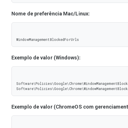
Nome de preferência Mac/Linux:
WindowManagementBlockedForUrls
Exemplo de valor (Windows):
Software\Policies\Google\Chrome\WindowManagementBlock
Software\Policies\Google\Chrome\WindowManagementBlock
Exemplo de valor (ChromeOS com gerenciamento