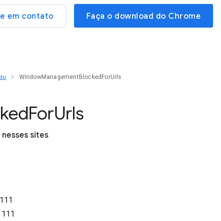
re em contato
Faça o download do Chrome
do
WindowManagementBlockedForUrls
cked
For
Urls
 nesses sites
111
o
111