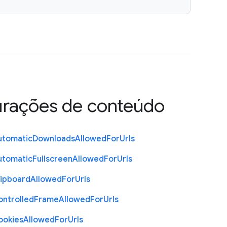
urações de conteúdo
utomatic
Downloads
Allowed
For
Urls
utomatic
Fullscreen
Allowed
For
Urls
lipboard
Allowed
For
Urls
ontrolled
Frame
Allowed
For
Urls
ookies
Allowed
For
Urls