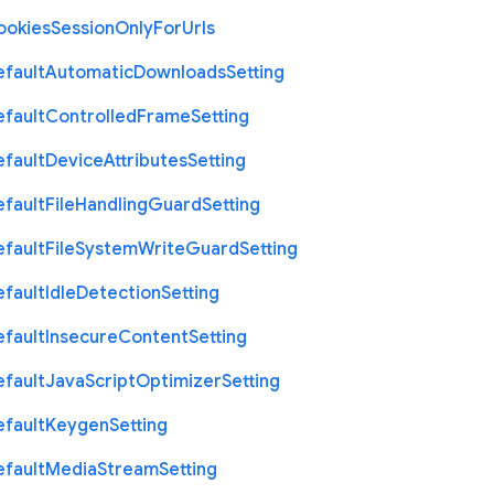
ookies
Session
Only
For
Urls
efault
Automatic
Downloads
Setting
efault
Controlled
Frame
Setting
efault
Device
Attributes
Setting
efault
File
Handling
Guard
Setting
efault
File
System
Write
Guard
Setting
efault
Idle
Detection
Setting
efault
Insecure
Content
Setting
efault
Java
Script
Optimizer
Setting
efault
Keygen
Setting
efault
Media
Stream
Setting