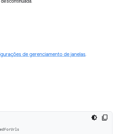
 descontinuada.
igurações de gerenciamento de janelas
.
edForUrls