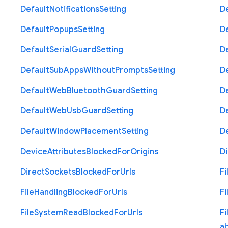
Default
Notifications
Setting
D
Default
Popups
Setting
D
Default
Serial
Guard
Setting
D
Default
Sub
Apps
Without
Prompts
Setting
D
Default
Web
Bluetooth
Guard
Setting
D
Default
Web
Usb
Guard
Setting
D
Default
Window
Placement
Setting
D
Device
Attributes
Blocked
For
Origins
Di
Direct
Sockets
Blocked
For
Urls
Fi
File
Handling
Blocked
For
Urls
Fi
File
System
Read
Blocked
For
Urls
Fi
a