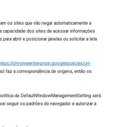
icam os sites que vão negar automaticamente a
r a capacidade dos sites de acessar informações
ara abrir e posicionar janelas ou solicitar a tela
https://chromeenterprise.google/policies/url-
a só faz a correspondência de origens, então os
 a política de DefaultWindowManagementSetting será
 vai seguir os padrões do navegador e autorizar a