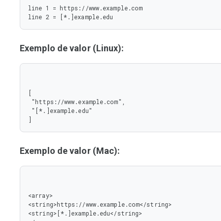
line 1 = https://www.example.com

line 2 = [*.]example.edu
Exemplo de valor (Linux):
[

 "https://www.example.com",

 "[*.]example.edu"

]
Exemplo de valor (Mac):
<array>

<string>https://www.example.com</string>

<string>[*.]example.edu</string>
