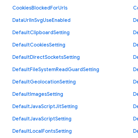
Cookies
Blocked
For
Urls
C
Data
Url
In
Svg
Use
Enabled
D
Default
Clipboard
Setting
D
Default
Cookies
Setting
D
Default
Direct
Sockets
Setting
D
Default
File
System
Read
Guard
Setting
D
Default
Geolocation
Setting
D
Default
Images
Setting
D
Default
Java
Script
Jit
Setting
D
Default
Java
Script
Setting
D
Default
Local
Fonts
Setting
D