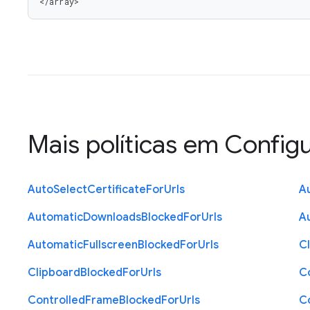
</array>
Mais políticas em
Config
Auto
Select
Certificate
For
Urls
A
Automatic
Downloads
Blocked
For
Urls
A
Automatic
Fullscreen
Blocked
For
Urls
C
Clipboard
Blocked
For
Urls
C
Controlled
Frame
Blocked
For
Urls
C