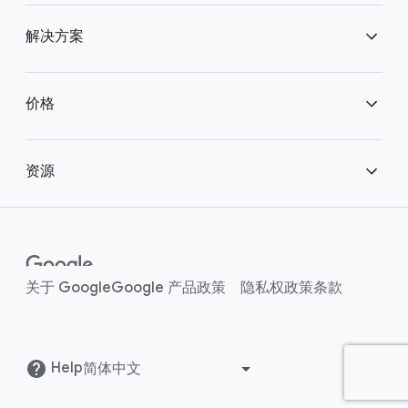
联系我们
Chrome Enterprise
解决方案
Chrome Enterprise Core
企业安全浏览
价格
Chrome Enterprise Premium
自带设备
Chrome 企业版价格
资源
企业支持方案
助力混合办公
客户案例
企业平台
现代化医疗保健服务
内容中心
关于 Google
Google 产品
政策
隐私权政策
条款
集成
帮助中心
()
Help
博客