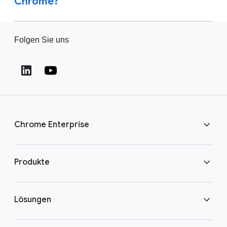
Chrome?
Folgen Sie uns
Chrome Enterprise
Chrome herunterladen
Produkte
Kontakt
Chrome Enterprise
Lösungen
Chrome Enterprise Core