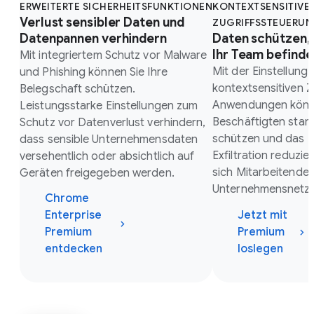
ERWEITERTE SICHERHEITSFUNKTIONEN
KONTEXTSENSITIVE
Verlust sensibler Daten und
ZUGRIFFSSTEUERU
Datenpannen verhindern
Daten schützen, 
Ihr Team befinde
Mit integriertem Schutz vor Malware
Mit der Einstellung 
und Phishing können Sie Ihre
kontextsensitiven Z
Belegschaft schützen.
Anwendungen könne
Leistungsstarke Einstellungen zum
Beschäftigten sta
Schutz vor Datenverlust verhindern,
schützen und das R
dass sensible Unternehmensdaten
Exfiltration reduzi
versehentlich oder absichtlich auf
sich Mitarbeitende
Geräten freigegeben werden.
Unternehmensnetzw
Chrome
Enterprise
Jetzt mit
Premium
Premium
entdecken
loslegen