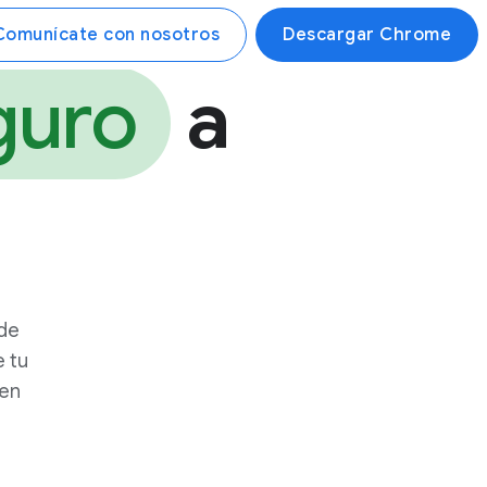
Comunícate con nosotros
Descargar Chrome
guro
a
de
e tu
den