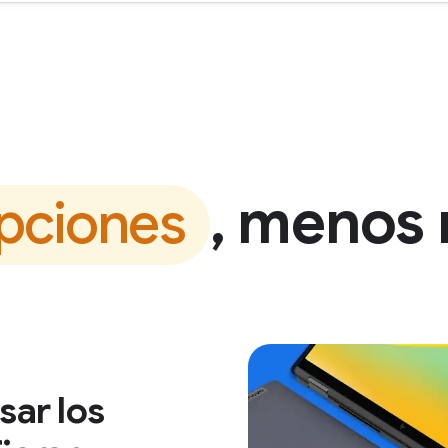
, menos 
pciones
sar los