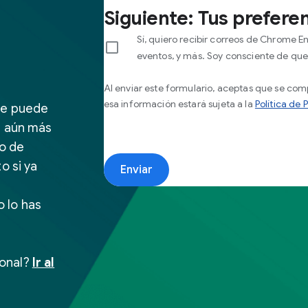
Siguiente: Tus prefer
Sí, quiero recibir correos de Chrome E
eventos, y más. Soy consciente de q
Al enviar este formulario, aceptas que se co
esa información estará sujeta a la
Política de 
te puede
a aún más
po de
o si ya
Enviar
 lo has
sonal?
Ir al