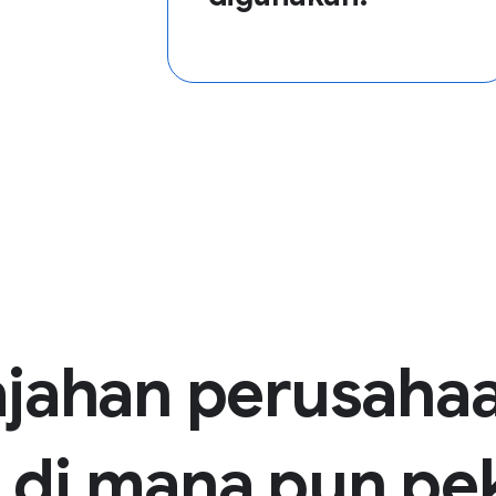
ajahan perusaha
di mana pun pe