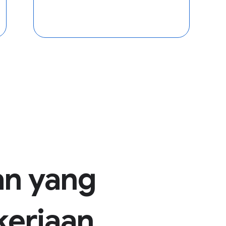
an yang
kerjaan