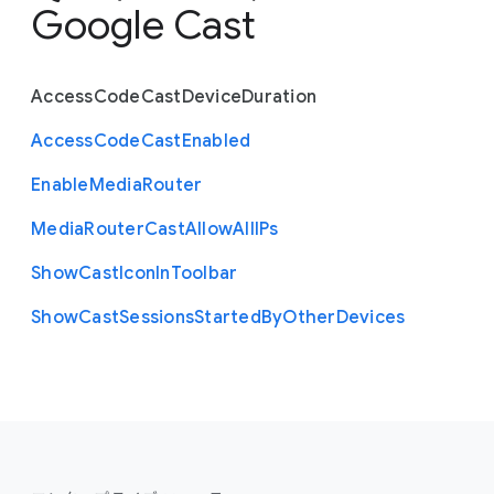
Google Cast
Access
Code
Cast
Device
Duration
Access
Code
Cast
Enabled
Enable
Media
Router
Media
Router
Cast
Allow
All
I
Ps
Show
Cast
Icon
In
Toolbar
Show
Cast
Sessions
Started
By
Other
Devices