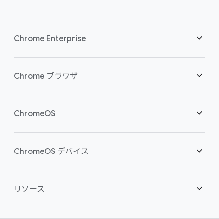
Chrome Enterprise
セキュリティ
Chrome ブラウザ
クラウド ワーカーを支援
概要
ChromeOS
スマートな投資
ダウンロード
概要
ChromeOS デバイス
お問い合わせ
セキュリティ
セキュリティ
概要
リソース
ハイブリッドな勤務形態をサポート
管理
ChromeOS Flex
デバイス