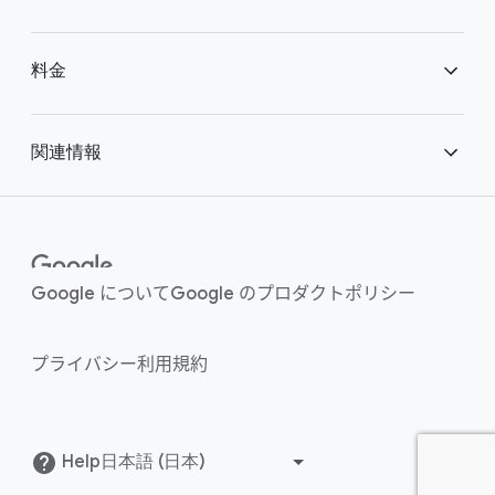
Chrome Enterprise Core
安全な企業向けのブラウジング環境
料金
Chrome Enterprise Premium
Bring Your Own Device（BYOD）
Chrome Enterprise の料金
関連情報
エンタープライズ サポート プラン
ハイブリッドな勤務形態の実現
事例紹介
エンタープライズ プラットフォーム
医療のモダナイゼーション
コンテンツハブ
Google について
Google のプロダクト
ポリシー
統合
ヘルプセンタ
プライバシー
利用規約
ー
ブログ
()
Help