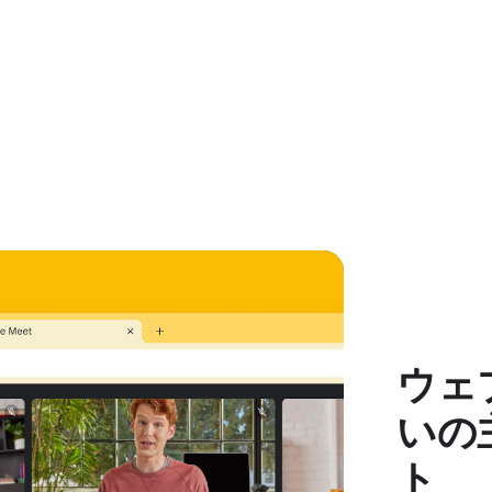
ウェ
いの
ト