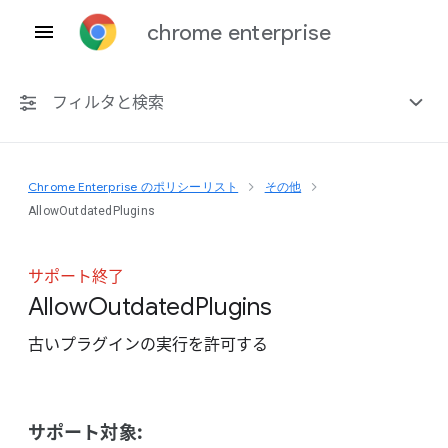
chrome enterprise
フィルタと検索
Chrome Enterprise のポリシーリスト
その他
プラットフォーム共通
AllowOutdatedPlugins
Chrome 151
サポート終了
Allow
Outdated
Plugins
古いプラグインの実行を許可する
非推奨ポリシーを含める
サポート対象: