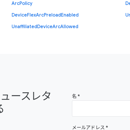
Arc
Policy
D
Device
Flex
Arc
Preload
Enabled
Un
Unaffiliated
Device
Arc
Allowed
e のニュースレタ
名
る
メールアドレス