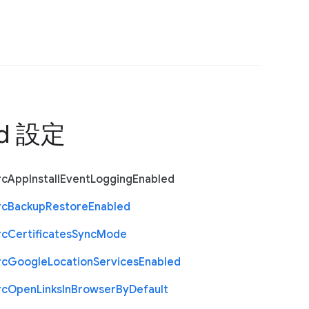
id 設定
rc
App
Install
Event
Logging
Enabled
rc
Backup
Restore
Enabled
rc
Certificates
Sync
Mode
rc
Google
Location
Services
Enabled
rc
Open
Links
In
Browser
By
Default