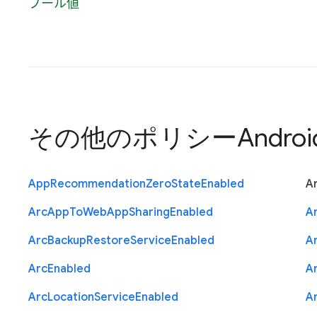
ブール値
その他のポリシー
Andro
App
Recommendation
Zero
State
Enabled
A
Arc
App
To
Web
App
Sharing
Enabled
A
Arc
Backup
Restore
Service
Enabled
A
Arc
Enabled
A
Arc
Location
Service
Enabled
A