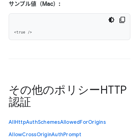
サンプル値（Mac）:
<true />
その他のポリシー
HTTP
認証
All
Http
Auth
Schemes
Allowed
For
Origins
Allow
Cross
Origin
Auth
Prompt