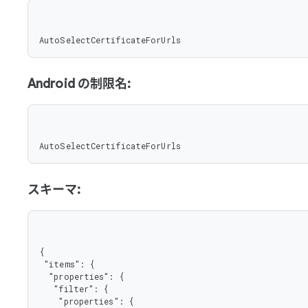
AutoSelectCertificateForUrls
Android の制限名:
AutoSelectCertificateForUrls
スキーマ:
{

 "items": {

  "properties": {

   "filter": {

    "properties": {
