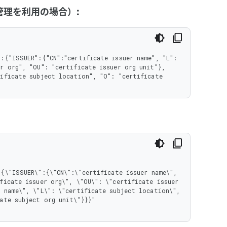
y の管理を利用の場合）:
:{"ISSUER":{"CN":"certificate issuer name", "L": 
r org", "OU": "certificate issuer org unit"}, 
ificate subject location", "O": "certificate 
ficate issuer org\", \"OU\": \"certificate issuer 
 name\", \"L\": \"certificate subject location\", 
ate subject org unit\"}}}"
