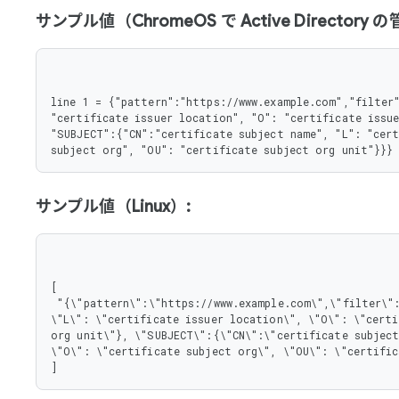
       },

サンプル値（ChromeOS で Active Director
       "O": {

        "type": "string"

       },

       "OU": {

        "type": "string"

line 1 = {"pattern":"https://www.example.com","filter"
       }

"certificate issuer location", "O": "certificate issue
      },

"SUBJECT":{"CN":"certificate subject name", "L": "cert
      "type": "object"

subject org", "OU": "certificate subject org unit"}}}
     }

    },

    "type": "object"

   },

サンプル値（Linux）:
   "pattern": {

    "type": "string"

   }

  },

  "type": "object"

[

 },

 "{\"pattern\":\"https://www.example.com\",\"filter\":{\"ISSUER\":{\"CN\":\"certificate issuer name\", 
 "type": "array"

\"L\": \"certificate issuer location\", \"O\": \"certi
}
org unit\"}, \"SUBJECT\":{\"CN\":\"certificate subject
\"O\": \"certificate subject org\", \"OU\": \"certific
]