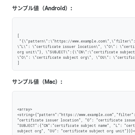
サンプル値（Android）:
[

 "{\"pattern\":\"https://www.example.com\",\"filter\":{\"ISSUER\":{\"CN\":\"certificate issuer name\", 
\"L\": \"certificate issuer location\", \"O\": \"certi
org unit\"}, \"SUBJECT\":{\"CN\":\"certificate subject
\"O\": \"certificate subject org\", \"OU\": \"certific
]
サンプル値（Mac）:
<array>

<string>{"pattern":"https://www.example.com","filter":
"certificate issuer location", "O": "certificate issue
"SUBJECT":{"CN":"certificate subject name", "L": "cert
subject org", "OU": "certificate subject org unit"}}}<