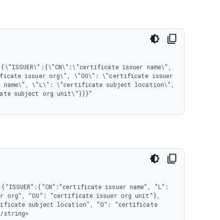
ficate issuer org\", \"OU\": \"certificate issuer 
 name\", \"L\": \"certificate subject location\", 
ate subject org unit\"}}}"

{"ISSUER":{"CN":"certificate issuer name", "L": 
r org", "OU": "certificate issuer org unit"}, 
ificate subject location", "O": "certificate 
/string>
