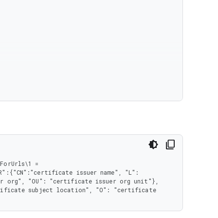
orUrls\1 = 
":{"CN":"certificate issuer name", "L": 
r org", "OU": "certificate issuer org unit"}, 
ificate subject location", "O": "certificate 