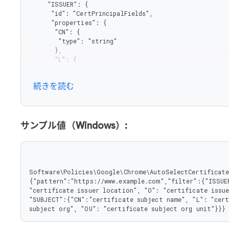
     "ISSUER": {

      "id": "CertPrincipalFields",

      "properties": {

       "CN": {

        "type": "string"

       },

       "L": {

        "type": "string"

       },

続きを読む
       "O": {

        "type": "string"

       },

       "OU": {

        "type": "string"

サンプル値（Windows）:
       }

      },

      "type": "object"

     },

     "SUBJECT": {

Software\Policies\Google\Chrome\AutoSelectCertificateF
      "properties": {

{"pattern":"https://www.example.com","filter":{"ISSUER
       "CN": {

"certificate issuer location", "O": "certificate issue
        "type": "string"

"SUBJECT":{"CN":"certificate subject name", "L": "cert
       },

subject org", "OU": "certificate subject org unit"}}}
       "L": {

        "type": "string"
