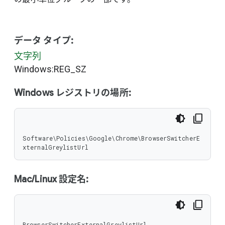
データ タイプ:
文字列
Windows:REG_SZ
Windows レジストリの場所:
Software\Policies\Google\Chrome\BrowserSwitcherE
xternalGreylistUrl
Mac/Linux 設定名:
BrowserSwitcherExternalGreylistUrl