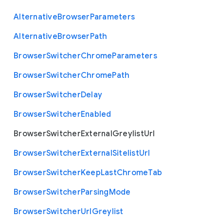
Alternative
Browser
Parameters
Alternative
Browser
Path
Browser
Switcher
Chrome
Parameters
Browser
Switcher
Chrome
Path
Browser
Switcher
Delay
Browser
Switcher
Enabled
Browser
Switcher
External
Greylist
Url
Browser
Switcher
External
Sitelist
Url
Browser
Switcher
Keep
Last
Chrome
Tab
Browser
Switcher
Parsing
Mode
Browser
Switcher
Url
Greylist