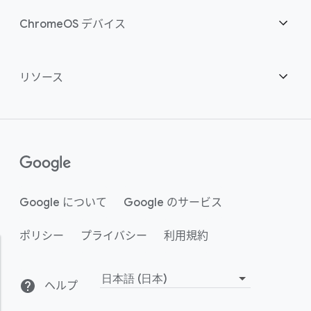
スマートな投資
ダウンロード
概要
ChromeOS デバイス
お問い合わせ
セキュリティ
セキュリティ
概要
リソース
ハイブリッドな勤務形態をサポート
管理
ChromeOS Flex
デバイス
パートナーになる
推奨
エンタープライズ サポート プラン
コンタクト センター
購入方法
ガイド
()
Chrome Enterprise Upgrade
Google について
Google のサービス
事例のご紹介
ポリシー
プライバシー
利用規約
サステナビリティ
アクティビティ
ヘルプ
言
小売
よくある質問
語