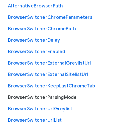
Alternative
Browser
Path
Browser
Switcher
Chrome
Parameters
Browser
Switcher
Chrome
Path
Browser
Switcher
Delay
Browser
Switcher
Enabled
Browser
Switcher
External
Greylist
Url
Browser
Switcher
External
Sitelist
Url
Browser
Switcher
Keep
Last
Chrome
Tab
Browser
Switcher
Parsing
Mode
Browser
Switcher
Url
Greylist
Browser
Switcher
Url
List