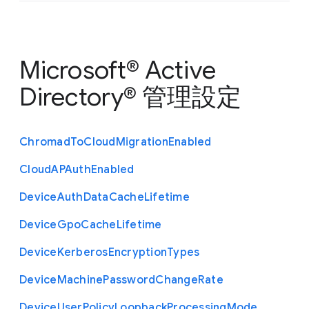
Microsoft® Active
Directory® 管理設定
Chromad
To
Cloud
Migration
Enabled
Cloud
A
P
Auth
Enabled
Device
Auth
Data
Cache
Lifetime
Device
Gpo
Cache
Lifetime
Device
Kerberos
Encryption
Types
Device
Machine
Password
Change
Rate
Device
User
Policy
Loopback
Processing
Mode