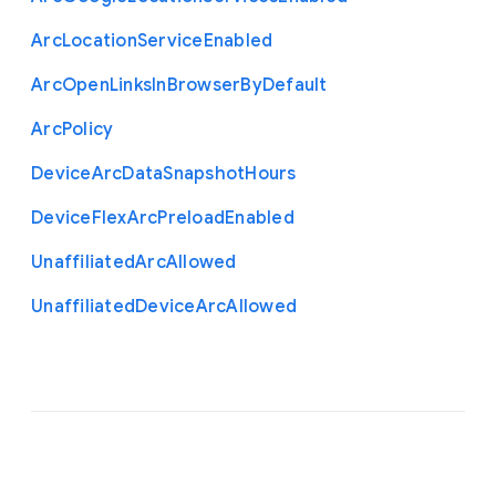
Arc
Location
Service
Enabled
Arc
Open
Links
In
Browser
By
Default
Arc
Policy
Device
Arc
Data
Snapshot
Hours
Device
Flex
Arc
Preload
Enabled
Unaffiliated
Arc
Allowed
Unaffiliated
Device
Arc
Allowed