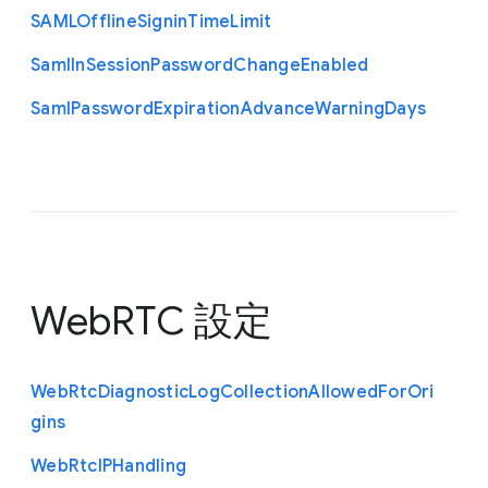
S
A
M
L
Offline
Signin
Time
Limit
Saml
In
Session
Password
Change
Enabled
Saml
Password
Expiration
Advance
Warning
Days
WebRTC 設定
Web
Rtc
Diagnostic
Log
Collection
Allowed
For
Ori
gins
Web
Rtc
I
P
Handling