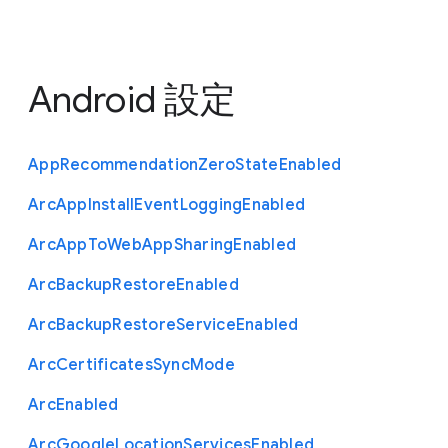
Android 設定
App
Recommendation
Zero
State
Enabled
Arc
App
Install
Event
Logging
Enabled
Arc
App
To
Web
App
Sharing
Enabled
Arc
Backup
Restore
Enabled
Arc
Backup
Restore
Service
Enabled
Arc
Certificates
Sync
Mode
Arc
Enabled
Arc
Google
Location
Services
Enabled