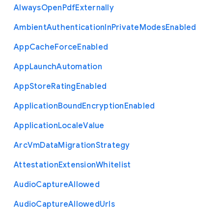
Always
Open
Pdf
Externally
Ambient
Authentication
In
Private
Modes
Enabled
App
Cache
Force
Enabled
App
Launch
Automation
App
Store
Rating
Enabled
Application
Bound
Encryption
Enabled
Application
Locale
Value
Arc
Vm
Data
Migration
Strategy
Attestation
Extension
Whitelist
Audio
Capture
Allowed
Audio
Capture
Allowed
Urls