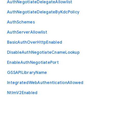
Auth
Negotiate
Delegate
Allowlist
Auth
Negotiate
Delegate
By
Kdc
Policy
Auth
Schemes
Auth
Server
Allowlist
Basic
Auth
Over
Http
Enabled
Disable
Auth
Negotiate
Cname
Lookup
Enable
Auth
Negotiate
Port
G
S
S
A
P
I
Library
Name
Integrated
Web
Authentication
Allowed
Ntlm
V2
Enabled