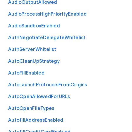
Audio
Output
Allowed
Audio
Process
High
Priority
Enabled
Audio
Sandbox
Enabled
Auth
Negotiate
Delegate
Whitelist
Auth
Server
Whitelist
Auto
Clean
Up
Strategy
Auto
Fill
Enabled
Auto
Launch
Protocols
From
Origins
Auto
Open
Allowed
For
U
R
Ls
Auto
Open
File
Types
Autofill
Address
Enabled