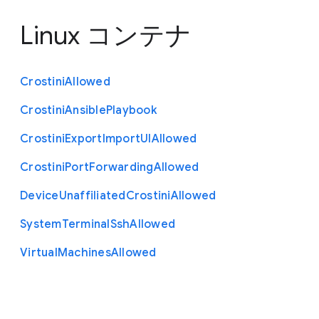
Linux コンテナ
Crostini
Allowed
Crostini
Ansible
Playbook
Crostini
Export
Import
U
I
Allowed
Crostini
Port
Forwarding
Allowed
Device
Unaffiliated
Crostini
Allowed
System
Terminal
Ssh
Allowed
Virtual
Machines
Allowed