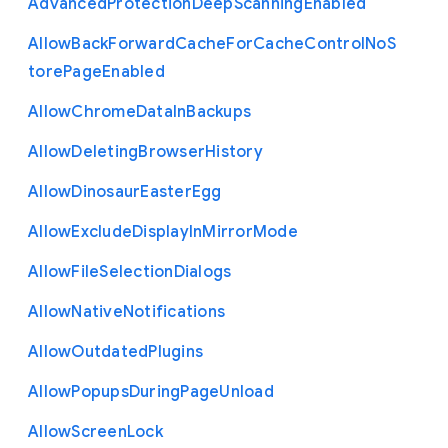
Advanced
Protection
Deep
Scanning
Enabled
Allow
Back
Forward
Cache
For
Cache
Control
No
S
tore
Page
Enabled
Allow
Chrome
Data
In
Backups
Allow
Deleting
Browser
History
Allow
Dinosaur
Easter
Egg
Allow
Exclude
Display
In
Mirror
Mode
Allow
File
Selection
Dialogs
Allow
Native
Notifications
Allow
Outdated
Plugins
Allow
Popups
During
Page
Unload
Allow
Screen
Lock