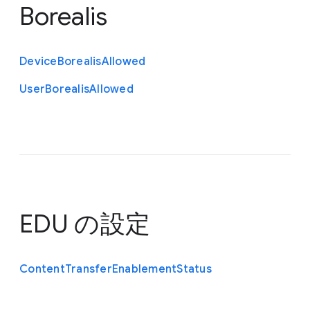
Borealis
Device
Borealis
Allowed
User
Borealis
Allowed
EDU の設定
Content
Transfer
Enablement
Status