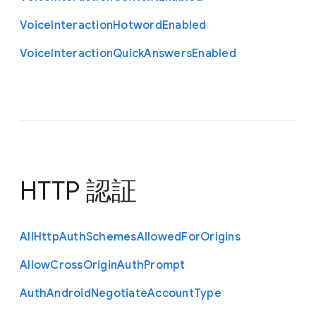
Voice
Interaction
Hotword
Enabled
Voice
Interaction
Quick
Answers
Enabled
HTTP 認証
All
Http
Auth
Schemes
Allowed
For
Origins
Allow
Cross
Origin
Auth
Prompt
Auth
Android
Negotiate
Account
Type