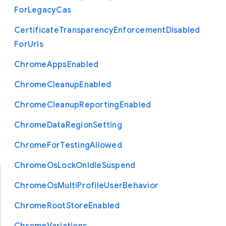
For
Legacy
Cas
Certificate
Transparency
Enforcement
Disabled
For
Urls
Chrome
Apps
Enabled
Chrome
Cleanup
Enabled
Chrome
Cleanup
Reporting
Enabled
Chrome
Data
Region
Setting
Chrome
For
Testing
Allowed
Chrome
Os
Lock
On
Idle
Suspend
Chrome
Os
Multi
Profile
User
Behavior
Chrome
Root
Store
Enabled