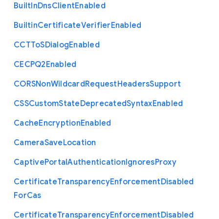
Built
In
Dns
Client
Enabled
Builtin
Certificate
Verifier
Enabled
C
C
T
To
S
Dialog
Enabled
C
E
C
P
Q2
Enabled
C
O
R
S
Non
Wildcard
Request
Headers
Support
C
S
S
Custom
State
Deprecated
Syntax
Enabled
Cache
Encryption
Enabled
Camera
Save
Location
Captive
Portal
Authentication
Ignores
Proxy
Certificate
Transparency
Enforcement
Disabled
For
Cas
Certificate
Transparency
Enforcement
Disabled