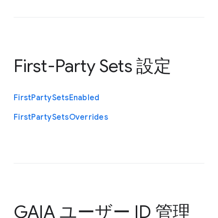
First-Party Sets 設定
First
Party
Sets
Enabled
First
Party
Sets
Overrides
GAIA ユーザー ID 管理