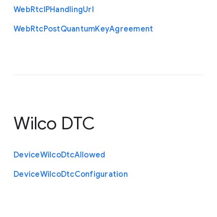
Web
Rtc
I
P
Handling
Url
Web
Rtc
Post
Quantum
Key
Agreement
Wilco DTC
Device
Wilco
Dtc
Allowed
Device
Wilco
Dtc
Configuration