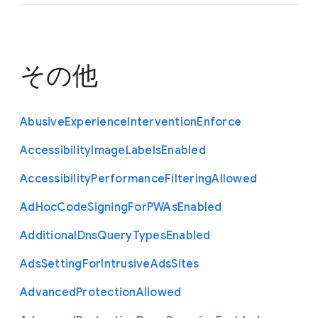
その他
Abusive
Experience
Intervention
Enforce
Accessibility
Image
Labels
Enabled
Accessibility
Performance
Filtering
Allowed
Ad
Hoc
Code
Signing
For
P
W
As
Enabled
Additional
Dns
Query
Types
Enabled
Ads
Setting
For
Intrusive
Ads
Sites
Advanced
Protection
Allowed