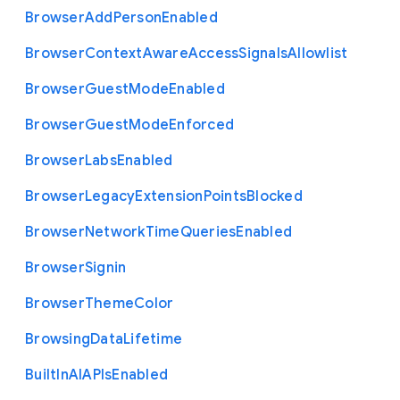
Browser
Add
Person
Enabled
Browser
Context
Aware
Access
Signals
Allowlist
Browser
Guest
Mode
Enabled
Browser
Guest
Mode
Enforced
Browser
Labs
Enabled
Browser
Legacy
Extension
Points
Blocked
Browser
Network
Time
Queries
Enabled
Browser
Signin
Browser
Theme
Color
Browsing
Data
Lifetime
Built
In
A
I
A
P
Is
Enabled