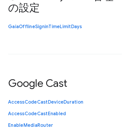
の設定
Gaia
Offline
Signin
Time
Limit
Days
Google Cast
Access
Code
Cast
Device
Duration
Access
Code
Cast
Enabled
Enable
Media
Router