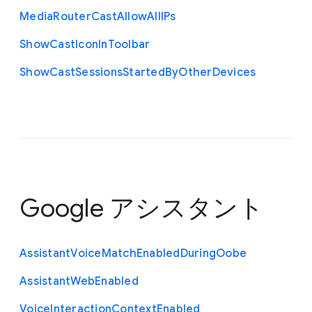
Media
Router
Cast
Allow
All
I
Ps
Show
Cast
Icon
In
Toolbar
Show
Cast
Sessions
Started
By
Other
Devices
Google アシスタント
Assistant
Voice
Match
Enabled
During
Oobe
Assistant
Web
Enabled
Voice
Interaction
Context
Enabled