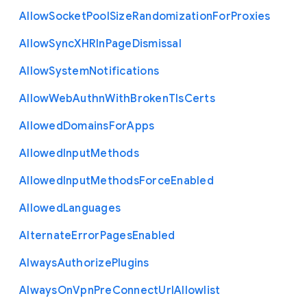
Allow
Socket
Pool
Size
Randomization
For
Proxies
Allow
Sync
X
H
R
In
Page
Dismissal
Allow
System
Notifications
Allow
Web
Authn
With
Broken
Tls
Certs
Allowed
Domains
For
Apps
Allowed
Input
Methods
Allowed
Input
Methods
Force
Enabled
Allowed
Languages
Alternate
Error
Pages
Enabled
Always
Authorize
Plugins
Always
On
Vpn
Pre
Connect
Url
Allowlist