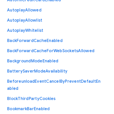
Autofill
Credit
Card
Enabled
Autoplay
Allowed
Autoplay
Allowlist
Autoplay
Whitelist
Back
Forward
Cache
Enabled
Back
Forward
Cache
For
Web
Sockets
Allowed
Background
Mode
Enabled
Battery
Saver
Mode
Availability
Beforeunload
Event
Cancel
By
Prevent
Default
En
abled
Block
Third
Party
Cookies
Bookmark
Bar
Enabled