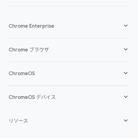
Chrome Enterprise
セキュリティ
Chrome ブラウザ
クラウド ワーカーを支援
概要
ChromeOS
スマートな投資
ダウンロード
概要
ChromeOS デバイス
お問い合わせ
セキュリティ
セキュリティ
概要
リソース
ハイブリッドな勤務形態をサポート
管理
ChromeOS Flex