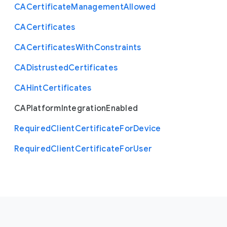
C
A
Certificate
Management
Allowed
C
A
Certificates
C
A
Certificates
With
Constraints
C
A
Distrusted
Certificates
C
A
Hint
Certificates
C
A
Platform
Integration
Enabled
Required
Client
Certificate
For
Device
Required
Client
Certificate
For
User