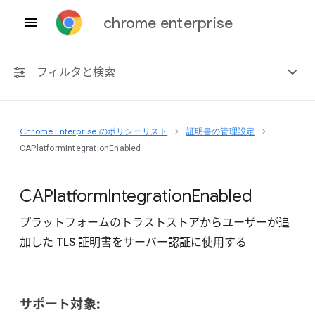
chrome enterprise
フィルタと検索
Chrome Enterprise のポリシーリスト
証明書の管理設定
プラットフォーム共通
CAPlatformIntegrationEnabled
Chrome 151
C
A
Platform
Integration
Enabled
プラットフォームのトラストストアからユーザーが追
加した TLS 証明書をサーバー認証に使用する
非推奨ポリシーを含める
サポート対象: