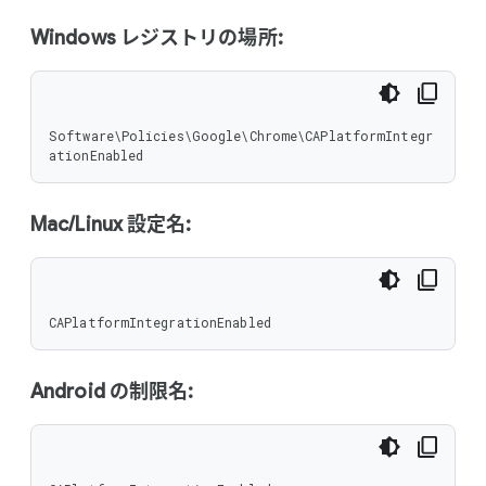
Windows レジストリの場所:
Software\Policies\Google\Chrome\CAPlatformIntegr
ationEnabled
Mac/Linux 設定名:
CAPlatformIntegrationEnabled
Android の制限名: