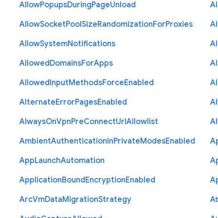
Allow
Popups
During
Page
Unload
A
Allow
Socket
Pool
Size
Randomization
For
Proxies
A
Allow
System
Notifications
A
Allowed
Domains
For
Apps
A
Allowed
Input
Methods
Force
Enabled
A
Alternate
Error
Pages
Enabled
A
Always
On
Vpn
Pre
Connect
Url
Allowlist
A
Ambient
Authentication
In
Private
Modes
Enabled
A
App
Launch
Automation
A
Application
Bound
Encryption
Enabled
Ap
Arc
Vm
Data
Migration
Strategy
At