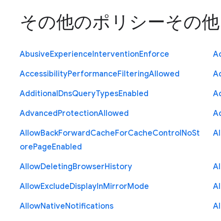
その他のポリシー
その他
Abusive
Experience
Intervention
Enforce
Ac
Accessibility
Performance
Filtering
Allowed
A
Additional
Dns
Query
Types
Enabled
A
Advanced
Protection
Allowed
A
Allow
Back
Forward
Cache
For
Cache
Control
No
St
A
ore
Page
Enabled
Allow
Deleting
Browser
History
A
Allow
Exclude
Display
In
Mirror
Mode
A
Allow
Native
Notifications
A