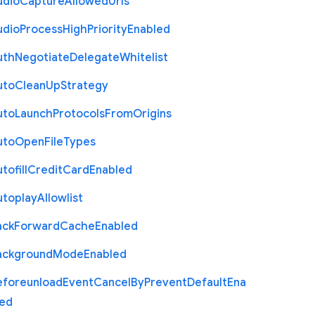
udio
Capture
Allowed
Urls
udio
Process
High
Priority
Enabled
uth
Negotiate
Delegate
Whitelist
uto
Clean
Up
Strategy
uto
Launch
Protocols
From
Origins
uto
Open
File
Types
tofill
Credit
Card
Enabled
utoplay
Allowlist
ack
Forward
Cache
Enabled
ackground
Mode
Enabled
eforeunload
Event
Cancel
By
Prevent
Default
Ena
led