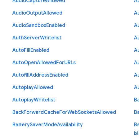
Audio
Capture
Allowed
A
Audio
Output
Allowed
A
Audio
Sandbox
Enabled
A
Auth
Server
Whitelist
A
Auto
Fill
Enabled
A
Auto
Open
Allowed
For
U
R
Ls
A
Autofill
Address
Enabled
Au
Autoplay
Allowed
A
Autoplay
Whitelist
B
Back
Forward
Cache
For
Web
Sockets
Allowed
B
Battery
Saver
Mode
Availability
B
b