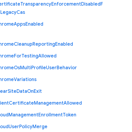
rtificate
Transparency
Enforcement
Disabled
F
r
Legacy
Cas
hrome
Apps
Enabled
hrome
Cleanup
Reporting
Enabled
hrome
For
Testing
Allowed
hrome
Os
Multi
Profile
User
Behavior
hrome
Variations
lear
Site
Data
On
Exit
ient
Certificate
Management
Allowed
loud
Management
Enrollment
Token
loud
User
Policy
Merge