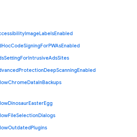
cessibility
Image
Labels
Enabled
d
Hoc
Code
Signing
For
P
W
As
Enabled
ds
Setting
For
Intrusive
Ads
Sites
dvanced
Protection
Deep
Scanning
Enabled
llow
Chrome
Data
In
Backups
llow
Dinosaur
Easter
Egg
llow
File
Selection
Dialogs
llow
Outdated
Plugins