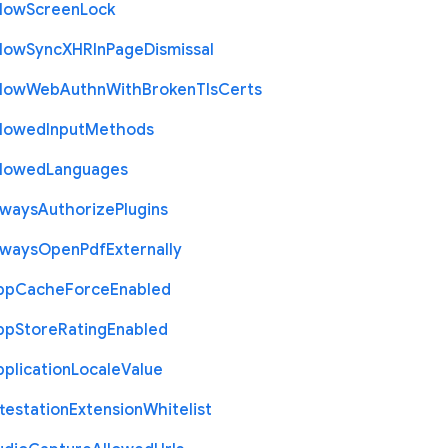
llow
Screen
Lock
llow
Sync
X
H
R
In
Page
Dismissal
llow
Web
Authn
With
Broken
Tls
Certs
llowed
Input
Methods
llowed
Languages
lways
Authorize
Plugins
lways
Open
Pdf
Externally
pp
Cache
Force
Enabled
pp
Store
Rating
Enabled
plication
Locale
Value
testation
Extension
Whitelist