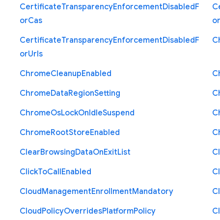
Certificate
Transparency
Enforcement
Disabled
F
Ce
or
Cas
o
Certificate
Transparency
Enforcement
Disabled
F
C
or
Urls
Chrome
Cleanup
Enabled
C
Chrome
Data
Region
Setting
C
Chrome
Os
Lock
On
Idle
Suspend
C
Chrome
Root
Store
Enabled
C
Clear
Browsing
Data
On
Exit
List
C
Click
To
Call
Enabled
Cl
Cloud
Management
Enrollment
Mandatory
C
Cloud
Policy
Overrides
Platform
Policy
C