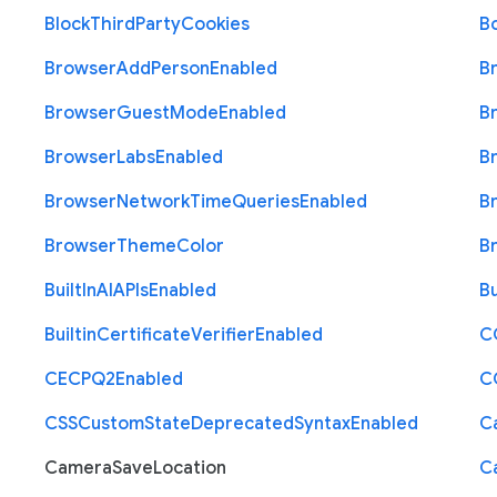
Block
Third
Party
Cookies
B
Browser
Add
Person
Enabled
B
Browser
Guest
Mode
Enabled
B
Browser
Labs
Enabled
B
Browser
Network
Time
Queries
Enabled
B
Browser
Theme
Color
B
Built
In
A
I
A
P
Is
Enabled
Bu
Builtin
Certificate
Verifier
Enabled
C
C
E
C
P
Q2
Enabled
C
C
S
S
Custom
State
Deprecated
Syntax
Enabled
C
Camera
Save
Location
C