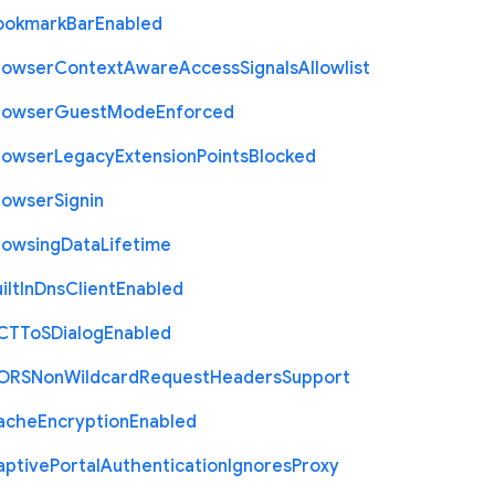
ookmark
Bar
Enabled
rowser
Context
Aware
Access
Signals
Allowlist
rowser
Guest
Mode
Enforced
rowser
Legacy
Extension
Points
Blocked
rowser
Signin
rowsing
Data
Lifetime
ilt
In
Dns
Client
Enabled
C
T
To
S
Dialog
Enabled
O
R
S
Non
Wildcard
Request
Headers
Support
ache
Encryption
Enabled
aptive
Portal
Authentication
Ignores
Proxy