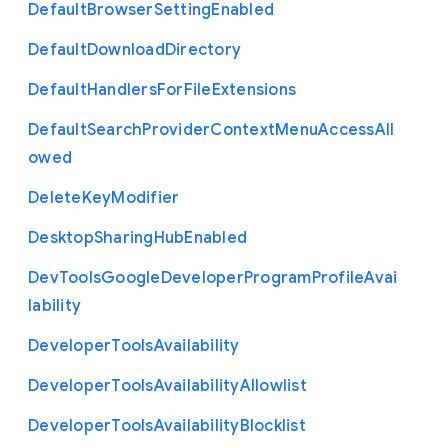
Default
Browser
Setting
Enabled
Default
Download
Directory
Default
Handlers
For
File
Extensions
Default
Search
Provider
Context
Menu
Access
All
owed
Delete
Key
Modifier
Desktop
Sharing
Hub
Enabled
Dev
Tools
Google
Developer
Program
Profile
Avai
lability
Developer
Tools
Availability
Developer
Tools
Availability
Allowlist
Developer
Tools
Availability
Blocklist