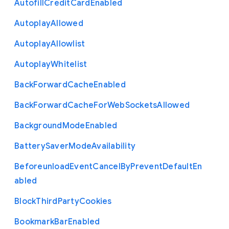
Autofill
Credit
Card
Enabled
Autoplay
Allowed
Autoplay
Allowlist
Autoplay
Whitelist
Back
Forward
Cache
Enabled
Back
Forward
Cache
For
Web
Sockets
Allowed
Background
Mode
Enabled
Battery
Saver
Mode
Availability
Beforeunload
Event
Cancel
By
Prevent
Default
En
abled
Block
Third
Party
Cookies
Bookmark
Bar
Enabled