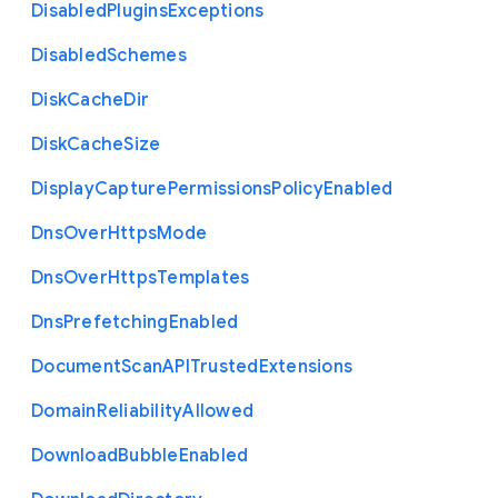
Disabled
Plugins
Exceptions
Disabled
Schemes
Disk
Cache
Dir
Disk
Cache
Size
Display
Capture
Permissions
Policy
Enabled
Dns
Over
Https
Mode
Dns
Over
Https
Templates
Dns
Prefetching
Enabled
Document
Scan
A
P
I
Trusted
Extensions
Domain
Reliability
Allowed
Download
Bubble
Enabled