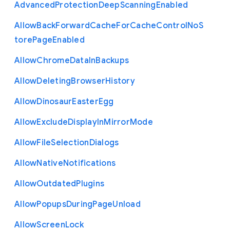
Advanced
Protection
Deep
Scanning
Enabled
Allow
Back
Forward
Cache
For
Cache
Control
No
S
tore
Page
Enabled
Allow
Chrome
Data
In
Backups
Allow
Deleting
Browser
History
Allow
Dinosaur
Easter
Egg
Allow
Exclude
Display
In
Mirror
Mode
Allow
File
Selection
Dialogs
Allow
Native
Notifications
Allow
Outdated
Plugins
Allow
Popups
During
Page
Unload
Allow
Screen
Lock