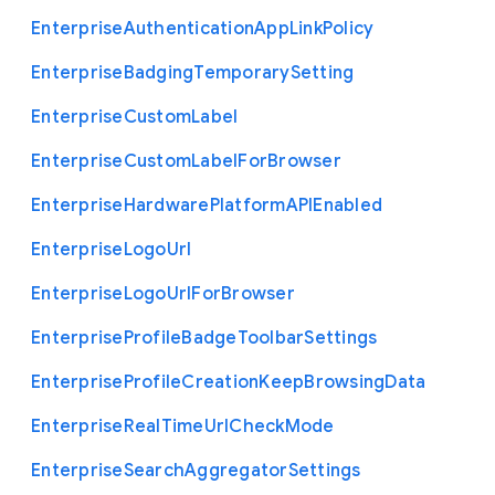
Enterprise
Authentication
App
Link
Policy
Enterprise
Badging
Temporary
Setting
Enterprise
Custom
Label
Enterprise
Custom
Label
For
Browser
Enterprise
Hardware
Platform
A
P
I
Enabled
Enterprise
Logo
Url
Enterprise
Logo
Url
For
Browser
Enterprise
Profile
Badge
Toolbar
Settings
Enterprise
Profile
Creation
Keep
Browsing
Data
Enterprise
Real
Time
Url
Check
Mode
Enterprise
Search
Aggregator
Settings