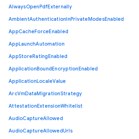
Always
Open
Pdf
Externally
Ambient
Authentication
In
Private
Modes
Enabled
App
Cache
Force
Enabled
App
Launch
Automation
App
Store
Rating
Enabled
Application
Bound
Encryption
Enabled
Application
Locale
Value
Arc
Vm
Data
Migration
Strategy
Attestation
Extension
Whitelist
Audio
Capture
Allowed
Audio
Capture
Allowed
Urls