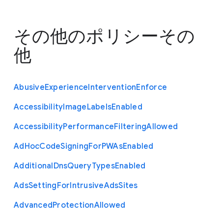
その他のポリシー
その
他
Abusive
Experience
Intervention
Enforce
Accessibility
Image
Labels
Enabled
Accessibility
Performance
Filtering
Allowed
Ad
Hoc
Code
Signing
For
P
W
As
Enabled
Additional
Dns
Query
Types
Enabled
Ads
Setting
For
Intrusive
Ads
Sites
Advanced
Protection
Allowed