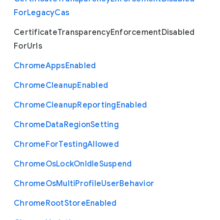
For
Legacy
Cas
Certificate
Transparency
Enforcement
Disabled
For
Urls
Chrome
Apps
Enabled
Chrome
Cleanup
Enabled
Chrome
Cleanup
Reporting
Enabled
Chrome
Data
Region
Setting
Chrome
For
Testing
Allowed
Chrome
Os
Lock
On
Idle
Suspend
Chrome
Os
Multi
Profile
User
Behavior
Chrome
Root
Store
Enabled