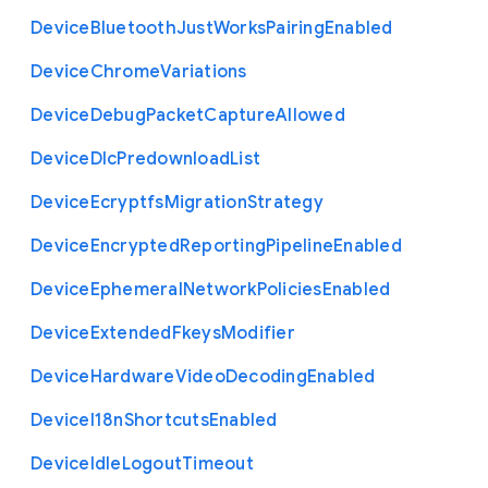
Device
Bluetooth
Just
Works
Pairing
Enabled
Device
Chrome
Variations
Device
Debug
Packet
Capture
Allowed
Device
Dlc
Predownload
List
Device
Ecryptfs
Migration
Strategy
Device
Encrypted
Reporting
Pipeline
Enabled
Device
Ephemeral
Network
Policies
Enabled
Device
Extended
Fkeys
Modifier
Device
Hardware
Video
Decoding
Enabled
Device
I18n
Shortcuts
Enabled
Device
Idle
Logout
Timeout