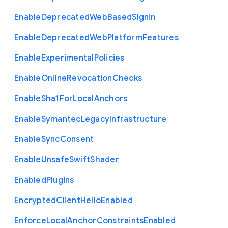
Enable
Deprecated
Web
Based
Signin
Enable
Deprecated
Web
Platform
Features
Enable
Experimental
Policies
Enable
Online
Revocation
Checks
Enable
Sha1
For
Local
Anchors
Enable
Symantec
Legacy
Infrastructure
Enable
Sync
Consent
Enable
Unsafe
Swift
Shader
Enabled
Plugins
Encrypted
Client
Hello
Enabled
Enforce
Local
Anchor
Constraints
Enabled