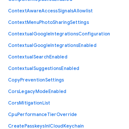
Context
Aware
Access
Signals
Allowlist
Context
Menu
Photo
Sharing
Settings
Contextual
Google
Integrations
Configuration
Contextual
Google
Integrations
Enabled
Contextual
Search
Enabled
Contextual
Suggestions
Enabled
Copy
Prevention
Settings
Cors
Legacy
Mode
Enabled
Cors
Mitigation
List
Cpu
Performance
Tier
Override
Create
Passkeys
In
I
Cloud
Keychain