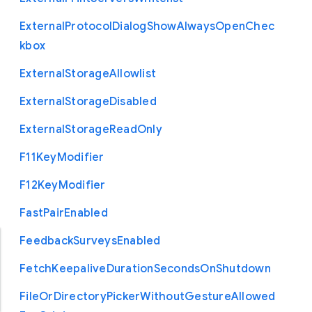
External
Protocol
Dialog
Show
Always
Open
Chec
kbox
External
Storage
Allowlist
External
Storage
Disabled
External
Storage
Read
Only
F11
Key
Modifier
F12
Key
Modifier
Fast
Pair
Enabled
Feedback
Surveys
Enabled
Fetch
Keepalive
Duration
Seconds
On
Shutdown
File
Or
Directory
Picker
Without
Gesture
Allowed