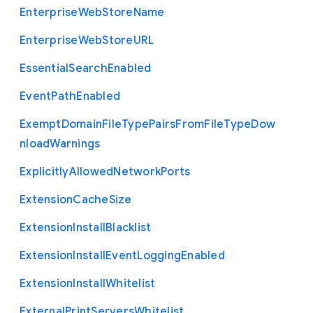
Enterprise
Web
Store
Name
Enterprise
Web
Store
U
R
L
Essential
Search
Enabled
Event
Path
Enabled
Exempt
Domain
File
Type
Pairs
From
File
Type
Dow
nload
Warnings
Explicitly
Allowed
Network
Ports
Extension
Cache
Size
Extension
Install
Blacklist
Extension
Install
Event
Logging
Enabled
Extension
Install
Whitelist
External
Print
Servers
Whitelist