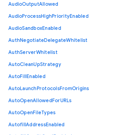
Audio
Output
Allowed
Audio
Process
High
Priority
Enabled
Audio
Sandbox
Enabled
Auth
Negotiate
Delegate
Whitelist
Auth
Server
Whitelist
Auto
Clean
Up
Strategy
Auto
Fill
Enabled
Auto
Launch
Protocols
From
Origins
Auto
Open
Allowed
For
U
R
Ls
Auto
Open
File
Types
Autofill
Address
Enabled