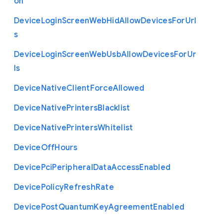
on
Device
Login
Screen
Web
Hid
Allow
Devices
For
Url
s
Device
Login
Screen
Web
Usb
Allow
Devices
For
Ur
ls
Device
Native
Client
Force
Allowed
Device
Native
Printers
Blacklist
Device
Native
Printers
Whitelist
Device
Off
Hours
Device
Pci
Peripheral
Data
Access
Enabled
Device
Policy
Refresh
Rate
Device
Post
Quantum
Key
Agreement
Enabled