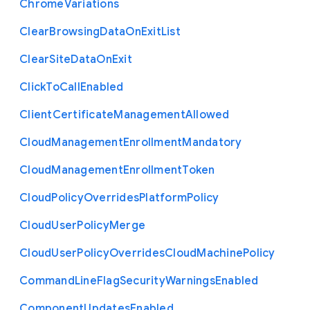
Chrome
Variations
Clear
Browsing
Data
On
Exit
List
Clear
Site
Data
On
Exit
Click
To
Call
Enabled
Client
Certificate
Management
Allowed
Cloud
Management
Enrollment
Mandatory
Cloud
Management
Enrollment
Token
Cloud
Policy
Overrides
Platform
Policy
Cloud
User
Policy
Merge
Cloud
User
Policy
Overrides
Cloud
Machine
Policy
Command
Line
Flag
Security
Warnings
Enabled
Component
Updates
Enabled