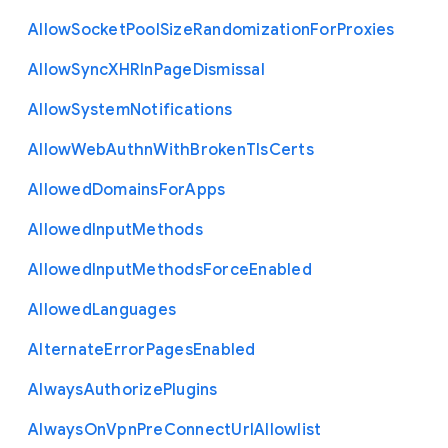
Allow
Socket
Pool
Size
Randomization
For
Proxies
Allow
Sync
X
H
R
In
Page
Dismissal
Allow
System
Notifications
Allow
Web
Authn
With
Broken
Tls
Certs
Allowed
Domains
For
Apps
Allowed
Input
Methods
Allowed
Input
Methods
Force
Enabled
Allowed
Languages
Alternate
Error
Pages
Enabled
Always
Authorize
Plugins
Always
On
Vpn
Pre
Connect
Url
Allowlist