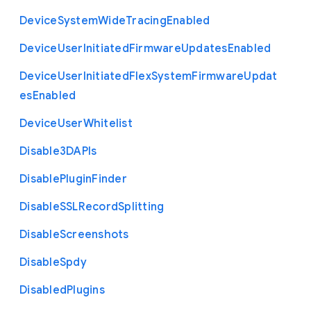
Device
System
Wide
Tracing
Enabled
Device
User
Initiated
Firmware
Updates
Enabled
Device
User
Initiated
Flex
System
Firmware
Updat
es
Enabled
Device
User
Whitelist
Disable3
D
A
P
Is
Disable
Plugin
Finder
Disable
S
S
L
Record
Splitting
Disable
Screenshots
Disable
Spdy
Disabled
Plugins