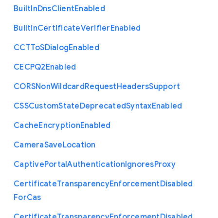
Built
In
Dns
Client
Enabled
Builtin
Certificate
Verifier
Enabled
C
C
T
To
S
Dialog
Enabled
C
E
C
P
Q2
Enabled
C
O
R
S
Non
Wildcard
Request
Headers
Support
C
S
S
Custom
State
Deprecated
Syntax
Enabled
Cache
Encryption
Enabled
Camera
Save
Location
Captive
Portal
Authentication
Ignores
Proxy
Certificate
Transparency
Enforcement
Disabled
For
Cas
Certificate
Transparency
Enforcement
Disabled