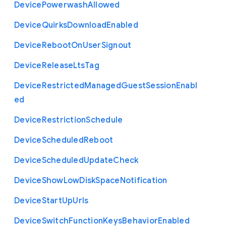
Device
Powerwash
Allowed
Device
Quirks
Download
Enabled
Device
Reboot
On
User
Signout
Device
Release
Lts
Tag
Device
Restricted
Managed
Guest
Session
Enabl
ed
Device
Restriction
Schedule
Device
Scheduled
Reboot
Device
Scheduled
Update
Check
Device
Show
Low
Disk
Space
Notification
Device
Start
Up
Urls
Device
Switch
Function
Keys
Behavior
Enabled