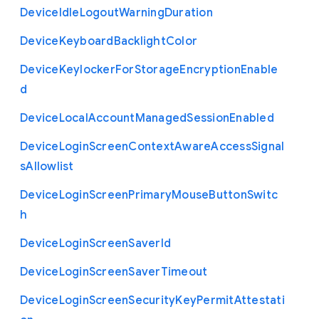
Device
Idle
Logout
Warning
Duration
Device
Keyboard
Backlight
Color
Device
Keylocker
For
Storage
Encryption
Enable
d
Device
Local
Account
Managed
Session
Enabled
Device
Login
Screen
Context
Aware
Access
Signal
s
Allowlist
Device
Login
Screen
Primary
Mouse
Button
Switc
h
Device
Login
Screen
Saver
Id
Device
Login
Screen
Saver
Timeout
Device
Login
Screen
Security
Key
Permit
Attestati