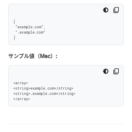
[

 "example.com",

 ".example.com"

]
サンプル値（Mac）:
<array>

<string>example.com</string>

<string>.example.com</string>

</array>