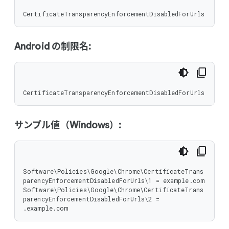
CertificateTransparencyEnforcementDisabledForUrls
Android の制限名:
CertificateTransparencyEnforcementDisabledForUrls
サンプル値（Windows）:
Software\Policies\Google\Chrome\CertificateTrans
parencyEnforcementDisabledForUrls\1 = example.com

Software\Policies\Google\Chrome\CertificateTrans
parencyEnforcementDisabledForUrls\2 = 
.example.com