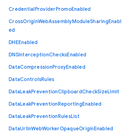
Credential
Provider
Promo
Enabled
Cross
Origin
Web
Assembly
Module
Sharing
Enabl
ed
D
H
E
Enabled
D
N
S
Interception
Checks
Enabled
Data
Compression
Proxy
Enabled
Data
Controls
Rules
Data
Leak
Prevention
Clipboard
Check
Size
Limit
Data
Leak
Prevention
Reporting
Enabled
Data
Leak
Prevention
Rules
List
Data
Url
In
Web
Worker
Opaque
Origin
Enabled