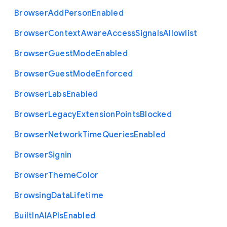
Browser
Add
Person
Enabled
Browser
Context
Aware
Access
Signals
Allowlist
Browser
Guest
Mode
Enabled
Browser
Guest
Mode
Enforced
Browser
Labs
Enabled
Browser
Legacy
Extension
Points
Blocked
Browser
Network
Time
Queries
Enabled
Browser
Signin
Browser
Theme
Color
Browsing
Data
Lifetime
Built
In
A
I
A
P
Is
Enabled