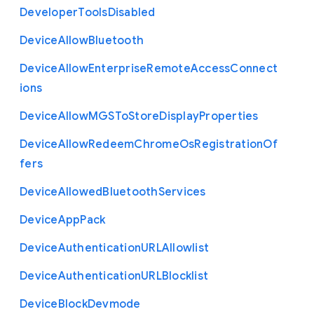
Developer
Tools
Disabled
Device
Allow
Bluetooth
Device
Allow
Enterprise
Remote
Access
Connect
ions
Device
Allow
M
G
S
To
Store
Display
Properties
Device
Allow
Redeem
Chrome
Os
Registration
Of
fers
Device
Allowed
Bluetooth
Services
Device
App
Pack
Device
Authentication
U
R
L
Allowlist
Device
Authentication
U
R
L
Blocklist
Device
Block
Devmode