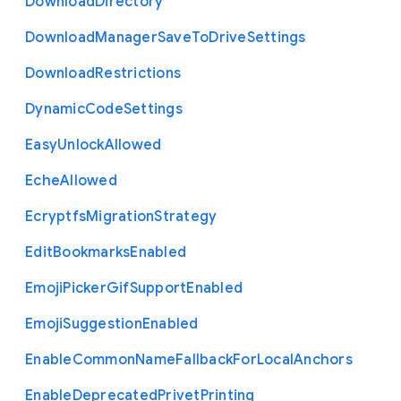
Download
Directory
Download
Manager
Save
To
Drive
Settings
Download
Restrictions
Dynamic
Code
Settings
Easy
Unlock
Allowed
Eche
Allowed
Ecryptfs
Migration
Strategy
Edit
Bookmarks
Enabled
Emoji
Picker
Gif
Support
Enabled
Emoji
Suggestion
Enabled
Enable
Common
Name
Fallback
For
Local
Anchors
Enable
Deprecated
Privet
Printing