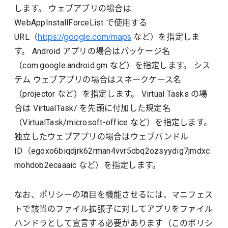
します。 ウェブアプリの場合は
WebAppInstallForceList で使用する
URL（
https://google.com/maps
など）を指定しま
す。 Android アプリの場合はパッケージ名
（com.google.android.gm など）を指定します。 シス
テム ウェブアプリの場合はスネークケース名
（projector など）を指定します。 Virtual Tasks の場
合は VirtualTask/ を先頭に付加した規定名
（VirtualTask/microsoft-office など）を指定します。
独立したウェブアプリの場合はウェブバンドル
ID（egoxo6biqdjrk62rman4vvr5cbq2ozsyydig7jmdxc
mohdob2ecaaaic など）を指定します。
なお、ポリシーの項目を機能させるには、マニフェス
トで該当のファイル拡張子に対してアプリをファイル
ハンドラとして宣言する必要があります（このポリシ