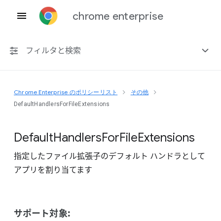
chrome enterprise
フィルタと検索
Chrome Enterprise のポリシーリスト
その他
プラットフォーム共通
DefaultHandlersForFileExtensions
Chrome 151
Default
Handlers
For
File
Extensions
指定したファイル拡張子のデフォルト ハンドラとして
アプリを割り当てます
非推奨ポリシーを含める
サポート対象: