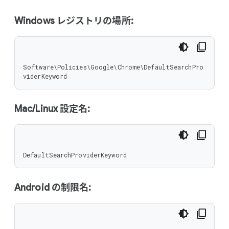
Windows レジストリの場所:
Software\Policies\Google\Chrome\DefaultSearchPro
viderKeyword
Mac/Linux 設定名:
DefaultSearchProviderKeyword
Android の制限名: