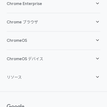
Chrome Enterprise
セキュリティ
Chrome ブラウザ
クラウド ワーカーを支援
概要
ChromeOS
スマートな投資
ダウンロード
概要
ChromeOS デバイス
お問い合わせ
セキュリティ
セキュリティ
概要
リソース
ハイブリッドな勤務形態をサポート
管理
ChromeOS Flex
デバイス
パートナーになる
推奨
エンタープライズ サポート プラン
コンタクト センター
購入方法