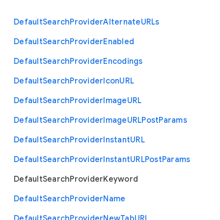
Default
Search
Provider
Alternate
U
R
Ls
Default
Search
Provider
Enabled
Default
Search
Provider
Encodings
Default
Search
Provider
Icon
U
R
L
Default
Search
Provider
Image
U
R
L
Default
Search
Provider
Image
U
R
L
Post
Params
Default
Search
Provider
Instant
U
R
L
Default
Search
Provider
Instant
U
R
L
Post
Params
Default
Search
Provider
Keyword
Default
Search
Provider
Name
Default
Search
Provider
New
Tab
U
R
L