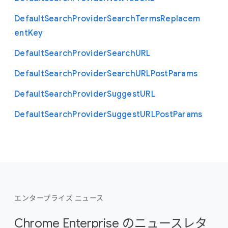
Default
Search
Provider
Search
Terms
Replacem
ent
Key
Default
Search
Provider
Search
U
R
L
Default
Search
Provider
Search
U
R
L
Post
Params
Default
Search
Provider
Suggest
U
R
L
Default
Search
Provider
Suggest
U
R
L
Post
Params
エンタープライズ ニュース
Chrome Enterprise のニュースレタ