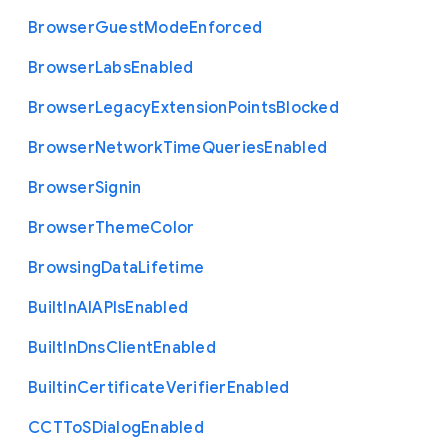
Browser
Guest
Mode
Enforced
Browser
Labs
Enabled
Browser
Legacy
Extension
Points
Blocked
Browser
Network
Time
Queries
Enabled
Browser
Signin
Browser
Theme
Color
Browsing
Data
Lifetime
Built
In
A
I
A
P
Is
Enabled
Built
In
Dns
Client
Enabled
Builtin
Certificate
Verifier
Enabled
C
C
T
To
S
Dialog
Enabled