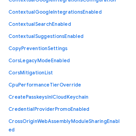
Contextual
Google
Integrations
Configuration
Contextual
Google
Integrations
Enabled
Contextual
Search
Enabled
Contextual
Suggestions
Enabled
Copy
Prevention
Settings
Cors
Legacy
Mode
Enabled
Cors
Mitigation
List
Cpu
Performance
Tier
Override
Create
Passkeys
In
I
Cloud
Keychain
Credential
Provider
Promo
Enabled
Cross
Origin
Web
Assembly
Module
Sharing
Enabl
ed