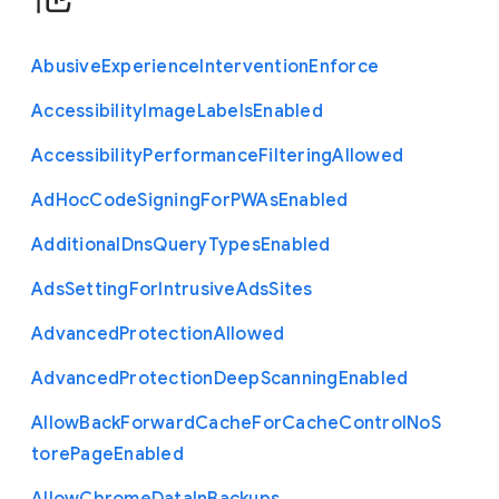
Abusive
Experience
Intervention
Enforce
Accessibility
Image
Labels
Enabled
Accessibility
Performance
Filtering
Allowed
Ad
Hoc
Code
Signing
For
P
W
As
Enabled
Additional
Dns
Query
Types
Enabled
Ads
Setting
For
Intrusive
Ads
Sites
Advanced
Protection
Allowed
Advanced
Protection
Deep
Scanning
Enabled
Allow
Back
Forward
Cache
For
Cache
Control
No
S
tore
Page
Enabled