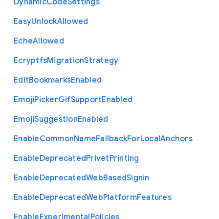
Dynamic
Code
Settings
Easy
Unlock
Allowed
Eche
Allowed
Ecryptfs
Migration
Strategy
Edit
Bookmarks
Enabled
Emoji
Picker
Gif
Support
Enabled
Emoji
Suggestion
Enabled
Enable
Common
Name
Fallback
For
Local
Anchors
Enable
Deprecated
Privet
Printing
Enable
Deprecated
Web
Based
Signin
Enable
Deprecated
Web
Platform
Features
Enable
Experimental
Policies