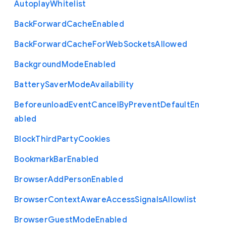
Autoplay
Whitelist
Back
Forward
Cache
Enabled
Back
Forward
Cache
For
Web
Sockets
Allowed
Background
Mode
Enabled
Battery
Saver
Mode
Availability
Beforeunload
Event
Cancel
By
Prevent
Default
En
abled
Block
Third
Party
Cookies
Bookmark
Bar
Enabled
Browser
Add
Person
Enabled
Browser
Context
Aware
Access
Signals
Allowlist
Browser
Guest
Mode
Enabled