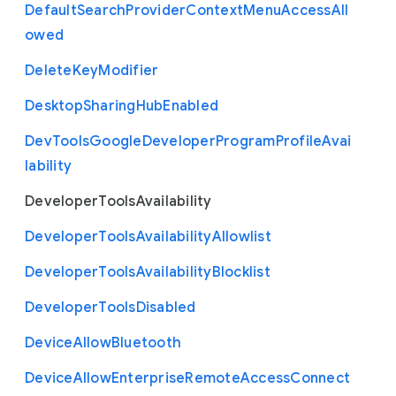
Default
Search
Provider
Context
Menu
Access
All
owed
Delete
Key
Modifier
Desktop
Sharing
Hub
Enabled
Dev
Tools
Google
Developer
Program
Profile
Avai
lability
Developer
Tools
Availability
Developer
Tools
Availability
Allowlist
Developer
Tools
Availability
Blocklist
Developer
Tools
Disabled
Device
Allow
Bluetooth
Device
Allow
Enterprise
Remote
Access
Connect