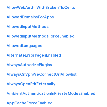
Allow
Web
Authn
With
Broken
Tls
Certs
Allowed
Domains
For
Apps
Allowed
Input
Methods
Allowed
Input
Methods
Force
Enabled
Allowed
Languages
Alternate
Error
Pages
Enabled
Always
Authorize
Plugins
Always
On
Vpn
Pre
Connect
Url
Allowlist
Always
Open
Pdf
Externally
Ambient
Authentication
In
Private
Modes
Enabled
App
Cache
Force
Enabled