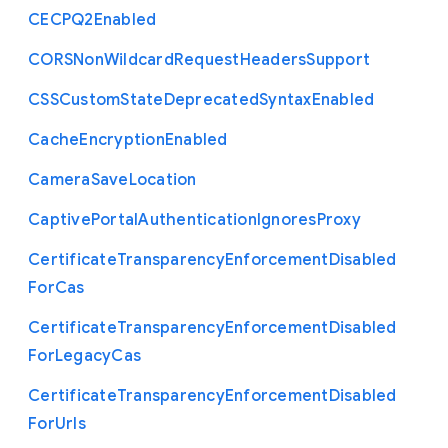
C
E
C
P
Q2
Enabled
C
O
R
S
Non
Wildcard
Request
Headers
Support
C
S
S
Custom
State
Deprecated
Syntax
Enabled
Cache
Encryption
Enabled
Camera
Save
Location
Captive
Portal
Authentication
Ignores
Proxy
Certificate
Transparency
Enforcement
Disabled
For
Cas
Certificate
Transparency
Enforcement
Disabled
For
Legacy
Cas
Certificate
Transparency
Enforcement
Disabled
For
Urls