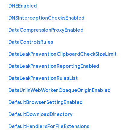
D
H
E
Enabled
D
N
S
Interception
Checks
Enabled
Data
Compression
Proxy
Enabled
Data
Controls
Rules
Data
Leak
Prevention
Clipboard
Check
Size
Limit
Data
Leak
Prevention
Reporting
Enabled
Data
Leak
Prevention
Rules
List
Data
Url
In
Web
Worker
Opaque
Origin
Enabled
Default
Browser
Setting
Enabled
Default
Download
Directory
Default
Handlers
For
File
Extensions