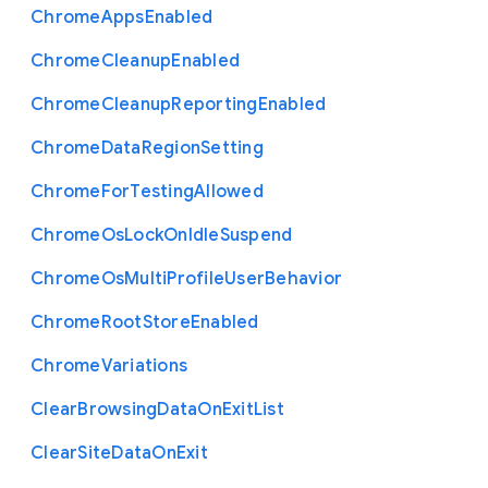
Chrome
Apps
Enabled
Chrome
Cleanup
Enabled
Chrome
Cleanup
Reporting
Enabled
Chrome
Data
Region
Setting
Chrome
For
Testing
Allowed
Chrome
Os
Lock
On
Idle
Suspend
Chrome
Os
Multi
Profile
User
Behavior
Chrome
Root
Store
Enabled
Chrome
Variations
Clear
Browsing
Data
On
Exit
List
Clear
Site
Data
On
Exit