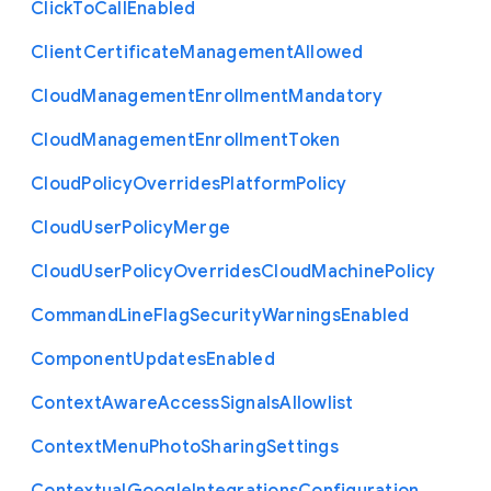
Click
To
Call
Enabled
Client
Certificate
Management
Allowed
Cloud
Management
Enrollment
Mandatory
Cloud
Management
Enrollment
Token
Cloud
Policy
Overrides
Platform
Policy
Cloud
User
Policy
Merge
Cloud
User
Policy
Overrides
Cloud
Machine
Policy
Command
Line
Flag
Security
Warnings
Enabled
Component
Updates
Enabled
Context
Aware
Access
Signals
Allowlist
Context
Menu
Photo
Sharing
Settings