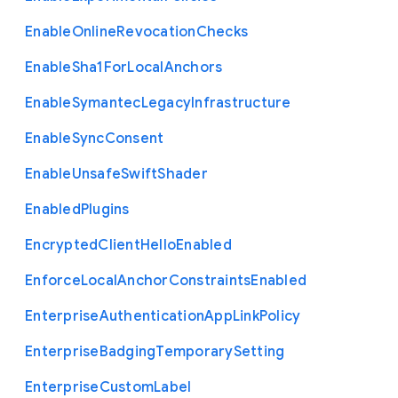
Enable
Online
Revocation
Checks
Enable
Sha1
For
Local
Anchors
Enable
Symantec
Legacy
Infrastructure
Enable
Sync
Consent
Enable
Unsafe
Swift
Shader
Enabled
Plugins
Encrypted
Client
Hello
Enabled
Enforce
Local
Anchor
Constraints
Enabled
Enterprise
Authentication
App
Link
Policy
Enterprise
Badging
Temporary
Setting
Enterprise
Custom
Label