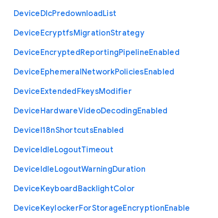
Device
Dlc
Predownload
List
Device
Ecryptfs
Migration
Strategy
Device
Encrypted
Reporting
Pipeline
Enabled
Device
Ephemeral
Network
Policies
Enabled
Device
Extended
Fkeys
Modifier
Device
Hardware
Video
Decoding
Enabled
Device
I18n
Shortcuts
Enabled
Device
Idle
Logout
Timeout
Device
Idle
Logout
Warning
Duration
Device
Keyboard
Backlight
Color
Device
Keylocker
For
Storage
Encryption
Enable