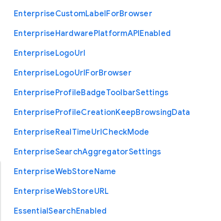
Enterprise
Custom
Label
For
Browser
Enterprise
Hardware
Platform
A
P
I
Enabled
Enterprise
Logo
Url
Enterprise
Logo
Url
For
Browser
Enterprise
Profile
Badge
Toolbar
Settings
Enterprise
Profile
Creation
Keep
Browsing
Data
Enterprise
Real
Time
Url
Check
Mode
Enterprise
Search
Aggregator
Settings
Enterprise
Web
Store
Name
Enterprise
Web
Store
U
R
L
Essential
Search
Enabled