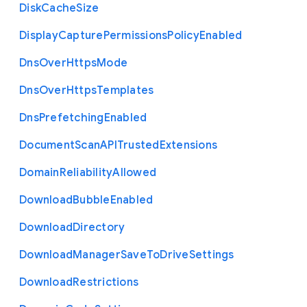
Disk
Cache
Size
Display
Capture
Permissions
Policy
Enabled
Dns
Over
Https
Mode
Dns
Over
Https
Templates
Dns
Prefetching
Enabled
Document
Scan
A
P
I
Trusted
Extensions
Domain
Reliability
Allowed
Download
Bubble
Enabled
Download
Directory
Download
Manager
Save
To
Drive
Settings
Download
Restrictions