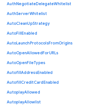
Auth
Negotiate
Delegate
Whitelist
Auth
Server
Whitelist
Auto
Clean
Up
Strategy
Auto
Fill
Enabled
Auto
Launch
Protocols
From
Origins
Auto
Open
Allowed
For
U
R
Ls
Auto
Open
File
Types
Autofill
Address
Enabled
Autofill
Credit
Card
Enabled
Autoplay
Allowed
Autoplay
Allowlist