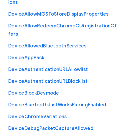
ions
Device
Allow
M
G
S
To
Store
Display
Properties
Device
Allow
Redeem
Chrome
Os
Registration
Of
fers
Device
Allowed
Bluetooth
Services
Device
App
Pack
Device
Authentication
U
R
L
Allowlist
Device
Authentication
U
R
L
Blocklist
Device
Block
Devmode
Device
Bluetooth
Just
Works
Pairing
Enabled
Device
Chrome
Variations
Device
Debug
Packet
Capture
Allowed