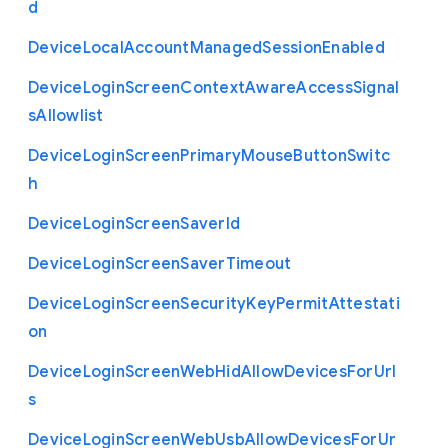
d
Device
Local
Account
Managed
Session
Enabled
Device
Login
Screen
Context
Aware
Access
Signal
s
Allowlist
Device
Login
Screen
Primary
Mouse
Button
Switc
h
Device
Login
Screen
Saver
Id
Device
Login
Screen
Saver
Timeout
Device
Login
Screen
Security
Key
Permit
Attestati
on
Device
Login
Screen
Web
Hid
Allow
Devices
For
Url
s
Device
Login
Screen
Web
Usb
Allow
Devices
For
Ur