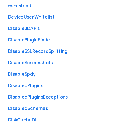
es
Enabled
Device
User
Whitelist
Disable3
D
A
P
Is
Disable
Plugin
Finder
Disable
S
S
L
Record
Splitting
Disable
Screenshots
Disable
Spdy
Disabled
Plugins
Disabled
Plugins
Exceptions
Disabled
Schemes
Disk
Cache
Dir