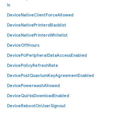
ls
Device
Native
Client
Force
Allowed
Device
Native
Printers
Blacklist
Device
Native
Printers
Whitelist
Device
Off
Hours
Device
Pci
Peripheral
Data
Access
Enabled
Device
Policy
Refresh
Rate
Device
Post
Quantum
Key
Agreement
Enabled
Device
Powerwash
Allowed
Device
Quirks
Download
Enabled
Device
Reboot
On
User
Signout