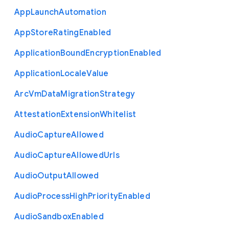
App
Launch
Automation
App
Store
Rating
Enabled
Application
Bound
Encryption
Enabled
Application
Locale
Value
Arc
Vm
Data
Migration
Strategy
Attestation
Extension
Whitelist
Audio
Capture
Allowed
Audio
Capture
Allowed
Urls
Audio
Output
Allowed
Audio
Process
High
Priority
Enabled
Audio
Sandbox
Enabled