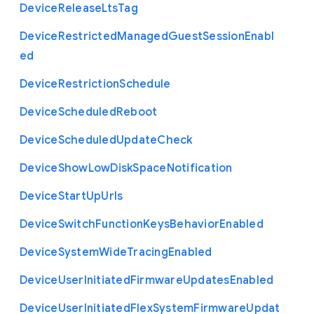
Device
Release
Lts
Tag
Device
Restricted
Managed
Guest
Session
Enabl
ed
Device
Restriction
Schedule
Device
Scheduled
Reboot
Device
Scheduled
Update
Check
Device
Show
Low
Disk
Space
Notification
Device
Start
Up
Urls
Device
Switch
Function
Keys
Behavior
Enabled
Device
System
Wide
Tracing
Enabled
Device
User
Initiated
Firmware
Updates
Enabled
Device
User
Initiated
Flex
System
Firmware
Updat