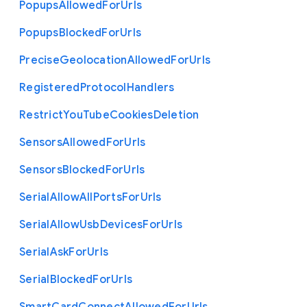
Popups
Allowed
For
Urls
Popups
Blocked
For
Urls
Precise
Geolocation
Allowed
For
Urls
Registered
Protocol
Handlers
Restrict
You
Tube
Cookies
Deletion
Sensors
Allowed
For
Urls
Sensors
Blocked
For
Urls
Serial
Allow
All
Ports
For
Urls
Serial
Allow
Usb
Devices
For
Urls
Serial
Ask
For
Urls
Serial
Blocked
For
Urls