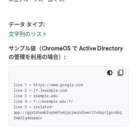
データ タイプ:
文字列のリスト
サンプル値（ChromeOS で Active Directory
の管理を利用の場合）:
line 1 = https://www.google.com

line 2 = [*.]example.com

line 3 = example.edu

line 4 = *://example.edu:*/

line 5 = isolated-
app://ggx2sheak3vpmm7vmjqnjwuzx3xwot3vdayrlgnvbkq
2mp5lg4daaaic