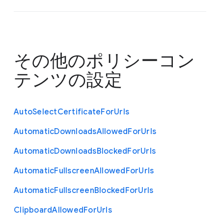
その他のポリシー
コン
テンツの設定
Auto
Select
Certificate
For
Urls
Automatic
Downloads
Allowed
For
Urls
Automatic
Downloads
Blocked
For
Urls
Automatic
Fullscreen
Allowed
For
Urls
Automatic
Fullscreen
Blocked
For
Urls
Clipboard
Allowed
For
Urls