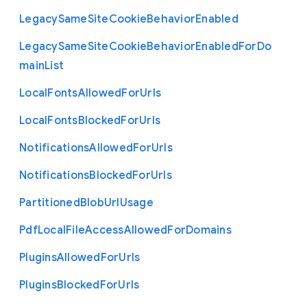
Legacy
Same
Site
Cookie
Behavior
Enabled
Legacy
Same
Site
Cookie
Behavior
Enabled
For
Do
main
List
Local
Fonts
Allowed
For
Urls
Local
Fonts
Blocked
For
Urls
Notifications
Allowed
For
Urls
Notifications
Blocked
For
Urls
Partitioned
Blob
Url
Usage
Pdf
Local
File
Access
Allowed
For
Domains
Plugins
Allowed
For
Urls
Plugins
Blocked
For
Urls