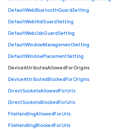
Default
Web
Bluetooth
Guard
Setting
Default
Web
Hid
Guard
Setting
Default
Web
Usb
Guard
Setting
Default
Window
Management
Setting
Default
Window
Placement
Setting
Device
Attributes
Allowed
For
Origins
Device
Attributes
Blocked
For
Origins
Direct
Sockets
Allowed
For
Urls
Direct
Sockets
Blocked
For
Urls
File
Handling
Allowed
For
Urls
File
Handling
Blocked
For
Urls