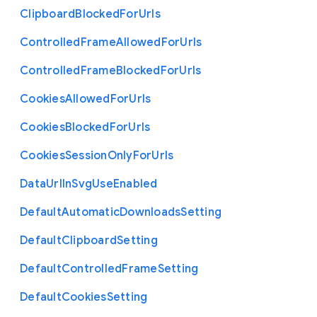
Clipboard
Blocked
For
Urls
Controlled
Frame
Allowed
For
Urls
Controlled
Frame
Blocked
For
Urls
Cookies
Allowed
For
Urls
Cookies
Blocked
For
Urls
Cookies
Session
Only
For
Urls
Data
Url
In
Svg
Use
Enabled
Default
Automatic
Downloads
Setting
Default
Clipboard
Setting
Default
Controlled
Frame
Setting
Default
Cookies
Setting