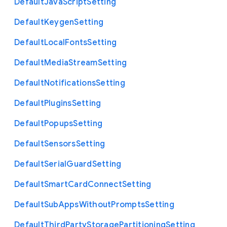
Default
Java
Script
Setting
Default
Keygen
Setting
Default
Local
Fonts
Setting
Default
Media
Stream
Setting
Default
Notifications
Setting
Default
Plugins
Setting
Default
Popups
Setting
Default
Sensors
Setting
Default
Serial
Guard
Setting
Default
Smart
Card
Connect
Setting
Default
Sub
Apps
Without
Prompts
Setting
Default
Third
Party
Storage
Partitioning
Setting