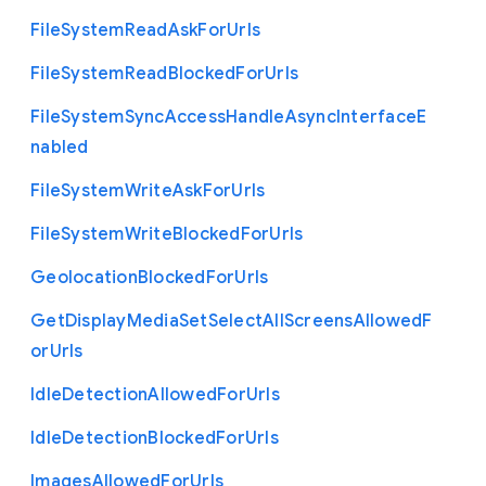
File
System
Read
Ask
For
Urls
File
System
Read
Blocked
For
Urls
File
System
Sync
Access
Handle
Async
Interface
E
nabled
File
System
Write
Ask
For
Urls
File
System
Write
Blocked
For
Urls
Geolocation
Blocked
For
Urls
Get
Display
Media
Set
Select
All
Screens
Allowed
F
or
Urls
Idle
Detection
Allowed
For
Urls
Idle
Detection
Blocked
For
Urls
Images
Allowed
For
Urls