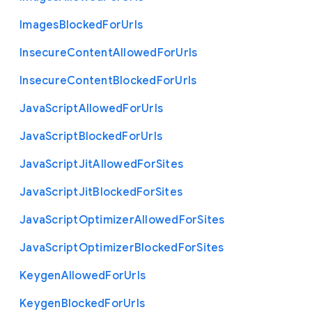
Images
Blocked
For
Urls
Insecure
Content
Allowed
For
Urls
Insecure
Content
Blocked
For
Urls
Java
Script
Allowed
For
Urls
Java
Script
Blocked
For
Urls
Java
Script
Jit
Allowed
For
Sites
Java
Script
Jit
Blocked
For
Sites
Java
Script
Optimizer
Allowed
For
Sites
Java
Script
Optimizer
Blocked
For
Sites
Keygen
Allowed
For
Urls
Keygen
Blocked
For
Urls