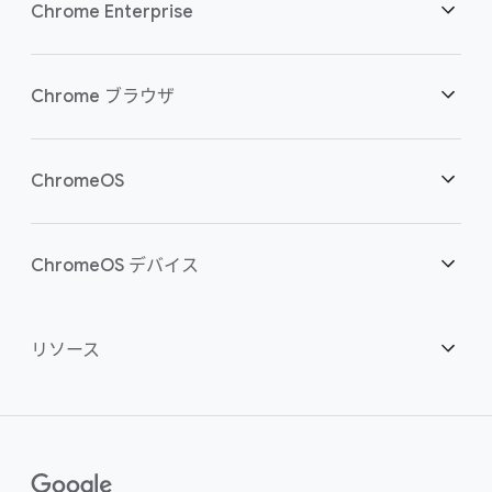
Chrome Enterprise
セキュリティ
Chrome ブラウザ
クラウド ワーカーを支援
概要
ChromeOS
スマートな投資
ダウンロード
概要
ChromeOS デバイス
お問い合わせ
セキュリティ
セキュリティ
概要
リソース
ハイブリッドな勤務形態をサポート
管理
ChromeOS Flex
デバイス
パートナーになる
推奨
エンタープライズ サポート プラン
コンタクト センター
購入方法