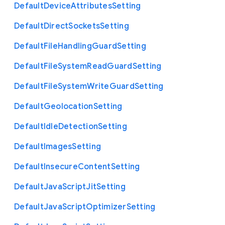
Default
Device
Attributes
Setting
Default
Direct
Sockets
Setting
Default
File
Handling
Guard
Setting
Default
File
System
Read
Guard
Setting
Default
File
System
Write
Guard
Setting
Default
Geolocation
Setting
Default
Idle
Detection
Setting
Default
Images
Setting
Default
Insecure
Content
Setting
Default
Java
Script
Jit
Setting
Default
Java
Script
Optimizer
Setting