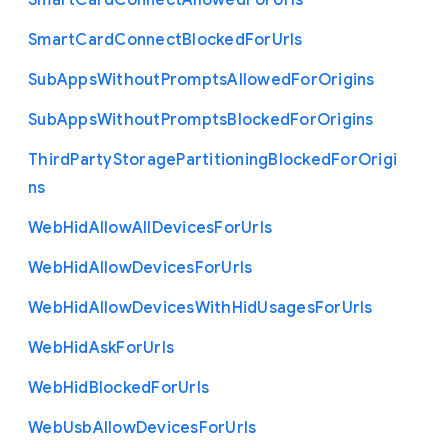
Smart
Card
Connect
Allowed
For
Urls
Smart
Card
Connect
Blocked
For
Urls
Sub
Apps
Without
Prompts
Allowed
For
Origins
Sub
Apps
Without
Prompts
Blocked
For
Origins
Third
Party
Storage
Partitioning
Blocked
For
Origi
ns
Web
Hid
Allow
All
Devices
For
Urls
Web
Hid
Allow
Devices
For
Urls
Web
Hid
Allow
Devices
With
Hid
Usages
For
Urls
Web
Hid
Ask
For
Urls
Web
Hid
Blocked
For
Urls
Web
Usb
Allow
Devices
For
Urls