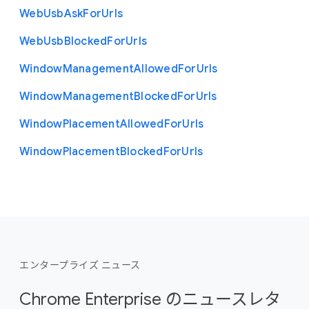
Web
Usb
Ask
For
Urls
Web
Usb
Blocked
For
Urls
Window
Management
Allowed
For
Urls
Window
Management
Blocked
For
Urls
Window
Placement
Allowed
For
Urls
Window
Placement
Blocked
For
Urls
エンタープライズ ニュース
Chrome Enterprise のニュースレタ