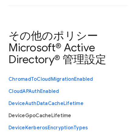
その他のポリシー
Microsoft® Active
Directory® 管理設定
Chromad
To
Cloud
Migration
Enabled
Cloud
A
P
Auth
Enabled
Device
Auth
Data
Cache
Lifetime
Device
Gpo
Cache
Lifetime
Device
Kerberos
Encryption
Types