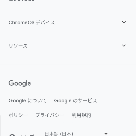
スマートな投資
ダウンロード
概要
ChromeOS デバイス
お問い合わせ
セキュリティ
セキュリティ
概要
リソース
ハイブリッドな勤務形態をサポート
管理
ChromeOS Flex
デバイス
パートナーになる
推奨
エンタープライズ サポート プラン
コンタクト センター
購入方法
ガイド
()
Chrome Enterprise Upgrade
Google について
Google のサービス
事例のご紹介
ポリシー
プライバシー
利用規約
サステナビリティ
アクティビティ