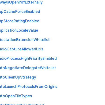
lways
Open
Pdf
Externally
pp
Cache
Force
Enabled
pp
Store
Rating
Enabled
plication
Locale
Value
testation
Extension
Whitelist
udio
Capture
Allowed
Urls
udio
Process
High
Priority
Enabled
uth
Negotiate
Delegate
Whitelist
uto
Clean
Up
Strategy
uto
Launch
Protocols
From
Origins
uto
Open
File
Types