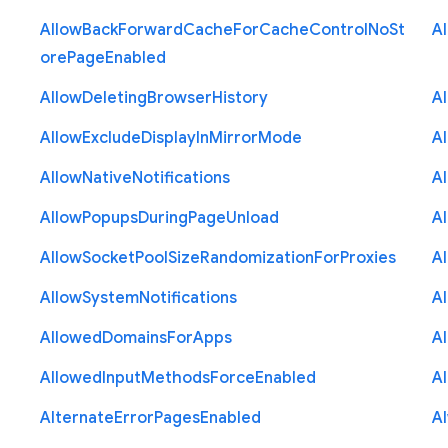
Allow
Back
Forward
Cache
For
Cache
Control
No
St
A
ore
Page
Enabled
Allow
Deleting
Browser
History
A
Allow
Exclude
Display
In
Mirror
Mode
A
Allow
Native
Notifications
A
Allow
Popups
During
Page
Unload
A
Allow
Socket
Pool
Size
Randomization
For
Proxies
A
Allow
System
Notifications
A
Allowed
Domains
For
Apps
A
Allowed
Input
Methods
Force
Enabled
A
Alternate
Error
Pages
Enabled
A