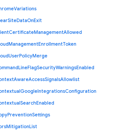
hrome
Variations
lear
Site
Data
On
Exit
ient
Certificate
Management
Allowed
loud
Management
Enrollment
Token
loud
User
Policy
Merge
ommand
Line
Flag
Security
Warnings
Enabled
ontext
Aware
Access
Signals
Allowlist
ontextual
Google
Integrations
Configuration
ontextual
Search
Enabled
opy
Prevention
Settings
ors
Mitigation
List