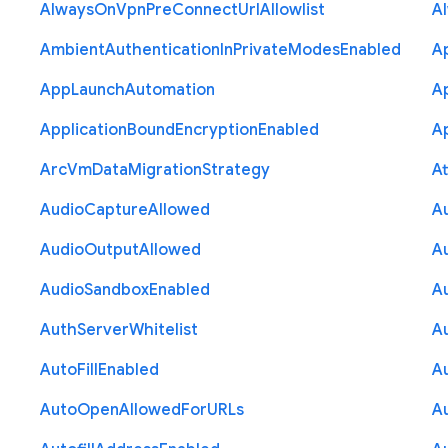
Always
On
Vpn
Pre
Connect
Url
Allowlist
A
Ambient
Authentication
In
Private
Modes
Enabled
A
App
Launch
Automation
A
Application
Bound
Encryption
Enabled
Ap
Arc
Vm
Data
Migration
Strategy
At
Audio
Capture
Allowed
A
Audio
Output
Allowed
A
Audio
Sandbox
Enabled
A
Auth
Server
Whitelist
A
Auto
Fill
Enabled
A
Auto
Open
Allowed
For
U
R
Ls
A