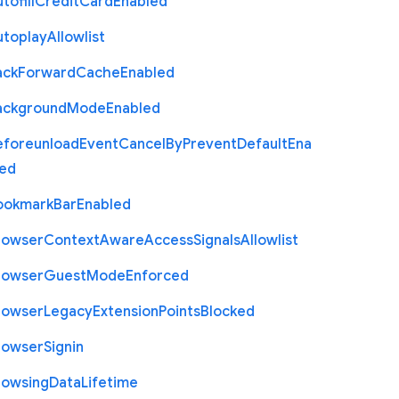
tofill
Credit
Card
Enabled
utoplay
Allowlist
ack
Forward
Cache
Enabled
ackground
Mode
Enabled
eforeunload
Event
Cancel
By
Prevent
Default
Ena
led
ookmark
Bar
Enabled
rowser
Context
Aware
Access
Signals
Allowlist
rowser
Guest
Mode
Enforced
rowser
Legacy
Extension
Points
Blocked
rowser
Signin
rowsing
Data
Lifetime