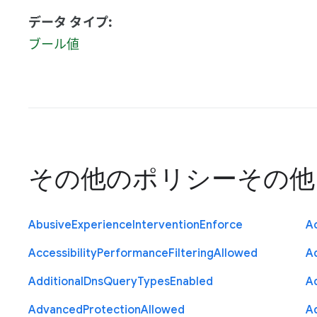
データ タイプ:
ブール値
その他のポリシー
その他
Abusive
Experience
Intervention
Enforce
Ac
Accessibility
Performance
Filtering
Allowed
A
Additional
Dns
Query
Types
Enabled
A
Advanced
Protection
Allowed
A