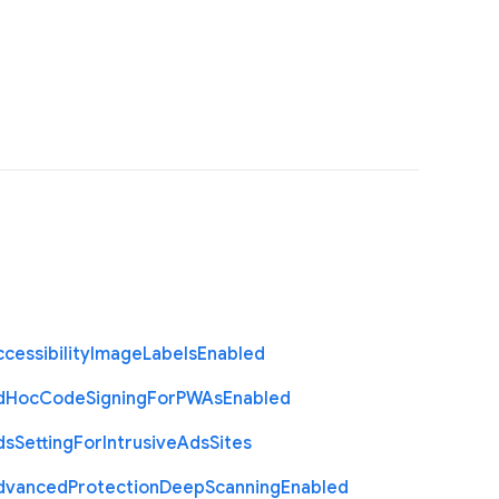
cessibility
Image
Labels
Enabled
d
Hoc
Code
Signing
For
P
W
As
Enabled
ds
Setting
For
Intrusive
Ads
Sites
dvanced
Protection
Deep
Scanning
Enabled