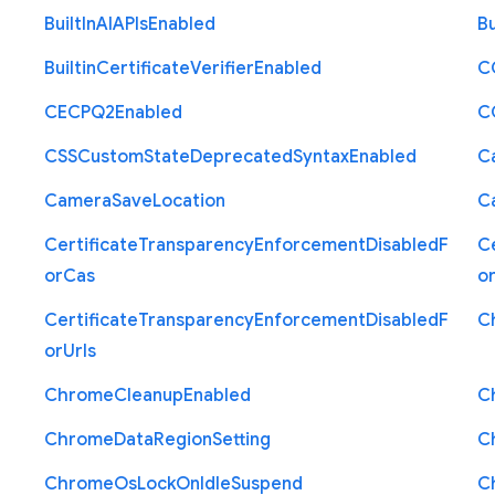
Built
In
A
I
A
P
Is
Enabled
Bu
Builtin
Certificate
Verifier
Enabled
C
C
E
C
P
Q2
Enabled
C
C
S
S
Custom
State
Deprecated
Syntax
Enabled
C
Camera
Save
Location
C
Certificate
Transparency
Enforcement
Disabled
F
Ce
or
Cas
o
Certificate
Transparency
Enforcement
Disabled
F
C
or
Urls
Chrome
Cleanup
Enabled
C
Chrome
Data
Region
Setting
C
Chrome
Os
Lock
On
Idle
Suspend
C