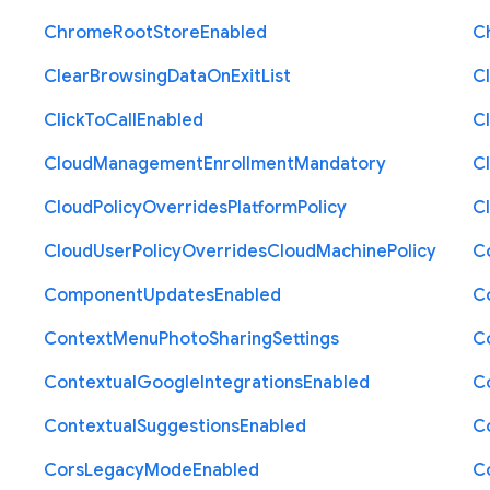
Chrome
Root
Store
Enabled
C
Clear
Browsing
Data
On
Exit
List
C
Click
To
Call
Enabled
Cl
Cloud
Management
Enrollment
Mandatory
C
Cloud
Policy
Overrides
Platform
Policy
C
Cloud
User
Policy
Overrides
Cloud
Machine
Policy
C
Component
Updates
Enabled
C
Context
Menu
Photo
Sharing
Settings
C
Contextual
Google
Integrations
Enabled
C
Contextual
Suggestions
Enabled
C
Cors
Legacy
Mode
Enabled
C