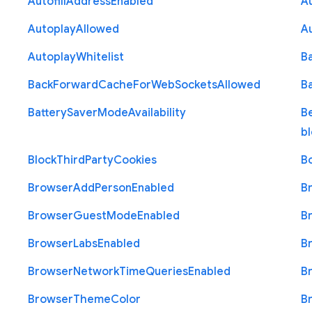
Autofill
Address
Enabled
Au
Autoplay
Allowed
A
Autoplay
Whitelist
B
Back
Forward
Cache
For
Web
Sockets
Allowed
B
Battery
Saver
Mode
Availability
B
b
Block
Third
Party
Cookies
B
Browser
Add
Person
Enabled
B
Browser
Guest
Mode
Enabled
B
Browser
Labs
Enabled
B
Browser
Network
Time
Queries
Enabled
B
Browser
Theme
Color
B