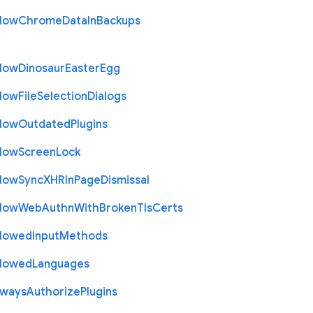
llow
Chrome
Data
In
Backups
llow
Dinosaur
Easter
Egg
llow
File
Selection
Dialogs
llow
Outdated
Plugins
llow
Screen
Lock
llow
Sync
X
H
R
In
Page
Dismissal
llow
Web
Authn
With
Broken
Tls
Certs
llowed
Input
Methods
llowed
Languages
lways
Authorize
Plugins