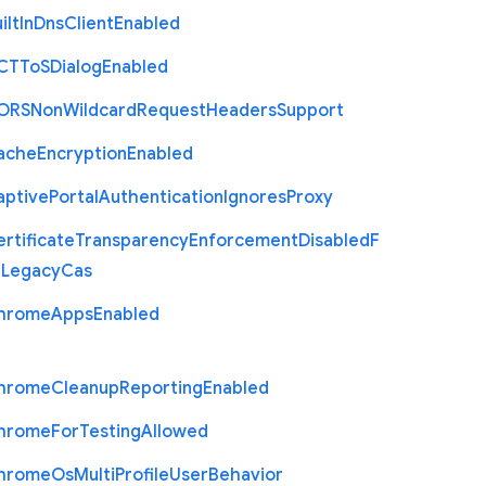
ilt
In
Dns
Client
Enabled
C
T
To
S
Dialog
Enabled
O
R
S
Non
Wildcard
Request
Headers
Support
ache
Encryption
Enabled
aptive
Portal
Authentication
Ignores
Proxy
rtificate
Transparency
Enforcement
Disabled
F
r
Legacy
Cas
hrome
Apps
Enabled
hrome
Cleanup
Reporting
Enabled
hrome
For
Testing
Allowed
hrome
Os
Multi
Profile
User
Behavior