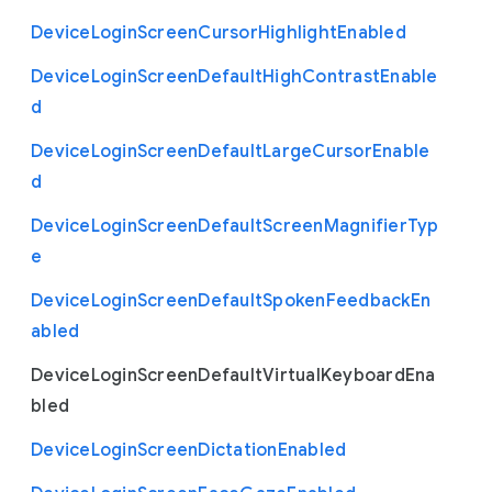
Device
Login
Screen
Cursor
Highlight
Enabled
Device
Login
Screen
Default
High
Contrast
Enable
d
Device
Login
Screen
Default
Large
Cursor
Enable
d
Device
Login
Screen
Default
Screen
Magnifier
Typ
e
Device
Login
Screen
Default
Spoken
Feedback
En
abled
Device
Login
Screen
Default
Virtual
Keyboard
Ena
bled
Device
Login
Screen
Dictation
Enabled