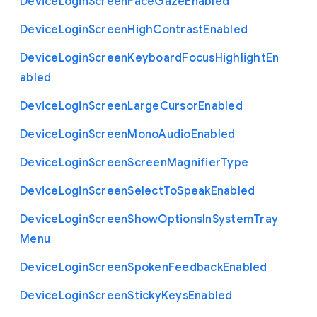
Device
Login
Screen
Face
Gaze
Enabled
Device
Login
Screen
High
Contrast
Enabled
Device
Login
Screen
Keyboard
Focus
Highlight
En
abled
Device
Login
Screen
Large
Cursor
Enabled
Device
Login
Screen
Mono
Audio
Enabled
Device
Login
Screen
Screen
Magnifier
Type
Device
Login
Screen
Select
To
Speak
Enabled
Device
Login
Screen
Show
Options
In
System
Tray
Menu
Device
Login
Screen
Spoken
Feedback
Enabled
Device
Login
Screen
Sticky
Keys
Enabled