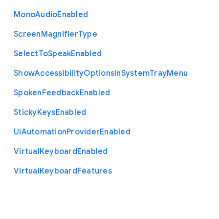
Mono
Audio
Enabled
Screen
Magnifier
Type
Select
To
Speak
Enabled
Show
Accessibility
Options
In
System
Tray
Menu
Spoken
Feedback
Enabled
Sticky
Keys
Enabled
Ui
Automation
Provider
Enabled
Virtual
Keyboard
Enabled
Virtual
Keyboard
Features