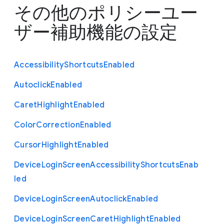
その他のポリシー
ユー
ザー補助機能の設定
Accessibility
Shortcuts
Enabled
Autoclick
Enabled
Caret
Highlight
Enabled
Color
Correction
Enabled
Cursor
Highlight
Enabled
Device
Login
Screen
Accessibility
Shortcuts
Enab
led
Device
Login
Screen
Autoclick
Enabled
Device
Login
Screen
Caret
Highlight
Enabled