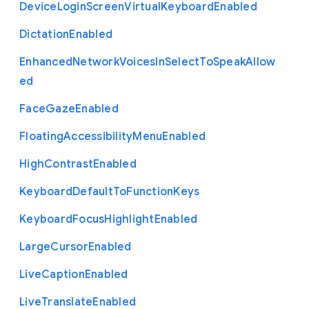
Device
Login
Screen
Virtual
Keyboard
Enabled
Dictation
Enabled
Enhanced
Network
Voices
In
Select
To
Speak
Allow
ed
Face
Gaze
Enabled
Floating
Accessibility
Menu
Enabled
High
Contrast
Enabled
Keyboard
Default
To
Function
Keys
Keyboard
Focus
Highlight
Enabled
Large
Cursor
Enabled
Live
Caption
Enabled
Live
Translate
Enabled