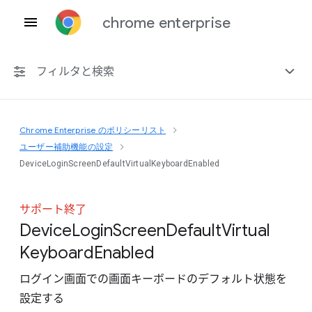
chrome enterprise
フィルタと検索
Chrome Enterprise のポリシーリスト
プラットフォーム共通
ユーザー補助機能の設定
DeviceLoginScreenDefaultVirtualKeyboardEnabled
Chrome 151
サポート終了
Device
Login
Screen
Default
Virtual
非推奨ポリシーを含める
Keyboard
Enabled
ログイン画面での画面キーボードのデフォルト状態を
設定する