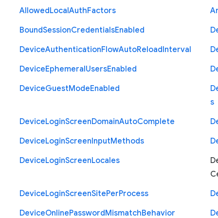
Allowed
Local
Auth
Factors
A
Bound
Session
Credentials
Enabled
D
Device
Authentication
Flow
Auto
Reload
Interval
D
Device
Ephemeral
Users
Enabled
D
Device
Guest
Mode
Enabled
D
s
Device
Login
Screen
Domain
Auto
Complete
D
Device
Login
Screen
Input
Methods
D
Device
Login
Screen
Locales
D
Ce
Device
Login
Screen
Site
Per
Process
D
Device
Online
Password
Mismatch
Behavior
D