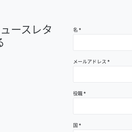
e のニュースレタ
名
る
メールアドレス
役職
国 *