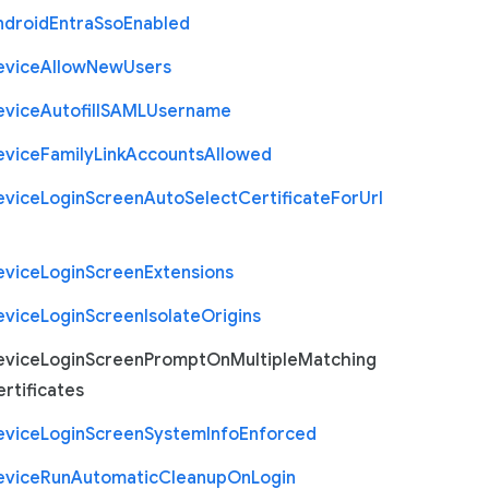
ndroid
Entra
Sso
Enabled
evice
Allow
New
Users
evice
Autofill
S
A
M
L
Username
evice
Family
Link
Accounts
Allowed
evice
Login
Screen
Auto
Select
Certificate
For
Url
evice
Login
Screen
Extensions
evice
Login
Screen
Isolate
Origins
evice
Login
Screen
Prompt
On
Multiple
Matching
rtificates
evice
Login
Screen
System
Info
Enforced
evice
Run
Automatic
Cleanup
On
Login