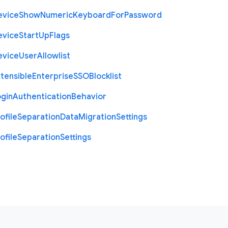
evice
Show
Numeric
Keyboard
For
Password
evice
Start
Up
Flags
evice
User
Allowlist
tensible
Enterprise
S
S
O
Blocklist
ogin
Authentication
Behavior
ofile
Separation
Data
Migration
Settings
ofile
Separation
Settings