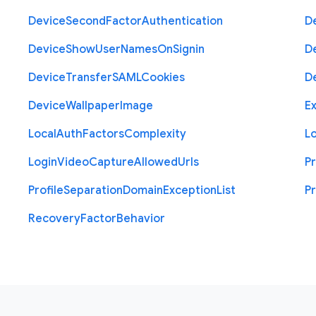
Device
Second
Factor
Authentication
D
Device
Show
User
Names
On
Signin
D
Device
Transfer
S
A
M
L
Cookies
D
Device
Wallpaper
Image
Ex
Local
Auth
Factors
Complexity
L
Login
Video
Capture
Allowed
Urls
Pr
Profile
Separation
Domain
Exception
List
Pr
Recovery
Factor
Behavior