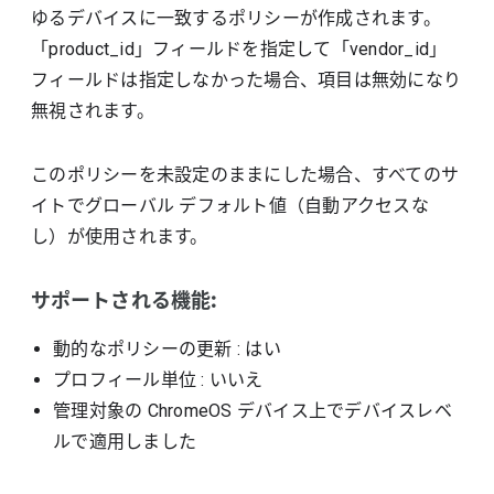
ゆるデバイスに一致するポリシーが作成されます。
「product_id」フィールドを指定して「vendor_id」
フィールドは指定しなかった場合、項目は無効になり
無視されます。
このポリシーを未設定のままにした場合、すべてのサ
イトでグローバル デフォルト値（自動アクセスな
し）が使用されます。
サポートされる機能:
動的なポリシーの更新
: はい
プロフィール単位
: いいえ
管理対象の ChromeOS デバイス上でデバイスレベ
ルで適用しました