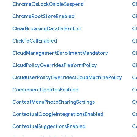
Chrome
Os
Lock
On
Idle
Suspend
C
Chrome
Root
Store
Enabled
C
Clear
Browsing
Data
On
Exit
List
C
Click
To
Call
Enabled
Cl
Cloud
Management
Enrollment
Mandatory
C
Cloud
Policy
Overrides
Platform
Policy
C
Cloud
User
Policy
Overrides
Cloud
Machine
Policy
C
Component
Updates
Enabled
C
Context
Menu
Photo
Sharing
Settings
C
Contextual
Google
Integrations
Enabled
C
Contextual
Suggestions
Enabled
C