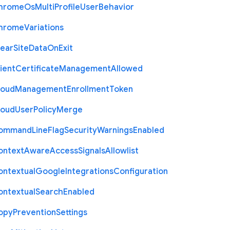
hrome
Os
Multi
Profile
User
Behavior
hrome
Variations
lear
Site
Data
On
Exit
ient
Certificate
Management
Allowed
loud
Management
Enrollment
Token
loud
User
Policy
Merge
ommand
Line
Flag
Security
Warnings
Enabled
ontext
Aware
Access
Signals
Allowlist
ontextual
Google
Integrations
Configuration
ontextual
Search
Enabled
opy
Prevention
Settings