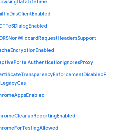
rowsing
Data
Lifetime
ilt
In
Dns
Client
Enabled
C
T
To
S
Dialog
Enabled
O
R
S
Non
Wildcard
Request
Headers
Support
ache
Encryption
Enabled
aptive
Portal
Authentication
Ignores
Proxy
rtificate
Transparency
Enforcement
Disabled
F
r
Legacy
Cas
hrome
Apps
Enabled
hrome
Cleanup
Reporting
Enabled
hrome
For
Testing
Allowed