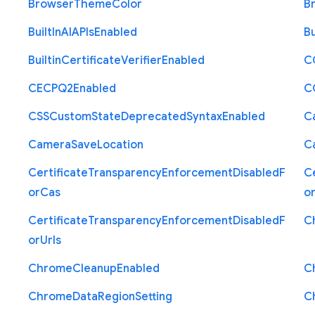
Browser
Theme
Color
B
Built
In
A
I
A
P
Is
Enabled
Bu
Builtin
Certificate
Verifier
Enabled
C
C
E
C
P
Q2
Enabled
C
C
S
S
Custom
State
Deprecated
Syntax
Enabled
C
Camera
Save
Location
C
Certificate
Transparency
Enforcement
Disabled
F
Ce
or
Cas
o
Certificate
Transparency
Enforcement
Disabled
F
C
or
Urls
Chrome
Cleanup
Enabled
C
Chrome
Data
Region
Setting
C