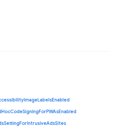
cessibility
Image
Labels
Enabled
d
Hoc
Code
Signing
For
P
W
As
Enabled
ds
Setting
For
Intrusive
Ads
Sites