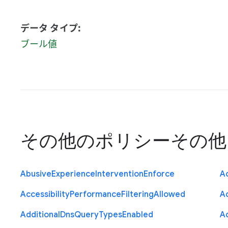
データ タイプ:
ブール値
その他のポリシー
その他
Abusive
Experience
Intervention
Enforce
Ac
Accessibility
Performance
Filtering
Allowed
A
Additional
Dns
Query
Types
Enabled
A