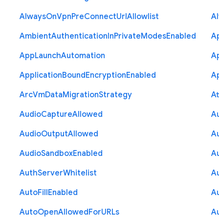
Always
On
Vpn
Pre
Connect
Url
Allowlist
A
Ambient
Authentication
In
Private
Modes
Enabled
A
App
Launch
Automation
A
Application
Bound
Encryption
Enabled
Ap
Arc
Vm
Data
Migration
Strategy
At
Audio
Capture
Allowed
A
Audio
Output
Allowed
A
Audio
Sandbox
Enabled
A
Auth
Server
Whitelist
A
Auto
Fill
Enabled
A
Auto
Open
Allowed
For
U
R
Ls
A