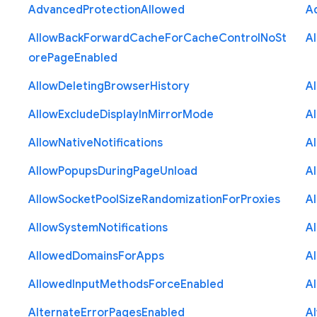
Advanced
Protection
Allowed
A
Allow
Back
Forward
Cache
For
Cache
Control
No
St
A
ore
Page
Enabled
Allow
Deleting
Browser
History
A
Allow
Exclude
Display
In
Mirror
Mode
A
Allow
Native
Notifications
A
Allow
Popups
During
Page
Unload
A
Allow
Socket
Pool
Size
Randomization
For
Proxies
A
Allow
System
Notifications
A
Allowed
Domains
For
Apps
A
Allowed
Input
Methods
Force
Enabled
A
Alternate
Error
Pages
Enabled
A