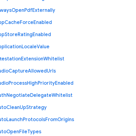
lways
Open
Pdf
Externally
pp
Cache
Force
Enabled
pp
Store
Rating
Enabled
plication
Locale
Value
testation
Extension
Whitelist
udio
Capture
Allowed
Urls
udio
Process
High
Priority
Enabled
uth
Negotiate
Delegate
Whitelist
uto
Clean
Up
Strategy
uto
Launch
Protocols
From
Origins
uto
Open
File
Types