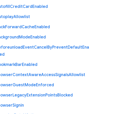
tofill
Credit
Card
Enabled
utoplay
Allowlist
ack
Forward
Cache
Enabled
ackground
Mode
Enabled
eforeunload
Event
Cancel
By
Prevent
Default
Ena
led
ookmark
Bar
Enabled
rowser
Context
Aware
Access
Signals
Allowlist
rowser
Guest
Mode
Enforced
rowser
Legacy
Extension
Points
Blocked
rowser
Signin