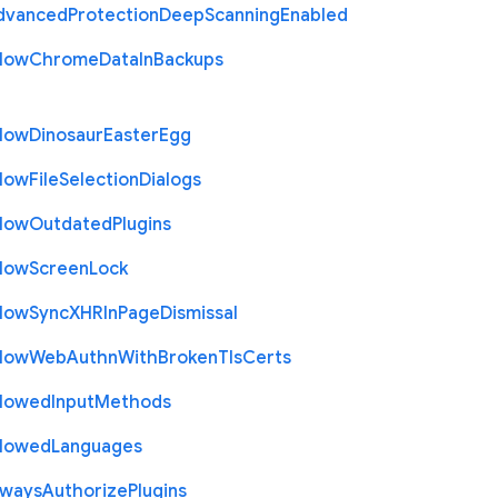
dvanced
Protection
Deep
Scanning
Enabled
llow
Chrome
Data
In
Backups
llow
Dinosaur
Easter
Egg
llow
File
Selection
Dialogs
llow
Outdated
Plugins
llow
Screen
Lock
llow
Sync
X
H
R
In
Page
Dismissal
llow
Web
Authn
With
Broken
Tls
Certs
llowed
Input
Methods
llowed
Languages
lways
Authorize
Plugins