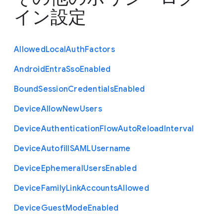
イン設定
Allowed
Local
Auth
Factors
Android
Entra
Sso
Enabled
Bound
Session
Credentials
Enabled
Device
Allow
New
Users
Device
Authentication
Flow
Auto
Reload
Interval
Device
Autofill
S
A
M
L
Username
Device
Ephemeral
Users
Enabled
Device
Family
Link
Accounts
Allowed
Device
Guest
Mode
Enabled