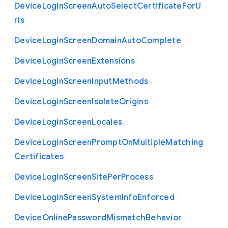
Device
Login
Screen
Auto
Select
Certificate
For
U
rls
Device
Login
Screen
Domain
Auto
Complete
Device
Login
Screen
Extensions
Device
Login
Screen
Input
Methods
Device
Login
Screen
Isolate
Origins
Device
Login
Screen
Locales
Device
Login
Screen
Prompt
On
Multiple
Matching
Certificates
Device
Login
Screen
Site
Per
Process
Device
Login
Screen
System
Info
Enforced
Device
Online
Password
Mismatch
Behavior