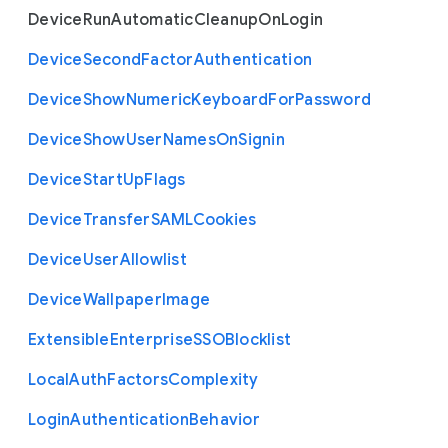
Device
Run
Automatic
Cleanup
On
Login
Device
Second
Factor
Authentication
Device
Show
Numeric
Keyboard
For
Password
Device
Show
User
Names
On
Signin
Device
Start
Up
Flags
Device
Transfer
S
A
M
L
Cookies
Device
User
Allowlist
Device
Wallpaper
Image
Extensible
Enterprise
S
S
O
Blocklist
Local
Auth
Factors
Complexity
Login
Authentication
Behavior