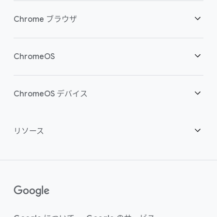
セキュリティ
Chrome ブラウザ
クラウド ワーカーを支援
概要
ChromeOS
スマートな投資
ダウンロード
概要
ChromeOS デバイス
お問い合わせ
セキュリティ
セキュリティ
概要
リソース
ハイブリッドな勤務形態をサポート
管理
ChromeOS Flex
デバイス
パートナーになる
推奨
エンタープライズ サポート プラン
コンタクト センター
購入方法
ガイド
()
Chrome Enterprise Upgrade