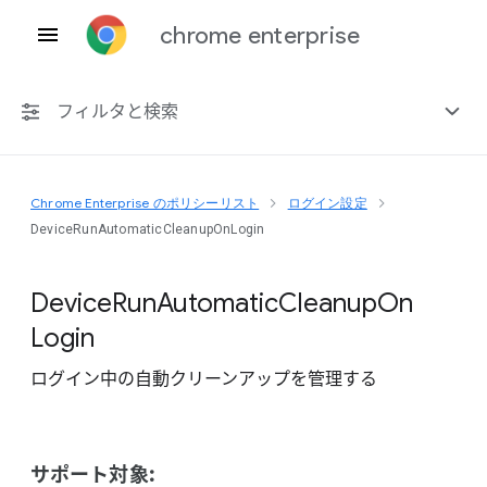
chrome enterprise
フィルタと検索
Chrome Enterprise のポリシーリスト
ログイン設定
プラットフォーム共通
DeviceRunAutomaticCleanupOnLogin
Chrome 151
Device
Run
Automatic
Cleanup
On
Login
ログイン中の自動クリーンアップを管理する
非推奨ポリシーを含める
サポート対象: