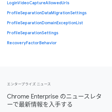
Login
Video
Capture
Allowed
Urls
Profile
Separation
Data
Migration
Settings
Profile
Separation
Domain
Exception
List
Profile
Separation
Settings
Recovery
Factor
Behavior
エンタープライズ ニュース
Chrome Enterprise のニュースレタ
ーで最新情報を入手する