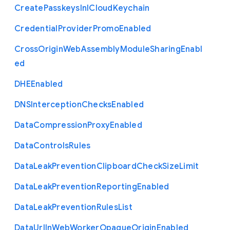
Create
Passkeys
In
I
Cloud
Keychain
Credential
Provider
Promo
Enabled
Cross
Origin
Web
Assembly
Module
Sharing
Enabl
ed
D
H
E
Enabled
D
N
S
Interception
Checks
Enabled
Data
Compression
Proxy
Enabled
Data
Controls
Rules
Data
Leak
Prevention
Clipboard
Check
Size
Limit
Data
Leak
Prevention
Reporting
Enabled
Data
Leak
Prevention
Rules
List
Data
Url
In
Web
Worker
Opaque
Origin
Enabled