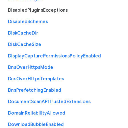
Disabled
Plugins
Exceptions
Disabled
Schemes
Disk
Cache
Dir
Disk
Cache
Size
Display
Capture
Permissions
Policy
Enabled
Dns
Over
Https
Mode
Dns
Over
Https
Templates
Dns
Prefetching
Enabled
Document
Scan
A
P
I
Trusted
Extensions
Domain
Reliability
Allowed
Download
Bubble
Enabled