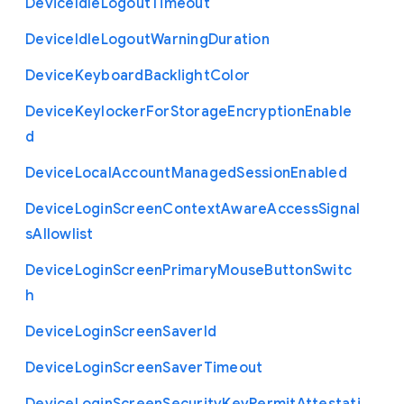
Device
Idle
Logout
Timeout
Device
Idle
Logout
Warning
Duration
Device
Keyboard
Backlight
Color
Device
Keylocker
For
Storage
Encryption
Enable
d
Device
Local
Account
Managed
Session
Enabled
Device
Login
Screen
Context
Aware
Access
Signal
s
Allowlist
Device
Login
Screen
Primary
Mouse
Button
Switc
h
Device
Login
Screen
Saver
Id
Device
Login
Screen
Saver
Timeout