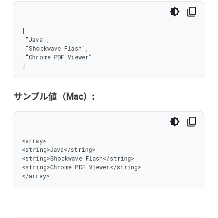
[

 "Java",

 "Shockwave Flash",

 "Chrome PDF Viewer"

]
サンプル値（Mac）:
<array>

<string>Java</string>

<string>Shockwave Flash</string>

<string>Chrome PDF Viewer</string>

</array>