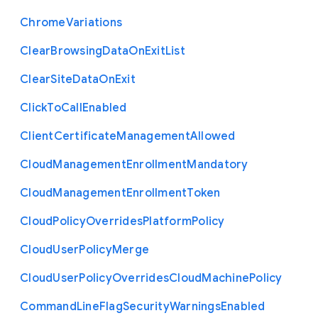
Chrome
Variations
Clear
Browsing
Data
On
Exit
List
Clear
Site
Data
On
Exit
Click
To
Call
Enabled
Client
Certificate
Management
Allowed
Cloud
Management
Enrollment
Mandatory
Cloud
Management
Enrollment
Token
Cloud
Policy
Overrides
Platform
Policy
Cloud
User
Policy
Merge
Cloud
User
Policy
Overrides
Cloud
Machine
Policy
Command
Line
Flag
Security
Warnings
Enabled