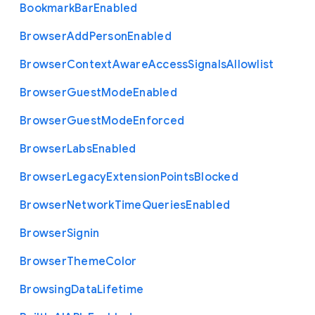
Bookmark
Bar
Enabled
Browser
Add
Person
Enabled
Browser
Context
Aware
Access
Signals
Allowlist
Browser
Guest
Mode
Enabled
Browser
Guest
Mode
Enforced
Browser
Labs
Enabled
Browser
Legacy
Extension
Points
Blocked
Browser
Network
Time
Queries
Enabled
Browser
Signin
Browser
Theme
Color
Browsing
Data
Lifetime