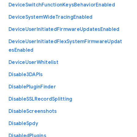
Device
Switch
Function
Keys
Behavior
Enabled
Device
System
Wide
Tracing
Enabled
Device
User
Initiated
Firmware
Updates
Enabled
Device
User
Initiated
Flex
System
Firmware
Updat
es
Enabled
Device
User
Whitelist
Disable3
D
A
P
Is
Disable
Plugin
Finder
Disable
S
S
L
Record
Splitting
Disable
Screenshots
Disable
Spdy
Disabled
Plugins