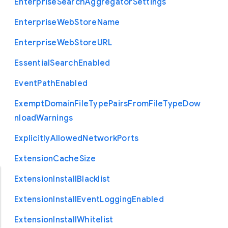
Enterprise
Search
Aggregator
Settings
Enterprise
Web
Store
Name
Enterprise
Web
Store
U
R
L
Essential
Search
Enabled
Event
Path
Enabled
Exempt
Domain
File
Type
Pairs
From
File
Type
Dow
nload
Warnings
Explicitly
Allowed
Network
Ports
Extension
Cache
Size
Extension
Install
Blacklist
Extension
Install
Event
Logging
Enabled
Extension
Install
Whitelist