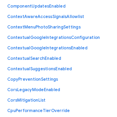
Component
Updates
Enabled
Context
Aware
Access
Signals
Allowlist
Context
Menu
Photo
Sharing
Settings
Contextual
Google
Integrations
Configuration
Contextual
Google
Integrations
Enabled
Contextual
Search
Enabled
Contextual
Suggestions
Enabled
Copy
Prevention
Settings
Cors
Legacy
Mode
Enabled
Cors
Mitigation
List
Cpu
Performance
Tier
Override