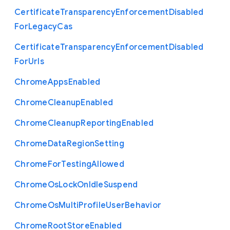
Certificate
Transparency
Enforcement
Disabled
For
Legacy
Cas
Certificate
Transparency
Enforcement
Disabled
For
Urls
Chrome
Apps
Enabled
Chrome
Cleanup
Enabled
Chrome
Cleanup
Reporting
Enabled
Chrome
Data
Region
Setting
Chrome
For
Testing
Allowed
Chrome
Os
Lock
On
Idle
Suspend
Chrome
Os
Multi
Profile
User
Behavior
Chrome
Root
Store
Enabled