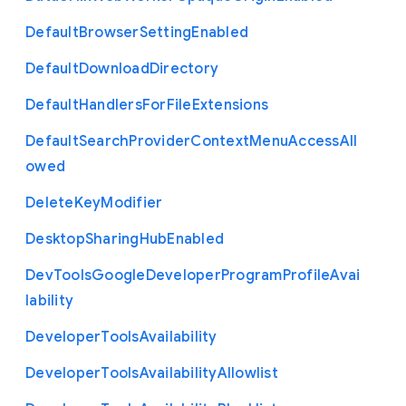
Default
Browser
Setting
Enabled
Default
Download
Directory
Default
Handlers
For
File
Extensions
Default
Search
Provider
Context
Menu
Access
All
owed
Delete
Key
Modifier
Desktop
Sharing
Hub
Enabled
Dev
Tools
Google
Developer
Program
Profile
Avai
lability
Developer
Tools
Availability
Developer
Tools
Availability
Allowlist