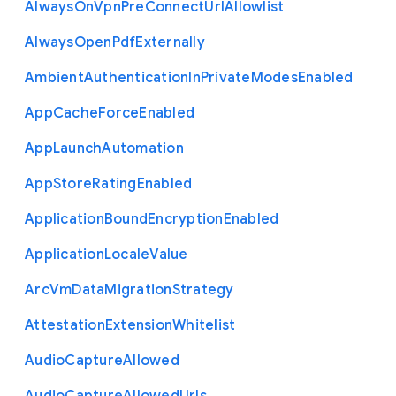
Always
On
Vpn
Pre
Connect
Url
Allowlist
Always
Open
Pdf
Externally
Ambient
Authentication
In
Private
Modes
Enabled
App
Cache
Force
Enabled
App
Launch
Automation
App
Store
Rating
Enabled
Application
Bound
Encryption
Enabled
Application
Locale
Value
Arc
Vm
Data
Migration
Strategy
Attestation
Extension
Whitelist
Audio
Capture
Allowed