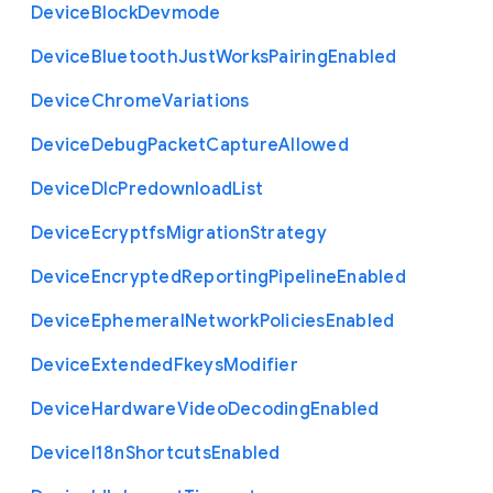
Device
Block
Devmode
Device
Bluetooth
Just
Works
Pairing
Enabled
Device
Chrome
Variations
Device
Debug
Packet
Capture
Allowed
Device
Dlc
Predownload
List
Device
Ecryptfs
Migration
Strategy
Device
Encrypted
Reporting
Pipeline
Enabled
Device
Ephemeral
Network
Policies
Enabled
Device
Extended
Fkeys
Modifier
Device
Hardware
Video
Decoding
Enabled
Device
I18n
Shortcuts
Enabled