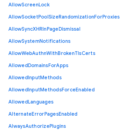
Allow
Screen
Lock
Allow
Socket
Pool
Size
Randomization
For
Proxies
Allow
Sync
X
H
R
In
Page
Dismissal
Allow
System
Notifications
Allow
Web
Authn
With
Broken
Tls
Certs
Allowed
Domains
For
Apps
Allowed
Input
Methods
Allowed
Input
Methods
Force
Enabled
Allowed
Languages
Alternate
Error
Pages
Enabled
Always
Authorize
Plugins