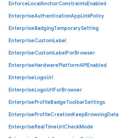
Enforce
Local
Anchor
Constraints
Enabled
Enterprise
Authentication
App
Link
Policy
Enterprise
Badging
Temporary
Setting
Enterprise
Custom
Label
Enterprise
Custom
Label
For
Browser
Enterprise
Hardware
Platform
A
P
I
Enabled
Enterprise
Logo
Url
Enterprise
Logo
Url
For
Browser
Enterprise
Profile
Badge
Toolbar
Settings
Enterprise
Profile
Creation
Keep
Browsing
Data
Enterprise
Real
Time
Url
Check
Mode