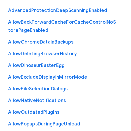
Advanced
Protection
Deep
Scanning
Enabled
Allow
Back
Forward
Cache
For
Cache
Control
No
S
tore
Page
Enabled
Allow
Chrome
Data
In
Backups
Allow
Deleting
Browser
History
Allow
Dinosaur
Easter
Egg
Allow
Exclude
Display
In
Mirror
Mode
Allow
File
Selection
Dialogs
Allow
Native
Notifications
Allow
Outdated
Plugins
Allow
Popups
During
Page
Unload