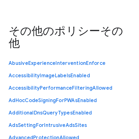
その他のポリシー
その
他
Abusive
Experience
Intervention
Enforce
Accessibility
Image
Labels
Enabled
Accessibility
Performance
Filtering
Allowed
Ad
Hoc
Code
Signing
For
P
W
As
Enabled
Additional
Dns
Query
Types
Enabled
Ads
Setting
For
Intrusive
Ads
Sites
Advanced
Protection
Allowed