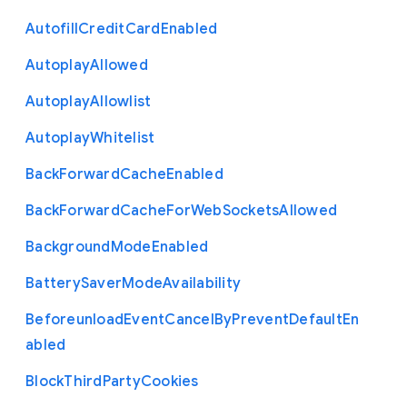
Autofill
Credit
Card
Enabled
Autoplay
Allowed
Autoplay
Allowlist
Autoplay
Whitelist
Back
Forward
Cache
Enabled
Back
Forward
Cache
For
Web
Sockets
Allowed
Background
Mode
Enabled
Battery
Saver
Mode
Availability
Beforeunload
Event
Cancel
By
Prevent
Default
En
abled
Block
Third
Party
Cookies