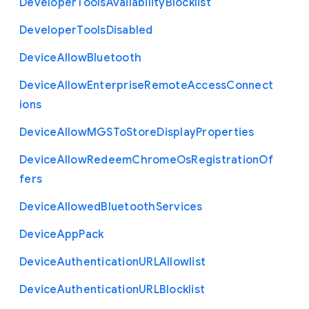
Developer
Tools
Availability
Blocklist
Developer
Tools
Disabled
Device
Allow
Bluetooth
Device
Allow
Enterprise
Remote
Access
Connect
ions
Device
Allow
M
G
S
To
Store
Display
Properties
Device
Allow
Redeem
Chrome
Os
Registration
Of
fers
Device
Allowed
Bluetooth
Services
Device
App
Pack
Device
Authentication
U
R
L
Allowlist
Device
Authentication
U
R
L
Blocklist