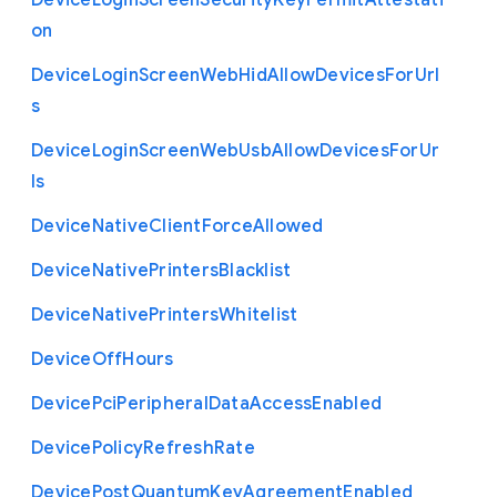
Device
Login
Screen
Security
Key
Permit
Attestati
on
Device
Login
Screen
Web
Hid
Allow
Devices
For
Url
s
Device
Login
Screen
Web
Usb
Allow
Devices
For
Ur
ls
Device
Native
Client
Force
Allowed
Device
Native
Printers
Blacklist
Device
Native
Printers
Whitelist
Device
Off
Hours
Device
Pci
Peripheral
Data
Access
Enabled
Device
Policy
Refresh
Rate
Device
Post
Quantum
Key
Agreement
Enabled