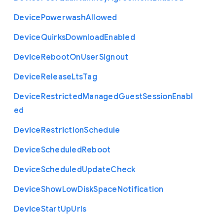
Device
Powerwash
Allowed
Device
Quirks
Download
Enabled
Device
Reboot
On
User
Signout
Device
Release
Lts
Tag
Device
Restricted
Managed
Guest
Session
Enabl
ed
Device
Restriction
Schedule
Device
Scheduled
Reboot
Device
Scheduled
Update
Check
Device
Show
Low
Disk
Space
Notification
Device
Start
Up
Urls