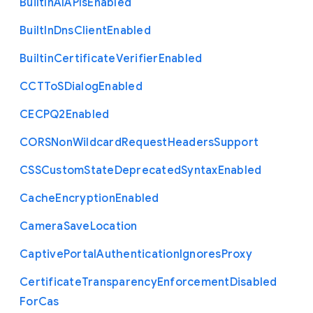
Built
In
A
I
A
P
Is
Enabled
Built
In
Dns
Client
Enabled
Builtin
Certificate
Verifier
Enabled
C
C
T
To
S
Dialog
Enabled
C
E
C
P
Q2
Enabled
C
O
R
S
Non
Wildcard
Request
Headers
Support
C
S
S
Custom
State
Deprecated
Syntax
Enabled
Cache
Encryption
Enabled
Camera
Save
Location
Captive
Portal
Authentication
Ignores
Proxy
Certificate
Transparency
Enforcement
Disabled
For
Cas