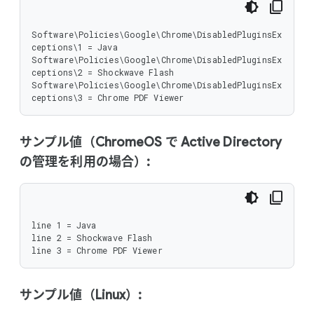
Software\Policies\Google\Chrome\DisabledPluginsEx
ceptions\1 = Java

Software\Policies\Google\Chrome\DisabledPluginsEx
ceptions\2 = Shockwave Flash

Software\Policies\Google\Chrome\DisabledPluginsEx
ceptions\3 = Chrome PDF Viewer
サンプル値（ChromeOS で Active Directory
の管理を利用の場合）:
line 1 = Java

line 2 = Shockwave Flash

line 3 = Chrome PDF Viewer
サンプル値（Linux）: