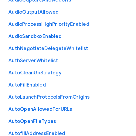
Audio
Capture
Allowed
Urls
Audio
Output
Allowed
Audio
Process
High
Priority
Enabled
Audio
Sandbox
Enabled
Auth
Negotiate
Delegate
Whitelist
Auth
Server
Whitelist
Auto
Clean
Up
Strategy
Auto
Fill
Enabled
Auto
Launch
Protocols
From
Origins
Auto
Open
Allowed
For
U
R
Ls
Auto
Open
File
Types
Autofill
Address
Enabled