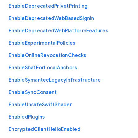
Enable
Deprecated
Privet
Printing
Enable
Deprecated
Web
Based
Signin
Enable
Deprecated
Web
Platform
Features
Enable
Experimental
Policies
Enable
Online
Revocation
Checks
Enable
Sha1
For
Local
Anchors
Enable
Symantec
Legacy
Infrastructure
Enable
Sync
Consent
Enable
Unsafe
Swift
Shader
Enabled
Plugins
Encrypted
Client
Hello
Enabled