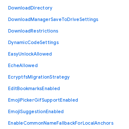
Download
Directory
Download
Manager
Save
To
Drive
Settings
Download
Restrictions
Dynamic
Code
Settings
Easy
Unlock
Allowed
Eche
Allowed
Ecryptfs
Migration
Strategy
Edit
Bookmarks
Enabled
Emoji
Picker
Gif
Support
Enabled
Emoji
Suggestion
Enabled
Enable
Common
Name
Fallback
For
Local
Anchors