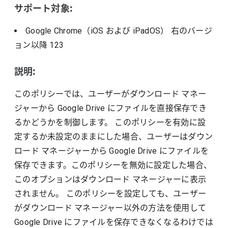
サポート対象:
Google Chrome（iOS および iPadOS）
右のバージ
ョン以降
123
説明:
このポリシーでは、ユーザーがダウンロード マネー
ジャーから Google Drive にファイルを直接保存でき
るかどうかを制御します。 このポリシーを有効に設
定するか未設定のままにした場合、ユーザーはダウン
ロード マネージャーから Google Drive にファイルを
保存できます。このポリシーを無効に設定した場合、
このオプションはダウンロード マネージャーに表示
されません。 このポリシーを設定しても、ユーザー
がダウンロード マネージャー以外の方法を使用して
Google Drive にファイルを保存できなくなるわけでは