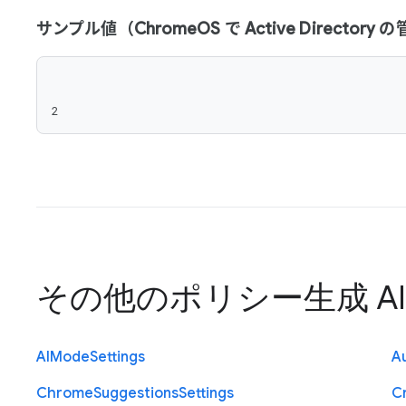
サンプル値（ChromeOS で Active Director
2
その他のポリシー
生成 A
A
I
Mode
Settings
Au
Chrome
Suggestions
Settings
C