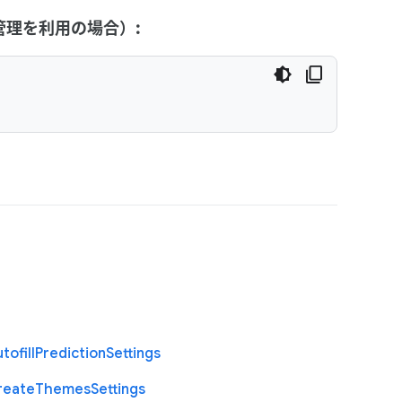
y の管理を利用の場合）:
I
tofill
Prediction
Settings
reate
Themes
Settings