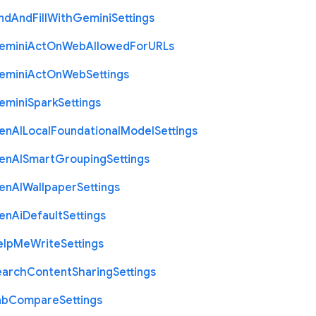
nd
And
Fill
With
Gemini
Settings
emini
Act
On
Web
Allowed
For
U
R
Ls
emini
Act
On
Web
Settings
emini
Spark
Settings
en
A
I
Local
Foundational
Model
Settings
en
A
I
Smart
Grouping
Settings
en
A
I
Wallpaper
Settings
en
Ai
Default
Settings
elp
Me
Write
Settings
earch
Content
Sharing
Settings
ab
Compare
Settings