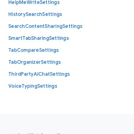
Help
Me
Write
Settings
History
Search
Settings
Search
Content
Sharing
Settings
Smart
Tab
Sharing
Settings
Tab
Compare
Settings
Tab
Organizer
Settings
Third
Party
Ai
Chat
Settings
Voice
Typing
Settings