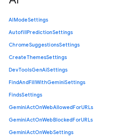
A
I
Mode
Settings
Autofill
Prediction
Settings
Chrome
Suggestions
Settings
Create
Themes
Settings
Dev
Tools
Gen
Ai
Settings
Find
And
Fill
With
Gemini
Settings
Finds
Settings
Gemini
Act
On
Web
Allowed
For
U
R
Ls
Gemini
Act
On
Web
Blocked
For
U
R
Ls
Gemini
Act
On
Web
Settings