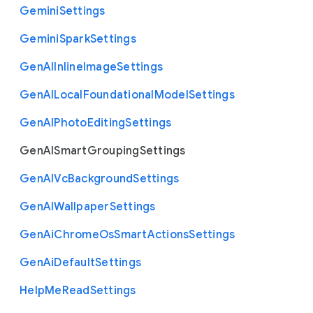
Gemini
Settings
Gemini
Spark
Settings
Gen
A
I
Inline
Image
Settings
Gen
A
I
Local
Foundational
Model
Settings
Gen
A
I
Photo
Editing
Settings
Gen
A
I
Smart
Grouping
Settings
Gen
A
I
Vc
Background
Settings
Gen
A
I
Wallpaper
Settings
Gen
Ai
Chrome
Os
Smart
Actions
Settings
Gen
Ai
Default
Settings
Help
Me
Read
Settings