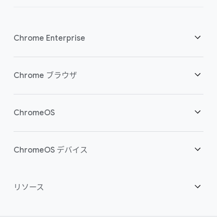
Chrome Enterprise
セキュリティ
Chrome ブラウザ
クラウド ワーカーを支援
概要
ChromeOS
スマートな投資
ダウンロード
概要
ChromeOS デバイス
お問い合わせ
セキュリティ
セキュリティ
概要
リソース
ハイブリッドな勤務形態をサポート
管理
ChromeOS Flex
デバイス