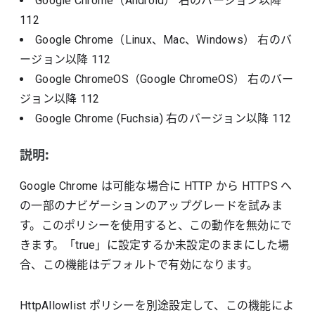
Google Chrome（Android）
右のバージョン以降
112
Google Chrome（Linux、Mac、Windows）
右のバ
ージョン以降
112
Google ChromeOS（Google ChromeOS）
右のバー
ジョン以降
112
Google Chrome (Fuchsia)
右のバージョン以降
112
説明:
Google Chrome は可能な場合に HTTP から HTTPS へ
の一部のナビゲーションのアップグレードを試みま
す。このポリシーを使用すると、この動作を無効にで
きます。「true」に設定するか未設定のままにした場
合、この機能はデフォルトで有効になります。
HttpAllowlist ポリシーを別途設定して、この機能によ