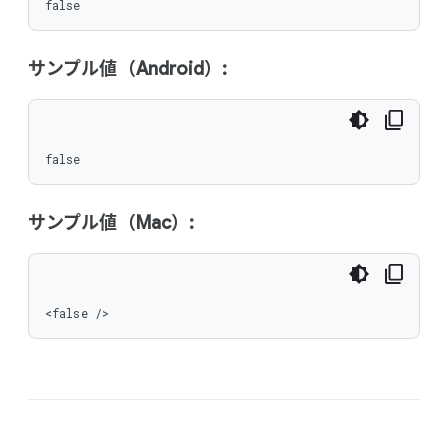
false
サンプル値（Android）:
false
サンプル値（Mac）:
<false />