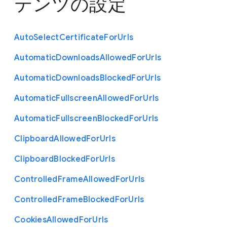
テンツの設定
Auto
Select
Certificate
For
Urls
Automatic
Downloads
Allowed
For
Urls
Automatic
Downloads
Blocked
For
Urls
Automatic
Fullscreen
Allowed
For
Urls
Automatic
Fullscreen
Blocked
For
Urls
Clipboard
Allowed
For
Urls
Clipboard
Blocked
For
Urls
Controlled
Frame
Allowed
For
Urls
Controlled
Frame
Blocked
For
Urls
Cookies
Allowed
For
Urls