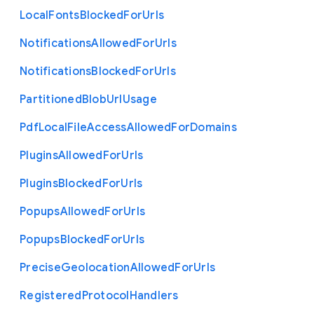
Local
Fonts
Blocked
For
Urls
Notifications
Allowed
For
Urls
Notifications
Blocked
For
Urls
Partitioned
Blob
Url
Usage
Pdf
Local
File
Access
Allowed
For
Domains
Plugins
Allowed
For
Urls
Plugins
Blocked
For
Urls
Popups
Allowed
For
Urls
Popups
Blocked
For
Urls
Precise
Geolocation
Allowed
For
Urls
Registered
Protocol
Handlers