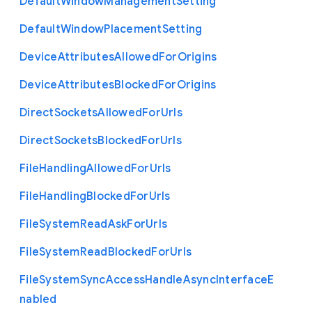
Default
Window
Management
Setting
Default
Window
Placement
Setting
Device
Attributes
Allowed
For
Origins
Device
Attributes
Blocked
For
Origins
Direct
Sockets
Allowed
For
Urls
Direct
Sockets
Blocked
For
Urls
File
Handling
Allowed
For
Urls
File
Handling
Blocked
For
Urls
File
System
Read
Ask
For
Urls
File
System
Read
Blocked
For
Urls
File
System
Sync
Access
Handle
Async
Interface
E
nabled