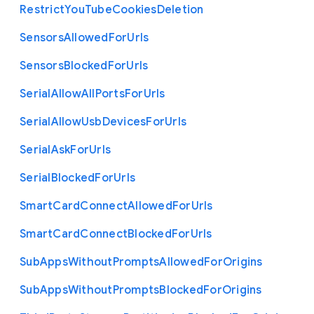
Restrict
You
Tube
Cookies
Deletion
Sensors
Allowed
For
Urls
Sensors
Blocked
For
Urls
Serial
Allow
All
Ports
For
Urls
Serial
Allow
Usb
Devices
For
Urls
Serial
Ask
For
Urls
Serial
Blocked
For
Urls
Smart
Card
Connect
Allowed
For
Urls
Smart
Card
Connect
Blocked
For
Urls
Sub
Apps
Without
Prompts
Allowed
For
Origins
Sub
Apps
Without
Prompts
Blocked
For
Origins