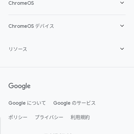
概要
ChromeOS
スマートな投資
ダウンロード
概要
ChromeOS デバイス
お問い合わせ
セキュリティ
セキュリティ
概要
リソース
ハイブリッドな勤務形態をサポート
管理
ChromeOS Flex
デバイス
パートナーになる
推奨
エンタープライズ サポート プラン
コンタクト センター
購入方法
ガイド
()
Chrome Enterprise Upgrade
Google について
Google のサービス
事例のご紹介
ポリシー
プライバシー
利用規約
サステナビリティ
アクティビティ