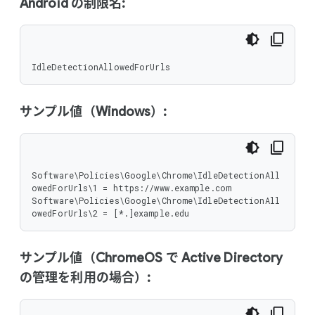
Android の制限名:
IdleDetectionAllowedForUrls
サンプル値（Windows）:
Software\Policies\Google\Chrome\IdleDetectionAll
owedForUrls\1 = https://www.example.com

Software\Policies\Google\Chrome\IdleDetectionAll
owedForUrls\2 = [*.]example.edu
サンプル値（ChromeOS で Active Directory
の管理を利用の場合）: