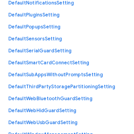
Default
Notifications
Setting
Default
Plugins
Setting
Default
Popups
Setting
Default
Sensors
Setting
Default
Serial
Guard
Setting
Default
Smart
Card
Connect
Setting
Default
Sub
Apps
Without
Prompts
Setting
Default
Third
Party
Storage
Partitioning
Setting
Default
Web
Bluetooth
Guard
Setting
Default
Web
Hid
Guard
Setting
Default
Web
Usb
Guard
Setting