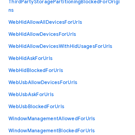
Third
Party
Storage
Partitioning
Blocked
For
Origi
ns
Web
Hid
Allow
All
Devices
For
Urls
Web
Hid
Allow
Devices
For
Urls
Web
Hid
Allow
Devices
With
Hid
Usages
For
Urls
Web
Hid
Ask
For
Urls
Web
Hid
Blocked
For
Urls
Web
Usb
Allow
Devices
For
Urls
Web
Usb
Ask
For
Urls
Web
Usb
Blocked
For
Urls
Window
Management
Allowed
For
Urls
Window
Management
Blocked
For
Urls