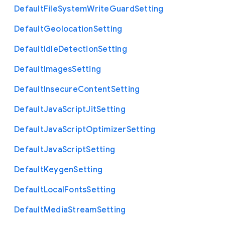
Default
File
System
Write
Guard
Setting
Default
Geolocation
Setting
Default
Idle
Detection
Setting
Default
Images
Setting
Default
Insecure
Content
Setting
Default
Java
Script
Jit
Setting
Default
Java
Script
Optimizer
Setting
Default
Java
Script
Setting
Default
Keygen
Setting
Default
Local
Fonts
Setting
Default
Media
Stream
Setting