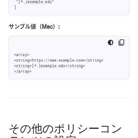
 "[*.]example.edu"

]
サンプル値（Mac）:
<array>

<string>https://www.example.com</string>

<string>[*.]example.edu</string>

</array>
その他のポリシー
コン