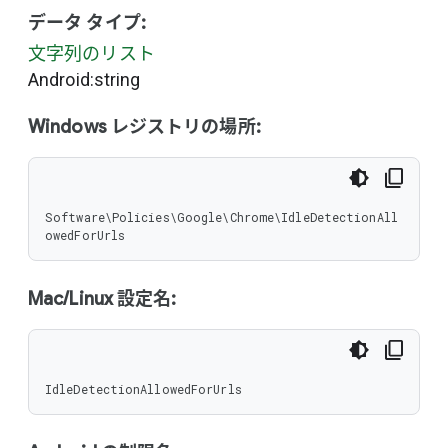
データ タイプ:
文字列のリスト
Android:string
Windows レジストリの場所:
Software\Policies\Google\Chrome\IdleDetectionAll
owedForUrls
Mac/Linux 設定名:
IdleDetectionAllowedForUrls