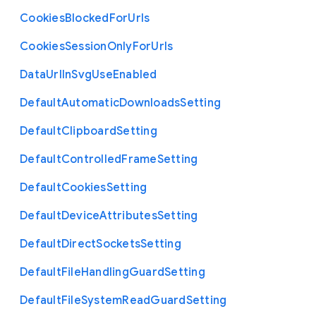
Cookies
Blocked
For
Urls
Cookies
Session
Only
For
Urls
Data
Url
In
Svg
Use
Enabled
Default
Automatic
Downloads
Setting
Default
Clipboard
Setting
Default
Controlled
Frame
Setting
Default
Cookies
Setting
Default
Device
Attributes
Setting
Default
Direct
Sockets
Setting
Default
File
Handling
Guard
Setting
Default
File
System
Read
Guard
Setting