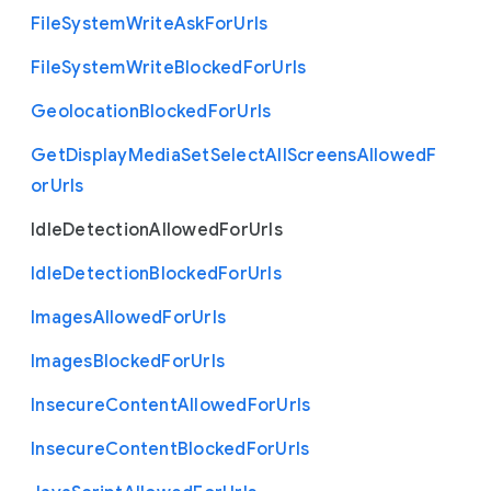
File
System
Write
Ask
For
Urls
File
System
Write
Blocked
For
Urls
Geolocation
Blocked
For
Urls
Get
Display
Media
Set
Select
All
Screens
Allowed
F
or
Urls
Idle
Detection
Allowed
For
Urls
Idle
Detection
Blocked
For
Urls
Images
Allowed
For
Urls
Images
Blocked
For
Urls
Insecure
Content
Allowed
For
Urls
Insecure
Content
Blocked
For
Urls