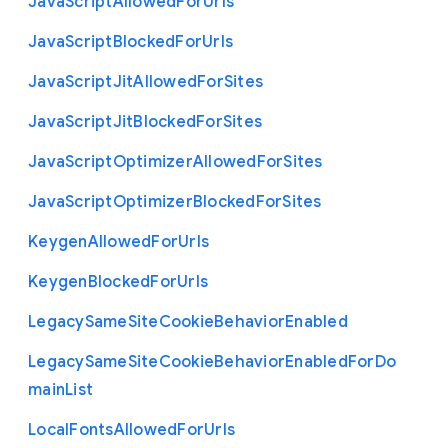
Java
Script
Allowed
For
Urls
Java
Script
Blocked
For
Urls
Java
Script
Jit
Allowed
For
Sites
Java
Script
Jit
Blocked
For
Sites
Java
Script
Optimizer
Allowed
For
Sites
Java
Script
Optimizer
Blocked
For
Sites
Keygen
Allowed
For
Urls
Keygen
Blocked
For
Urls
Legacy
Same
Site
Cookie
Behavior
Enabled
Legacy
Same
Site
Cookie
Behavior
Enabled
For
Do
main
List
Local
Fonts
Allowed
For
Urls