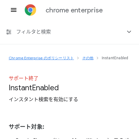
chrome enterprise
フィルタと検索
Chrome Enterprise のポリシーリスト
その他
InstantEnabled
プラットフォーム共通
Chrome 151
サポート終了
Instant
Enabled
インスタント検索を有効にする
非推奨ポリシーを含める
サポート対象: