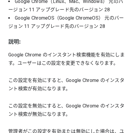
Google Chrome（Linux、Mac、Windows）
元のバ
ージョン
11
アップグレード先のバージョン
28
Google ChromeOS（Google ChromeOS）
元のバー
ジョン
11
アップグレード先のバージョン
28
説明:
Google Chrome のインスタント検索機能を有効にしま
す。ユーザーはこの設定を変更できなくなります。
この設定を有効にすると、Google Chrome のインスタ
ント検索が有効になります。
この設定を無効にすると、Google Chrome のインスタ
ント検索が無効になります。
管理者がこの設定を有効または無効にした場合は、ユ