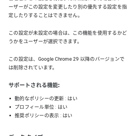
ーザーがこの設定を変更したり別の優先する設定を指
定したりすることはできません。
この設定が未設定の場合は、この機能を使用するかど
うかをユーザーが選択できます。
この設定は、Google Chrome 29 以降のバージョンで
は削除されています。
サポートされる機能:
動的なポリシーの更新
: はい
プロフィール単位
: はい
推奨ポリシーの表示
: はい