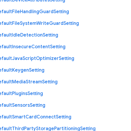
efault
Device
Attributes
Setting
efault
File
Handling
Guard
Setting
efault
File
System
Write
Guard
Setting
efault
Idle
Detection
Setting
efault
Insecure
Content
Setting
efault
Java
Script
Optimizer
Setting
efault
Keygen
Setting
efault
Media
Stream
Setting
efault
Plugins
Setting
efault
Sensors
Setting
efault
Smart
Card
Connect
Setting
efault
Third
Party
Storage
Partitioning
Setting