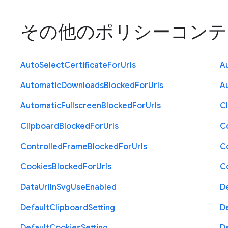
その他のポリシー
コンテ
Auto
Select
Certificate
For
Urls
A
Automatic
Downloads
Blocked
For
Urls
A
Automatic
Fullscreen
Blocked
For
Urls
C
Clipboard
Blocked
For
Urls
C
Controlled
Frame
Blocked
For
Urls
C
Cookies
Blocked
For
Urls
C
Data
Url
In
Svg
Use
Enabled
D
Default
Clipboard
Setting
D