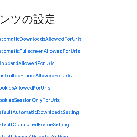
ンツの設定
utomatic
Downloads
Allowed
For
Urls
utomatic
Fullscreen
Allowed
For
Urls
lipboard
Allowed
For
Urls
ontrolled
Frame
Allowed
For
Urls
ookies
Allowed
For
Urls
ookies
Session
Only
For
Urls
efault
Automatic
Downloads
Setting
efault
Controlled
Frame
Setting