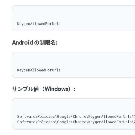
KeygenAllowedForUrls
Android の制限名:
KeygenAllowedForUrls
サンプル値（Windows）:
Software\Policies\Google\Chrome\KeygenAllowedForUrls\1
Software\Policies\Google\Chrome\KeygenAllowedForUrls\