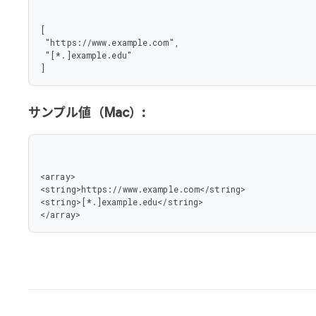
[

 "https://www.example.com",

 "[*.]example.edu"

]
サンプル値（Mac）:
<array>

<string>https://www.example.com</string>

<string>[*.]example.edu</string>

</array>