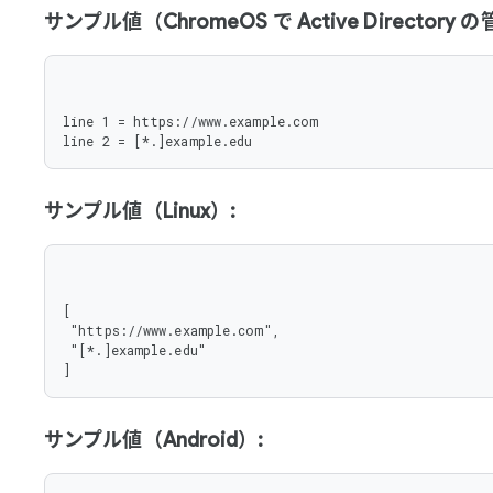
サンプル値（ChromeOS で Active Director
line 1 = https://www.example.com

line 2 = [*.]example.edu
サンプル値（Linux）:
[

 "https://www.example.com",

 "[*.]example.edu"

]
サンプル値（Android）: