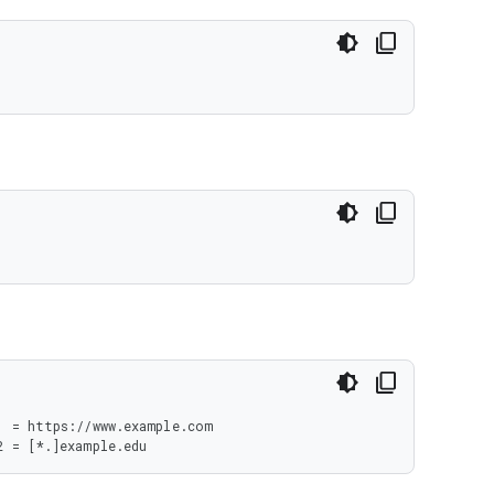
 = https://www.example.com

2 = [*.]example.edu