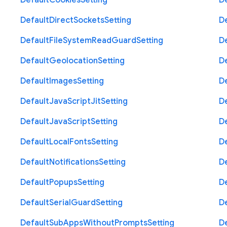
Default
Cookies
Setting
D
Default
Direct
Sockets
Setting
D
Default
File
System
Read
Guard
Setting
D
Default
Geolocation
Setting
D
Default
Images
Setting
D
Default
Java
Script
Jit
Setting
D
Default
Java
Script
Setting
D
Default
Local
Fonts
Setting
D
Default
Notifications
Setting
D
Default
Popups
Setting
D
Default
Serial
Guard
Setting
D
Default
Sub
Apps
Without
Prompts
Setting
D