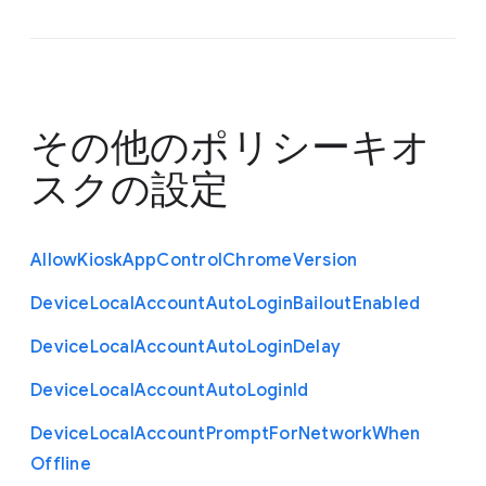
その他のポリシー
キオ
スクの設定
Allow
Kiosk
App
Control
Chrome
Version
Device
Local
Account
Auto
Login
Bailout
Enabled
Device
Local
Account
Auto
Login
Delay
Device
Local
Account
Auto
Login
Id
Device
Local
Account
Prompt
For
Network
When
Offline