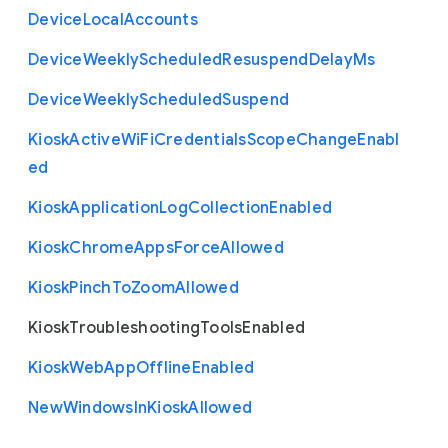
Device
Local
Accounts
Device
Weekly
Scheduled
Resuspend
Delay
Ms
Device
Weekly
Scheduled
Suspend
Kiosk
Active
Wi
Fi
Credentials
Scope
Change
Enabl
ed
Kiosk
Application
Log
Collection
Enabled
Kiosk
Chrome
Apps
Force
Allowed
Kiosk
Pinch
To
Zoom
Allowed
Kiosk
Troubleshooting
Tools
Enabled
Kiosk
Web
App
Offline
Enabled
New
Windows
In
Kiosk
Allowed