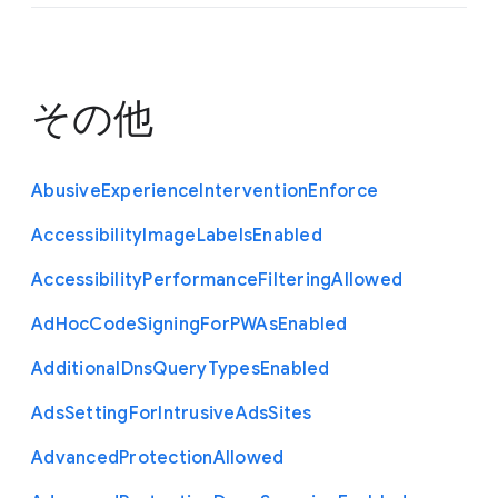
その他
Abusive
Experience
Intervention
Enforce
Accessibility
Image
Labels
Enabled
Accessibility
Performance
Filtering
Allowed
Ad
Hoc
Code
Signing
For
P
W
As
Enabled
Additional
Dns
Query
Types
Enabled
Ads
Setting
For
Intrusive
Ads
Sites
Advanced
Protection
Allowed