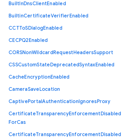
Built
In
Dns
Client
Enabled
Builtin
Certificate
Verifier
Enabled
C
C
T
To
S
Dialog
Enabled
C
E
C
P
Q2
Enabled
C
O
R
S
Non
Wildcard
Request
Headers
Support
C
S
S
Custom
State
Deprecated
Syntax
Enabled
Cache
Encryption
Enabled
Camera
Save
Location
Captive
Portal
Authentication
Ignores
Proxy
Certificate
Transparency
Enforcement
Disabled
For
Cas
Certificate
Transparency
Enforcement
Disabled