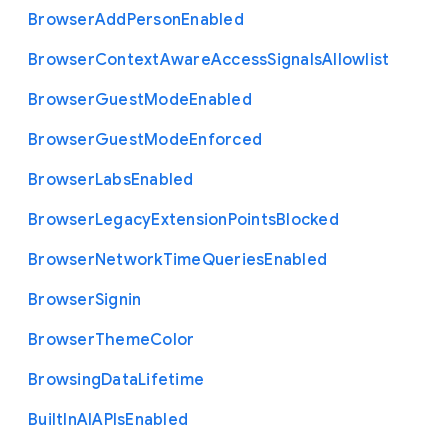
Browser
Add
Person
Enabled
Browser
Context
Aware
Access
Signals
Allowlist
Browser
Guest
Mode
Enabled
Browser
Guest
Mode
Enforced
Browser
Labs
Enabled
Browser
Legacy
Extension
Points
Blocked
Browser
Network
Time
Queries
Enabled
Browser
Signin
Browser
Theme
Color
Browsing
Data
Lifetime
Built
In
A
I
A
P
Is
Enabled