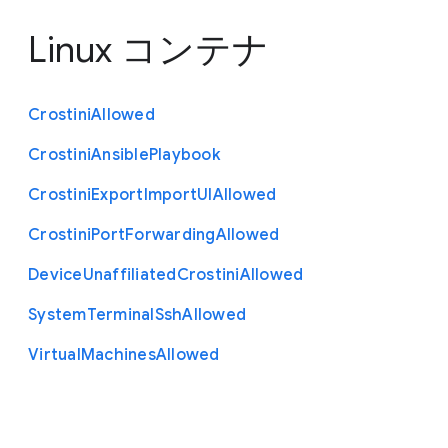
Linux コンテナ
Crostini
Allowed
Crostini
Ansible
Playbook
Crostini
Export
Import
U
I
Allowed
Crostini
Port
Forwarding
Allowed
Device
Unaffiliated
Crostini
Allowed
System
Terminal
Ssh
Allowed
Virtual
Machines
Allowed