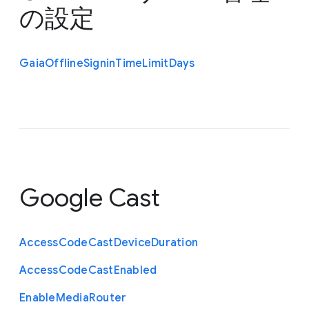
の設定
Gaia
Offline
Signin
Time
Limit
Days
Google Cast
Access
Code
Cast
Device
Duration
Access
Code
Cast
Enabled
Enable
Media
Router