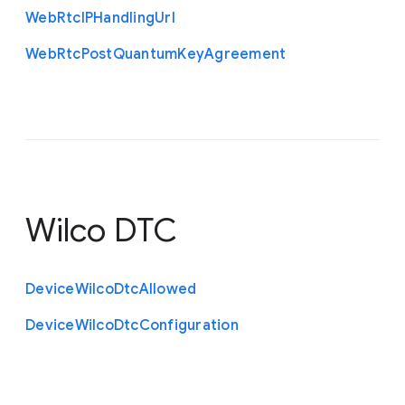
Web
Rtc
I
P
Handling
Url
Web
Rtc
Post
Quantum
Key
Agreement
Wilco DTC
Device
Wilco
Dtc
Allowed
Device
Wilco
Dtc
Configuration