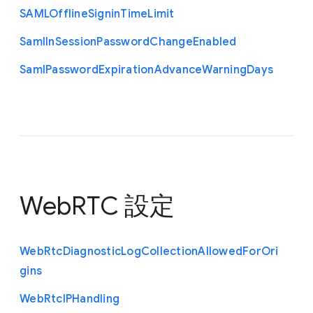
S
A
M
L
Offline
Signin
Time
Limit
Saml
In
Session
Password
Change
Enabled
Saml
Password
Expiration
Advance
Warning
Days
WebRTC 設定
Web
Rtc
Diagnostic
Log
Collection
Allowed
For
Ori
gins
Web
Rtc
I
P
Handling