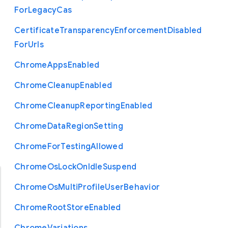
For
Legacy
Cas
Certificate
Transparency
Enforcement
Disabled
For
Urls
Chrome
Apps
Enabled
Chrome
Cleanup
Enabled
Chrome
Cleanup
Reporting
Enabled
Chrome
Data
Region
Setting
Chrome
For
Testing
Allowed
Chrome
Os
Lock
On
Idle
Suspend
Chrome
Os
Multi
Profile
User
Behavior
Chrome
Root
Store
Enabled