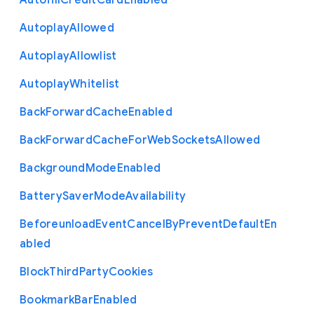
Autofill
Credit
Card
Enabled
Autoplay
Allowed
Autoplay
Allowlist
Autoplay
Whitelist
Back
Forward
Cache
Enabled
Back
Forward
Cache
For
Web
Sockets
Allowed
Background
Mode
Enabled
Battery
Saver
Mode
Availability
Beforeunload
Event
Cancel
By
Prevent
Default
En
abled
Block
Third
Party
Cookies
Bookmark
Bar
Enabled