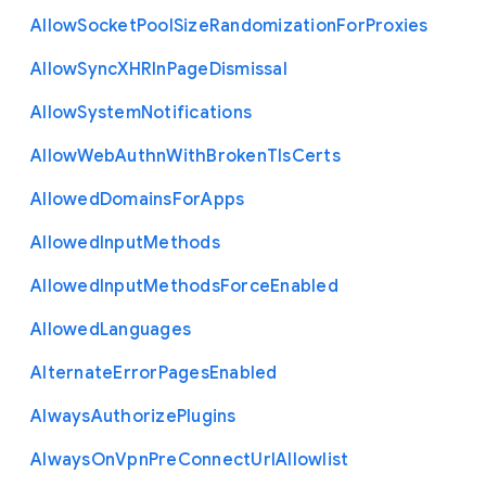
Allow
Socket
Pool
Size
Randomization
For
Proxies
Allow
Sync
X
H
R
In
Page
Dismissal
Allow
System
Notifications
Allow
Web
Authn
With
Broken
Tls
Certs
Allowed
Domains
For
Apps
Allowed
Input
Methods
Allowed
Input
Methods
Force
Enabled
Allowed
Languages
Alternate
Error
Pages
Enabled
Always
Authorize
Plugins
Always
On
Vpn
Pre
Connect
Url
Allowlist