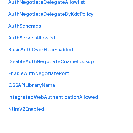
Auth
Negotiate
Delegate
Allowlist
Auth
Negotiate
Delegate
By
Kdc
Policy
Auth
Schemes
Auth
Server
Allowlist
Basic
Auth
Over
Http
Enabled
Disable
Auth
Negotiate
Cname
Lookup
Enable
Auth
Negotiate
Port
G
S
S
A
P
I
Library
Name
Integrated
Web
Authentication
Allowed
Ntlm
V2
Enabled