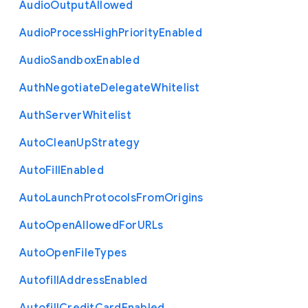
Audio
Output
Allowed
Audio
Process
High
Priority
Enabled
Audio
Sandbox
Enabled
Auth
Negotiate
Delegate
Whitelist
Auth
Server
Whitelist
Auto
Clean
Up
Strategy
Auto
Fill
Enabled
Auto
Launch
Protocols
From
Origins
Auto
Open
Allowed
For
U
R
Ls
Auto
Open
File
Types
Autofill
Address
Enabled