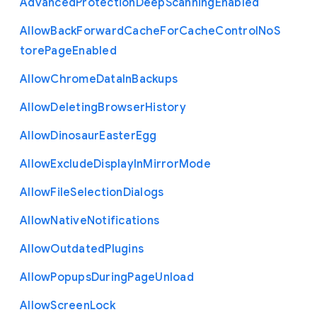
Advanced
Protection
Deep
Scanning
Enabled
Allow
Back
Forward
Cache
For
Cache
Control
No
S
tore
Page
Enabled
Allow
Chrome
Data
In
Backups
Allow
Deleting
Browser
History
Allow
Dinosaur
Easter
Egg
Allow
Exclude
Display
In
Mirror
Mode
Allow
File
Selection
Dialogs
Allow
Native
Notifications
Allow
Outdated
Plugins
Allow
Popups
During
Page
Unload
Allow
Screen
Lock