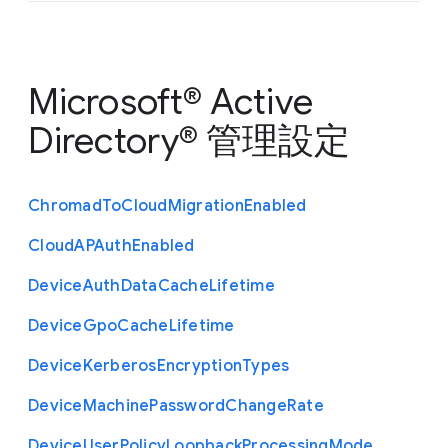
Microsoft® Active
Directory® 管理設定
Chromad
To
Cloud
Migration
Enabled
Cloud
A
P
Auth
Enabled
Device
Auth
Data
Cache
Lifetime
Device
Gpo
Cache
Lifetime
Device
Kerberos
Encryption
Types
Device
Machine
Password
Change
Rate
Device
User
Policy
Loopback
Processing
Mode