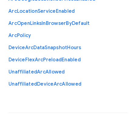
Arc
Location
Service
Enabled
Arc
Open
Links
In
Browser
By
Default
Arc
Policy
Device
Arc
Data
Snapshot
Hours
Device
Flex
Arc
Preload
Enabled
Unaffiliated
Arc
Allowed
Unaffiliated
Device
Arc
Allowed