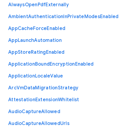
Always
Open
Pdf
Externally
Ambient
Authentication
In
Private
Modes
Enabled
App
Cache
Force
Enabled
App
Launch
Automation
App
Store
Rating
Enabled
Application
Bound
Encryption
Enabled
Application
Locale
Value
Arc
Vm
Data
Migration
Strategy
Attestation
Extension
Whitelist
Audio
Capture
Allowed
Audio
Capture
Allowed
Urls