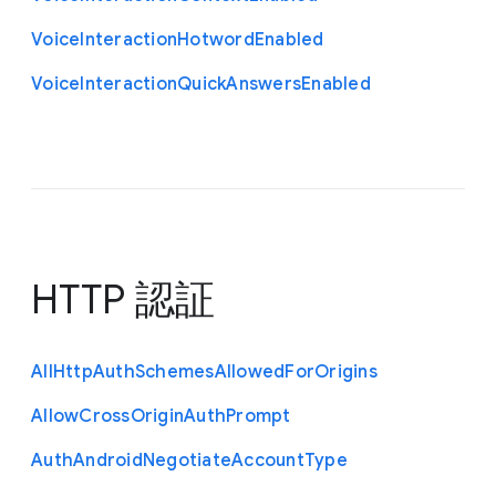
Voice
Interaction
Hotword
Enabled
Voice
Interaction
Quick
Answers
Enabled
HTTP 認証
All
Http
Auth
Schemes
Allowed
For
Origins
Allow
Cross
Origin
Auth
Prompt
Auth
Android
Negotiate
Account
Type