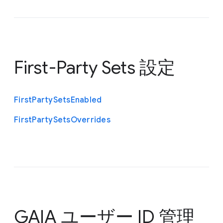
First-Party Sets 設定
First
Party
Sets
Enabled
First
Party
Sets
Overrides
GAIA ユーザー ID 管理