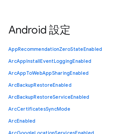
Android 設定
App
Recommendation
Zero
State
Enabled
Arc
App
Install
Event
Logging
Enabled
Arc
App
To
Web
App
Sharing
Enabled
Arc
Backup
Restore
Enabled
Arc
Backup
Restore
Service
Enabled
Arc
Certificates
Sync
Mode
Arc
Enabled
Arc
Google
Location
Services
Enabled