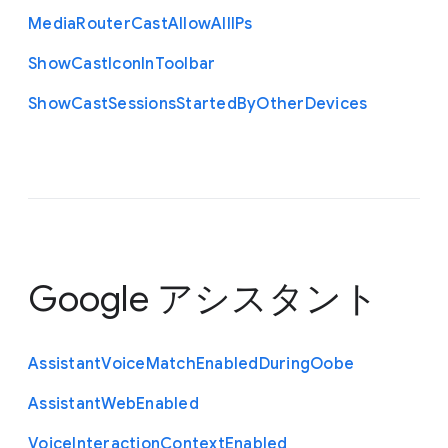
Media
Router
Cast
Allow
All
I
Ps
Show
Cast
Icon
In
Toolbar
Show
Cast
Sessions
Started
By
Other
Devices
Google アシスタント
Assistant
Voice
Match
Enabled
During
Oobe
Assistant
Web
Enabled
Voice
Interaction
Context
Enabled