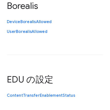
Borealis
Device
Borealis
Allowed
User
Borealis
Allowed
EDU の設定
Content
Transfer
Enablement
Status