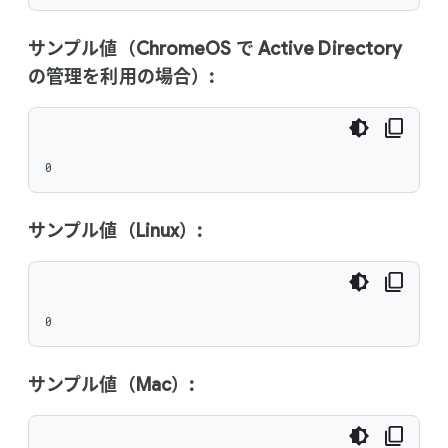
サンプル値（ChromeOS で Active Directory
の管理を利用の場合）:
0
サンプル値（Linux）:
0
サンプル値（Mac）: