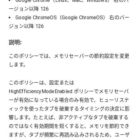
Google Chrome（Linux、Mac、Windows）
右のバ
ージョン以降
126
Google ChromeOS（Google ChromeOS）
右のバー
ジョン以降
126
説明:
このポリシーでは、メモリセーバーの節約設定を変更
します。
このポリシーは、設定または
HighEfficiencyModeEnabled ポリシーでメモリセーバ
ーが有効になっている場合のみ有効で、ヒューリステ
ィックを使ったタブを破棄するタイミングの決定に影
響します。たとえば、非アクティブなタブを破棄する
のではなく有効期間を短くすると、メモリを節約でき
ますが、タブが頻繁に再読み込みされるため、ユーザ