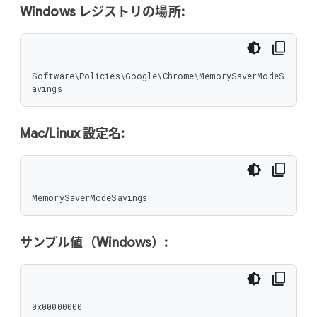
Windows レジストリの場所:
Software\Policies\Google\Chrome\MemorySaverModeS
avings
Mac/Linux 設定名:
MemorySaverModeSavings
サンプル値（Windows）:
0x00000000