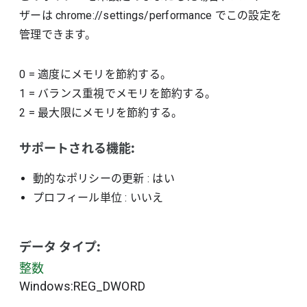
ザーは chrome://settings/performance でこの設定を
管理できます。
0
=
適度にメモリを節約する。
1
=
バランス重視でメモリを節約する。
2
=
最大限にメモリを節約する。
サポートされる機能:
動的なポリシーの更新
: はい
プロフィール単位
: いいえ
データ タイプ:
整数
Windows:REG_DWORD